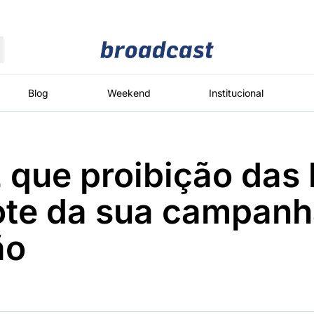
Moedas
Commodities
Blog
Weekend
Institucional
z que proibição das
roadcast
Content
ções
Broadcast
Broadcast
Broadcast
ote da sua campanh
Político
Energia
White Label
Os bastidores da
O setor de
Plataforma para
ão
política em
energia elétrica
conteúdos
tempo real
no Brasil
personalizados
Broadcast
Broadcast
Broadcast
Broadcast