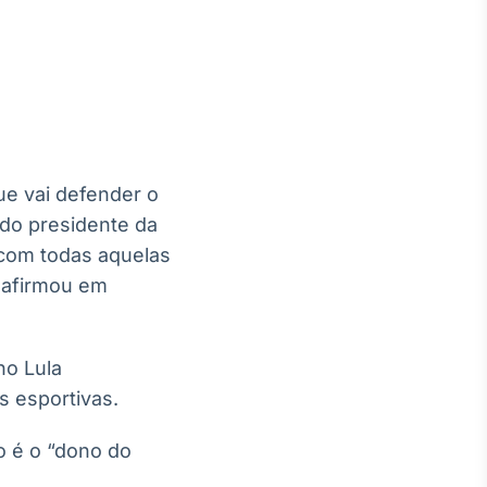
Crédito
Em breve
que vai defender o
 do presidente da
 com todas aquelas
, afirmou em
no Lula
s esportivas.
o é o “dono do