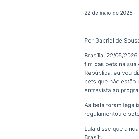
OTC
Datafeed
Plataforma para
APIs para
22 de maio de 2026
negociação de
integração de
ativos
conteúdos e
Soluções de
dados
Tecnologia
Por Gabriel de Sous
Broadcast
Broadcast
Radar
Fundos
Brasília, 22/05/2026
Monitoramento
A melhor
fim das bets na sua
inteligente de
plataforma para
notícias e
analisar fundos
República, eu vou d
conteúdos
de investimento
bets que não estão 
no Brasil
entrevista ao prog
As bets foram legal
regulamentou o seto
Lula disse que ainda
Brasil”.