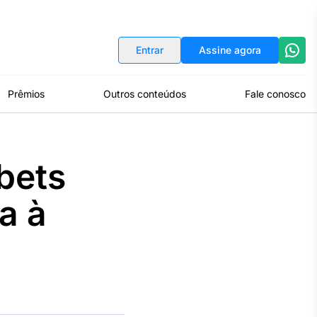
Indicadores
Conversor de Moedas
Entrar
Assine agora
Prêmios
Outros conteúdos
Fale conosco
 bets
a à