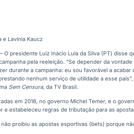
Ticker
Widgets
Wallboard
Curadoria
Cotações e
Componentes
Conteúdos e
Curadoria de
headlines de
para conteúdos e
dados para
conteúdos
notícias
funcionalidades
displays e telas
noticiosos
a e Lavínia Kaucz
IA
BroadFast
Gestão de
Tokenização
Investimentos
de ativos
Em breve
Em breve
 – O presidente Luiz Inácio Lula da Silva (PT) disse 
Em breve
Em breve
 campanha pela reeleição. “Se depender da vontade
izer durante a campanha: eu sou favorável a acabar
prestando nenhum serviço de utilidade a esse país”
rama
Sem Censura
, da TV Brasil.
izadas em 2018, no governo Michel Temer, e o gover
r e estabeleceu regras de tributação para as aposta
 não proibiu as apostas esportivas (bets) porque nã