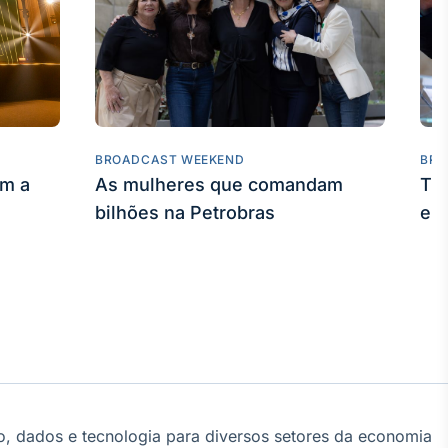
BROADCAST WEEKEND
BRO
am a
As mulheres que comandam
Tru
bilhões na Petrobras
em
, dados e tecnologia para diversos setores da economia