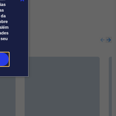
ias
tas
 da
obre
além
dades
 seu