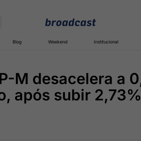
Moedas
Commodities
Blog
Weekend
Institucional
GP-M desacelera a 
roadcast
Content
ções
Broadcast
Broadcast
Broadcast
o, após subir 2,73
Político
Energia
White Label
Os bastidores da
O setor de
Plataforma para
política em
energia elétrica
conteúdos
tempo real
no Brasil
personalizados
Broadcast
Broadcast
Broadcast
Broadcast