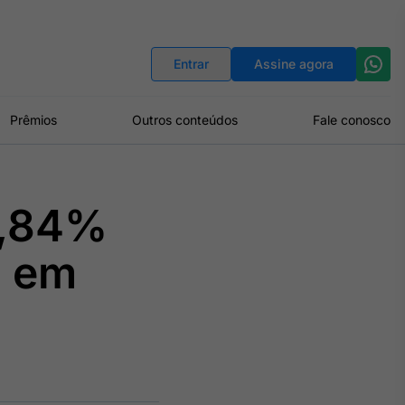
Indicadores
Conversor de Moedas
Entrar
Assine agora
Prêmios
Outros conteúdos
Fale conosco
0,84%
% em