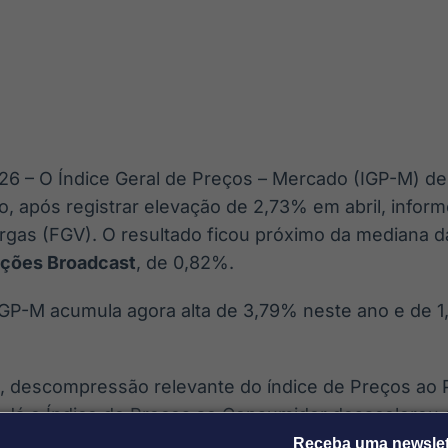
Ticker
Widgets
Wallboard
Curadoria
Cotações e
Componentes
Conteúdos e
Curadoria de
headlines de
para conteúdos e
dados para
conteúdos
notícias
funcionalidades
displays e telas
noticiosos
IA
BroadFast
Gestão de
Tokenização
Investimentos
de ativos
Em breve
Em breve
26 – O Índice Geral de Preços – Mercado (IGP-M) de
Em breve
Em breve
o, após registrar elevação de 2,73% em abril, infor
rgas (FGV). O resultado ficou próximo da mediana d
eções Broadcast
, de 0,82%.
IGP-M acumula agora alta de 3,79% neste ano e de 1
a, descompressão relevante do índice de Preços ao
 Já o Índice de Preços ao Consumidor desacelerou 
Receba uma newslet