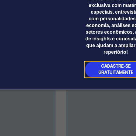
exclusiva com matér
especiais, entrevis
ndes@estadao.com
com personalidades
economia, análises s
setores econômicos, 
de insights e curiosi
que ajudam a ampliar
repertório!
CADASTRE-SE
GRATUITAMENTE