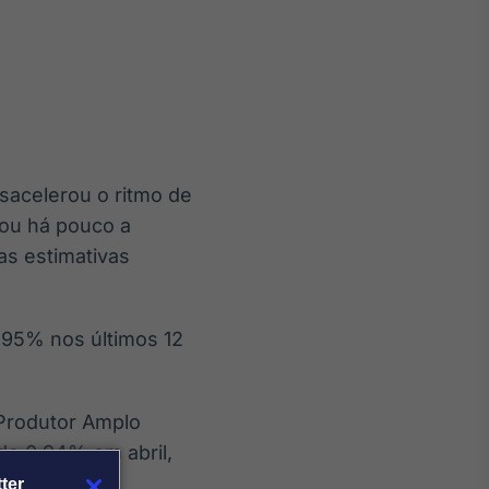
Crédito
Em breve
sacelerou o ritmo de
mou há pouco a
as estimativas
,95% nos últimos 12
 Produtor Amplo
de 0,94% em abril,
ter