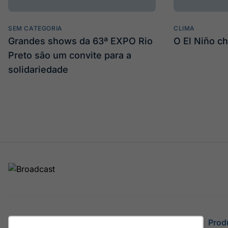
SEM CATEGORIA
CLIMA
Grandes shows da 63ª EXPO Rio
O El Niño c
Preto são um convite para a
solidariedade
Site
Prod