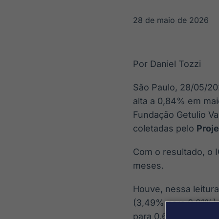
OTC
Datafeed
Plataforma para
APIs para
28 de maio de 2026
negociação de
integração de
ativos
conteúdos e
Soluções de
dados
Tecnologia
Por Daniel Tozzi
Broadcast
Broadcast
Radar
Fundos
São Paulo, 28/05/20
Monitoramento
A melhor
alta a 0,84% em mai
inteligente de
plataforma para
notícias e
analisar fundos
Fundação Getulio Va
conteúdos
de investimento
coletadas pelo
Proj
no Brasil
Com o resultado, o 
meses.
Houve, nessa leitur
(3,49% para 0,91%).
para 0,61% agora.