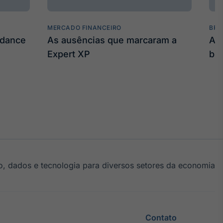
MERCADO FINANCEIRO
BRO
idance
As ausências que marcaram a
As
Expert XP
bil
, dados e tecnologia para diversos setores da economia
Contato