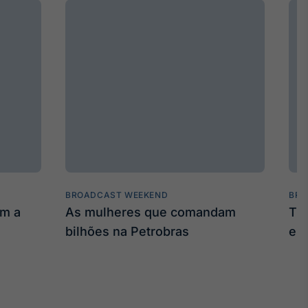
BROADCAST WEEKEND
BRO
am a
As mulheres que comandam
Tru
bilhões na Petrobras
em