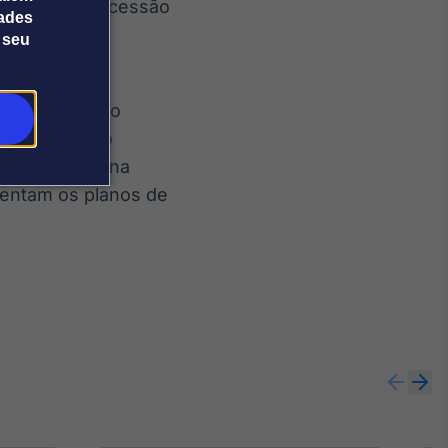
ra fins de concessão
dades
 seu
 que trata da
o, previsto no
der Executivo
aliação externa
mentam os planos de