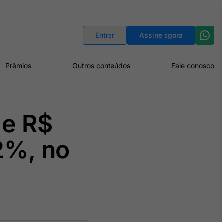
Indicadores
Conversor de Moedas
Entrar
Assine agora
Prêmios
Outros conteúdos
Fale conosco
de R$
02%, no