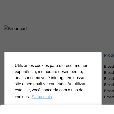
Site
Prod
Utilizamos cookies para oferecer melhor
Home
Broad
experiência, melhorar o desempenho,
Notícias
Broad
analisar como você interage em nosso
Termos de uso
Broad
site e personalizar conteúdo. Ao utilizar
Política de privacidade
Broad
este site, você concorda com o uso de
Contrato Máster Terminal
Broad
Releases Broadcast
Broad
cookies.
Saiba mais
Ok, entendi!