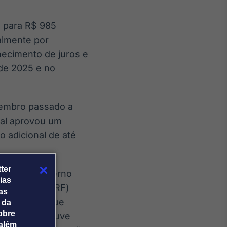
s para R$ 985
almente por
hecimento de juros e
 de 2025 e no
ovembro passado a
nal aprovou um
o adicional de até
ter
ência ao governo
ias
dade Fiscal (LRF)
tas
financeiras que
 da
obre
icado que houve
além