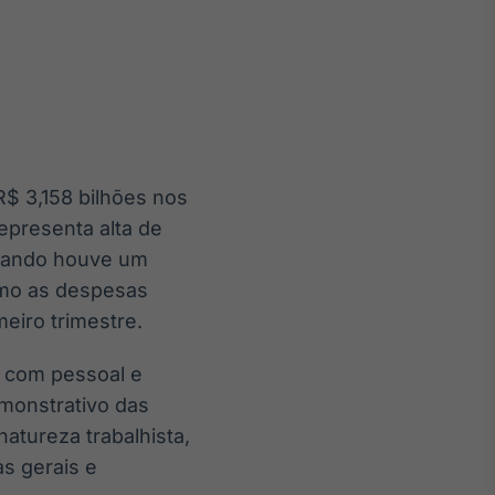
Crédito
Em breve
R$ 3,158 bilhões nos
epresenta alta de
quando houve um
como as despesas
eiro trimestre.
o com pessoal e
emonstrativo das
natureza trabalhista,
as gerais e