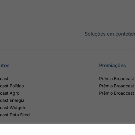
Soluções em conteúdo
utos
Premiações
cast+
Prêmio Broadcast 
cast Político
Prêmio Broadcast
cast Agro
Prêmio Broadcast
cast Energia
cast Widgets
cast Data Feed