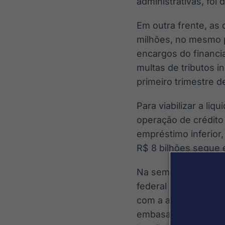
administrativas, foi 
Em outra frente, as
milhões, no mesmo 
encargos do financi
multas de tributos 
primeiro trimestre d
Para viabilizar a l
operação de crédito
empréstimo inferior,
R$ 8 bilhões segue e
Na semana passada, 
federal sobre a poss
com a ausência de v
embasaram o plano 