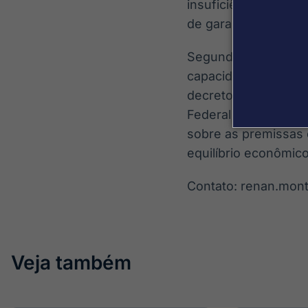
insuficiência da an
de garantia da União
Segundo a Corte de 
capacidade de pagam
decreto de janeiro 
Federal que há ampl
sobre as premissas 
equilíbrio econômico
Contato: renan.mon
Veja também