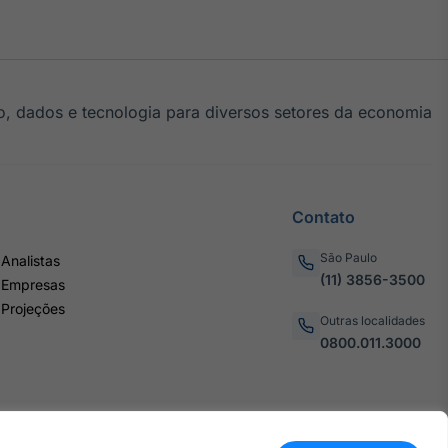
, dados e tecnologia para diversos setores da economia
Contato
São Paulo
Analistas
(11) 3856-3500
 Empresas
 Projeções
Outras localidades
0800.011.3000