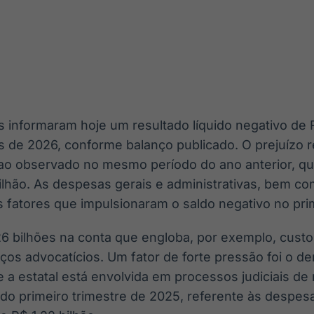
Ticker
Widgets
Wallboard
Curadoria
Cotações e
Componentes
Conteúdos e
Curadoria de
headlines de
para conteúdos e
dados para
conteúdos
notícias
funcionalidades
displays e telas
noticiosos
IA
BroadFast
Gestão de
Tokenização
Investimentos
de ativos
Em breve
Em breve
os informaram hoje um resultado líquido negativo de 
Em breve
Em breve
s de 2026, conforme balanço publicado. O prejuízo r
ao observado no mesmo período do ano anterior, 
 bilhão. As despesas gerais e administrativas, bem 
s fatores que impulsionaram o saldo negativo no prim
6 bilhões na conta que engloba, por exemplo, cust
ços advocatícios. Um fator de forte pressão foi o d
e a estatal está envolvida em processos judiciais de 
al do primeiro trimestre de 2025, referente às despes