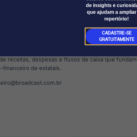
álise sobre a capacidade de pagamento da estatal pa
de insights e curiosi
 e operação de crédito no valor de R$ 12 bilhões.
que ajudam a ampliar
repertório!
Contas, esse segundo ponto “afronta” o dispositivo
CADASTRE-SE
ento de empresas estatais em operações de crédit
GRATUITAMENTE
de 2024 (º 11.907/2024). O TCU também alertou o Po
iação “da exposição” da União com a ausência de av
de receitas, despesas e fluxos de caixa que funda
-financeiro de estatais.
teiro@broadcast.com.br