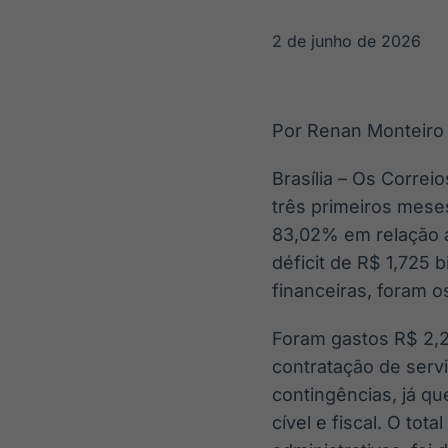
OTC
Datafeed
Plataforma para
APIs para
2 de junho de 2026
negociação de
integração de
ativos
conteúdos e
Soluções de
dados
Tecnologia
Por Renan Monteiro
Broadcast
Broadcast
Radar
Fundos
Brasília – Os Correi
Monitoramento
A melhor
três primeiros mese
inteligente de
plataforma para
notícias e
analisar fundos
83,02% em relação 
conteúdos
de investimento
déficit de R$ 1,725
no Brasil
financeiras, foram o
Foram gastos R$ 2,2
contratação de servi
contingências, já qu
cível e fiscal. O tot