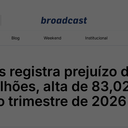
Moedas
Commodities
Blog
Weekend
Institucional
s registra prejuízo 
roadcast
Content
ções
Broadcast
Broadcast
Broadcast
ilhões, alta de 83,
Político
Energia
White Label
Os bastidores da
O setor de
Plataforma para
o trimestre de 2026
política em
energia elétrica
conteúdos
tempo real
no Brasil
personalizados
Broadcast
Broadcast
Broadcast
Broadcast