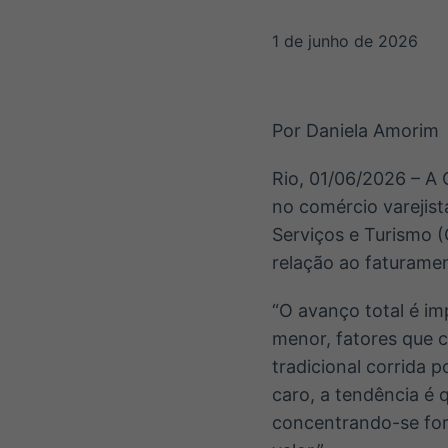
OTC
Datafeed
Plataforma para
APIs para
1 de junho de 2026
negociação de
integração de
ativos
conteúdos e
Soluções de
dados
Tecnologia
Por Daniela Amorim
Broadcast
Broadcast
Radar
Fundos
Rio, 01/06/2026 – A
Monitoramento
A melhor
no comércio varejist
inteligente de
plataforma para
notícias e
analisar fundos
Serviços e Turismo 
conteúdos
de investimento
relação ao faturamen
no Brasil
“O avanço total é im
menor, fatores que 
tradicional corrida p
caro, a tendência é
concentrando-se for