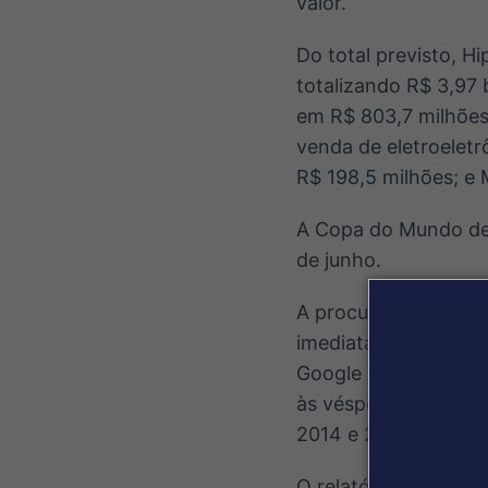
valor.”
Do total previsto, 
totalizando R$ 3,97 
em R$ 803,7 milhões;
venda de eletroelet
R$ 198,5 milhões; e
A Copa do Mundo de 
de junho.
A procura por Smart
imediatamente anter
Google Trends. A en
às vésperas da Cop
2014 e 2018.
O relatório da CNC f