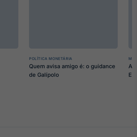
POLÍTICA MONETÁRIA
MER
Quem avisa amigo é: o guidance
As
de Galípolo
Ex