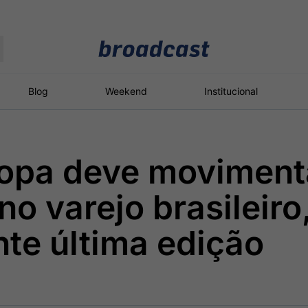
Moedas
Commodities
Blog
Weekend
Institucional
opa deve moviment
roadcast
Content
ções
Broadcast
Broadcast
Broadcast
no varejo brasileiro
Político
Energia
White Label
Os bastidores da
O setor de
Plataforma para
te última edição
política em tempo
energia elétrica
conteúdos
real
no Brasil
personalizados
Broadcast
Broadcast
Broadcast
Broadcast