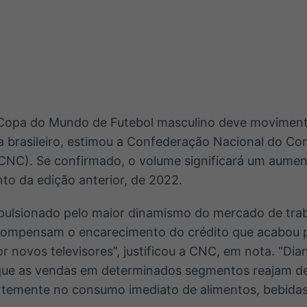
Ticker
Widgets
Wallboard
Curadoria
Cotações e
Componentes
Conteúdos e
Curadoria de
headlines de
para conteúdos e
dados para
conteúdos
notícias
funcionalidades
displays e telas
noticiosos
IA
BroadFast
Gestão de
Tokenização
Investimentos
de ativos
Em breve
Em breve
 Copa do Mundo de Futebol masculino deve moviment
Em breve
Em breve
a brasileiro, estimou a Confederação Nacional do Co
(CNC). Se confirmado, o volume significará um aumen
to da edição anterior, de 2022.
pulsionado pelo maior dinamismo do mercado de trab
compensam o encarecimento do crédito que acabou p
or novos televisores”, justificou a CNC, em nota. “Dia
 que as vendas em determinados segmentos reajam de
temente no consumo imediato de alimentos, bebidas