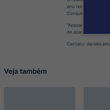
ano recuou 18,9%, c
Consumidor Amplo – 1
“Apesar disso, o bar
de aparelhos por pa
Contato: daniela.a
Veja também