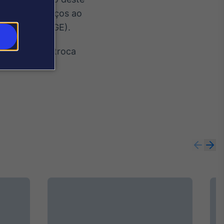
cional de Preços ao
tatística (IBGE).
uisição ou a troca