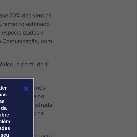
ase 70% das vendas,
aturamento estimado
 especializadas e
 e Comunicação, com
ico, a partir de 11
em relação ao mês
ter
ias
 CNC com base no
tas
abaixo da registrada
 da
ados nos anos de
obre
além
dades
 seu
al de 2022 e o deste