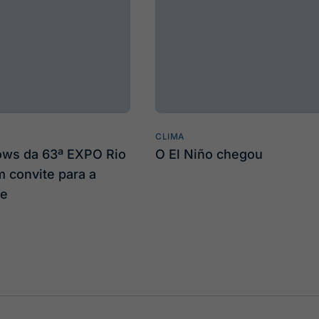
CLIMA
ows da 63ª EXPO Rio
O El Niño chegou
m convite para a
de