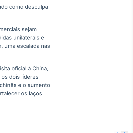
sado como desculpa
merciais sejam
das unilaterais e
m, uma escalada nas
ta oficial à China,
os dois líderes
 chinês e o aumento
talecer os laços