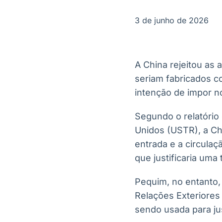
OTC
Datafeed
Plataforma para
APIs para
3 de junho de 2026
negociação de
integração de
ativos
conteúdos e
Soluções de
dados
Tecnologia
A China rejeitou as
Broadcast
Broadcast
seriam fabricados c
Radar
Fundos
intenção de impor n
Monitoramento
A melhor
inteligente de
plataforma para
notícias e
analisar fundos
Segundo o relatório
conteúdos
de investimento
Unidos (USTR), a Chi
no Brasil
entrada e a circula
que justificaria uma
Pequim, no entanto,
Relações Exteriores
sendo usada para jus