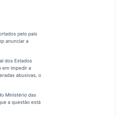
rtados pelo país
Crédito
mp anunciar a
Em breve
al dos Estados
do em impedir a
eradas abusivas, o
o Ministério das
que a questão está