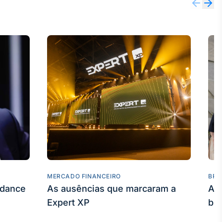
MERCADO FINANCEIRO
BRO
idance
As ausências que marcaram a
As
Expert XP
bil