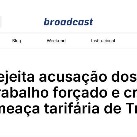
Moedas
Commodities
Blog
Weekend
Institucional
ejeita acusação do
roadcast
Content
ções
Broadcast
Broadcast
Broadcast
rabalho forçado e cr
Político
Energia
White Label
Os bastidores da
O setor de
Plataforma para
eaça tarifária de 
política em
energia elétrica
conteúdos
tempo real
no Brasil
personalizados
Broadcast
Broadcast
Broadcast
Broadcast