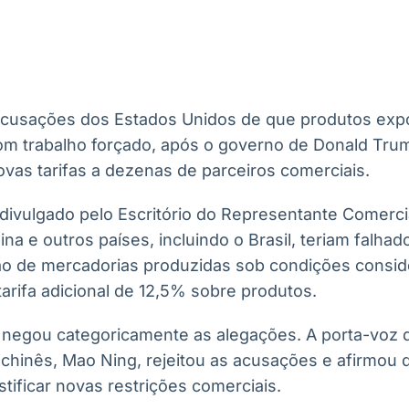
Ticker
Widgets
Wallboard
Curadoria
Cotações e
Componentes
Conteúdos e
Curadoria de
headlines de
para conteúdos e
dados para
conteúdos
notícias
funcionalidades
displays e telas
noticiosos
 acusações dos Estados Unidos de que produtos expo
IA
BroadFast
Gestão de
Tokenização
om trabalho forçado, após o governo de Donald Tru
Investimentos
de ativos
Em breve
Em breve
ovas tarifas a dezenas de parceiros comerciais.
Em breve
Em breve
 divulgado pelo Escritório do Representante Comerci
na e outros países, incluindo o Brasil, teriam falha
ção de mercadorias produzidas sob condições consid
 tarifa adicional de 12,5% sobre produtos.
 negou categoricamente as alegações. A porta-voz d
 chinês, Mao Ning, rejeitou as acusações e afirmou 
tificar novas restrições comerciais.