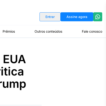
Indicadores
Conversor de Moedas
Entrar
Assine agora
Prêmios
Outros conteúdos
Fale conosco
s EUA
itica
Trump