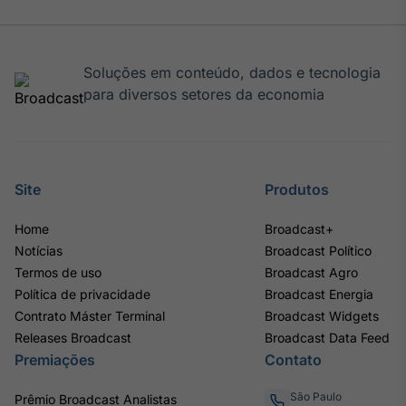
Tokenização
de ativos
Em breve
Soluções em conteúdo, dados e tecnologia
para diversos setores da economia
Crédito
Em breve
Site
Produtos
Home
Broadcast+
Notícias
Broadcast Político
Termos de uso
Broadcast Agro
Política de privacidade
Broadcast Energia
Contrato Máster Terminal
Broadcast Widgets
Releases Broadcast
Broadcast Data Feed
Premiações
Contato
São Paulo
Prêmio Broadcast Analistas