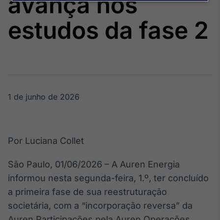
avança nos
Broadcast
Agro
estudos da fase 2
Tudo sobre o
agronegócio
Broadcast
Político
1 de junho de 2026
Os bastidores da
política em
tempo real
Por Luciana Collet
Broadcast
Energia
São Paulo, 01/06/2026 – A Auren Energia
O setor de
informou nesta segunda-feira, 1.º, ter concluído
energia elétrica
no Brasil
a primeira fase de sua reestruturação
societária, com a “incorporação reversa” da
Auren Participações pela Auren Operações.