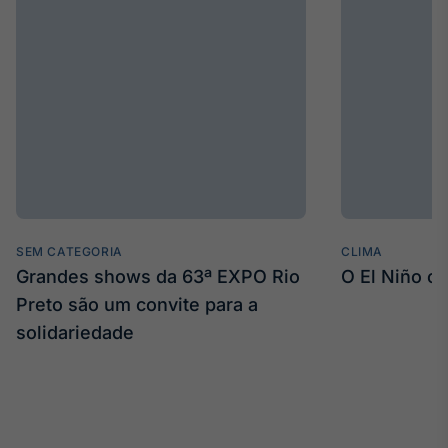
IA
Em breve
BroadFast
Em breve
SEM CATEGORIA
CLIMA
Grandes shows da 63ª EXPO Rio
O El Niño c
Preto são um convite para a
Gestão de
solidariedade
Investimentos
Em breve