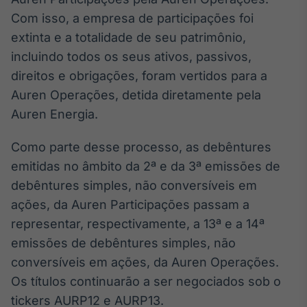
Broadcast
Com isso, a empresa de participações foi
White Label
extinta e a totalidade de seu patrimônio,
Plataforma para
conteúdos
incluindo todos os seus ativos, passivos,
personalizados
Soluções de Dados
direitos e obrigações, foram vertidos para a
e Conteúdos
Auren Operações, detida diretamente pela
Broadcast
Auren Energia.
OTC
Plataforma para
Como parte desse processo, as debêntures
negociação de
emitidas no âmbito da 2ª e da 3ª emissões de
ativos
debêntures simples, não conversíveis em
ações, da Auren Participações passam a
Broadcast
representar, respectivamente, a 13ª e a 14ª
Datafeed
emissões de debêntures simples, não
APIs para
integração de
conversíveis em ações, da Auren Operações.
conteúdos e
Os títulos continuarão a ser negociados sob o
dados
tickers AURP12 e AURP13.