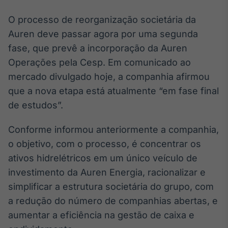
Broadcast
O processo de reorganização societária da
Ticker
Cotações e
Auren deve passar agora por uma segunda
headlines de
fase, que prevê a incorporação da Auren
notícias
Operações pela Cesp. Em comunicado ao
mercado divulgado hoje, a companhia afirmou
Broadcast
que a nova etapa está atualmente “em fase final
Widgets
de estudos”.
Componentes
para conteúdos e
funcionalidades
Conforme informou anteriormente a companhia,
o objetivo, com o processo, é concentrar os
ativos hidrelétricos em um único veículo de
Broadcast
investimento da Auren Energia, racionalizar e
Wallboard
Conteúdos e
simplificar a estrutura societária do grupo, com
dados para
a redução do número de companhias abertas, e
displays e telas
aumentar a eficiência na gestão de caixa e