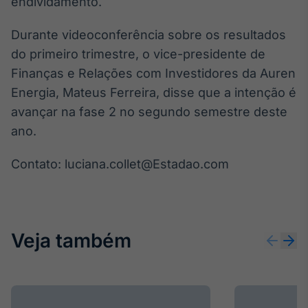
endividamento.
Broadcast
Curadoria
Durante videoconferência sobre os resultados
Curadoria de
do primeiro trimestre, o vice-presidente de
conteúdos
noticiosos
Finanças e Relações com Investidores da Auren
Soluções de
Energia, Mateus Ferreira, disse que a intenção é
Tecnologia
avançar na fase 2 no segundo semestre deste
Broadcast
ano.
Radar
Monitoramento
Contato: luciana.collet@Estadao.com
inteligente de
notícias e
conteúdos
Broadcast
Veja também
Fundos
A melhor
plataforma para
analisar fundos
de investimento
no Brasil