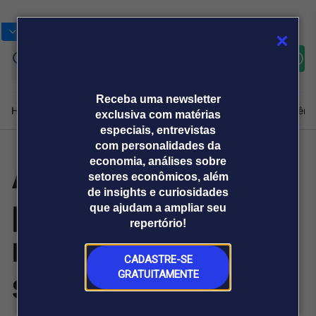
Bolsas
Gráficos
Moedas
Commoditie
Cotações
Assine
Entrar
agora
Receba uma newsletter
Home
Produtos e soluções
Notícias
Blog
Weekend
Institucional
Prêmi
exclusiva com matérias
especiais, entrevistas
com personalidades da
Auren conclui
economia, análises sobre
Plataformas
setores econômicos, além
Broadcast
Prêmio Broadcast
Agências de
Prêmio Broadcast
de insights e curiosidades
primeira fase de
Sobre nós
Releases Broadcast
Releases
que ajudam a ampliar seu
comunicação
Analistas
Empresas
Broadcast+
repertório!
O mercado
reestruturação
financeiro em
tempo real
CADASTRE-SE
societária e
GRATUITAMENTE
Prêmio Broadcast
Branded Content
Projeções