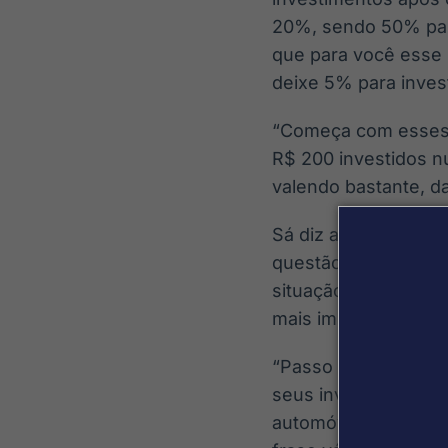
20%, sendo 50% para
que para você esse 
deixe 5% para invest
“Começa com esses 
R$ 200 investidos n
valendo bastante, da
Sá diz ainda que c
questão financeira, 
situação, mas lembr
mais importante é qui
“Passo número zero:
seus investimentos, 
automóveis. ‘Eu tô n