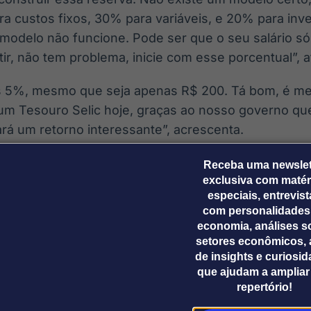
 custos fixos, 30% para variáveis, e 20% para inv
modelo não funcione. Pode ser que o seu salário s
ir, não tem problema, inicie com esse porcentual”, a
5%, mesmo que seja apenas R$ 200. Tá bom, é mel
um Tesouro Selic hoje, graças ao nosso governo que
rá um retorno interessante”, acrescenta.
onhece mulheres que permanecem em empregos abus
Receba uma newslet
exclusiva com matér
mas que construindo a reserva financeira, já é poss
especiais, entrevis
a que para quem tem dívidas, como cheque especial
com personalidades
tá-las antes de investir.
economia, análises s
setores econômicos, 
 pague as suas dívidas. Sua dívida sempre vai ser 
de insights e curiosi
que ajudam a ampliar
ao menos se for uma dívida subsidiada, como crédito
repertório!
o cheque especial, mas eu não quero tirar da poupan