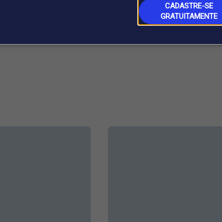
Tira da poupança e pague o cheque especial porque a
CADASTRE-SE
ue o seu retorno na poupança”, alerta Sá.
GRATUITAMENTE
uccioni@estadao.com