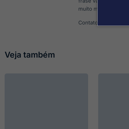
frase várias vezes. 
muito mais cara do q
Contato: eduardo.p
Veja também