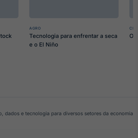
AGRO
CLI
stock
Tecnologia para enfrentar a seca
O 
e o El Niño
, dados e tecnologia para diversos setores da economia