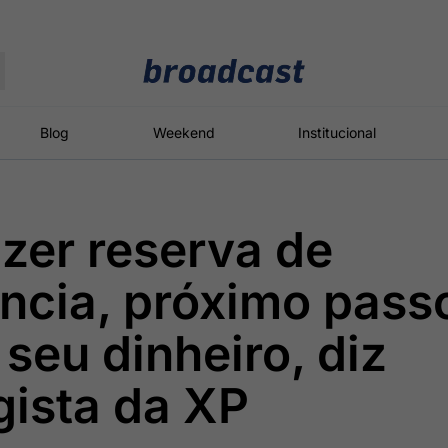
Moedas
Commodities
Blog
Weekend
Institucional
zer reserva de
roadcast
Content
ções
Broadcast
Broadcast
Broadcast
cia, próximo pass
Político
Energia
White Label
Os bastidores da
O setor de
Plataforma para
 seu dinheiro, diz
política em
energia elétrica
conteúdos
tempo real
no Brasil
personalizados
gista da XP
Broadcast
Broadcast
Broadcast
Broadcast