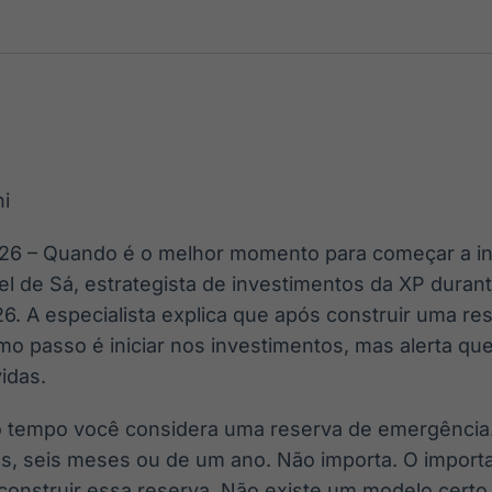
Ticker
Widgets
Wallboard
Curadoria
Cotações e
Componentes
Conteúdos e
Curadoria de
headlines de
para conteúdos e
dados para
conteúdos
notícias
funcionalidades
displays e telas
noticiosos
IA
BroadFast
Gestão de
Tokenização
Investimentos
de ativos
Em breve
Em breve
i
Em breve
Em breve
26 – Quando é o melhor momento para começar a in
el de Sá, estrategista de investimentos da XP durant
. A especialista explica que após construir uma re
mo passo é iniciar nos investimentos, mas alerta qu
idas.
o tempo você considera uma reserva de emergência
s, seis meses ou de um ano. Não importa. O importan
construir essa reserva. Não existe um modelo certo