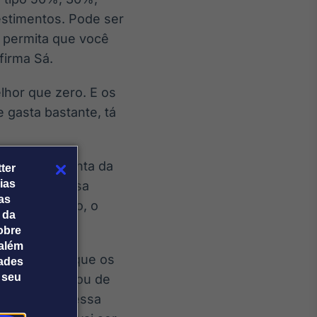
estimentos. Pode ser
ó permita que você
firma Sá.
hor que zero. E os
 gasta bastante, tá
ivos por conta da
ter
ias
ível mudar essa
tas
, por exemplo, o
 da
obre
além
mais cara do que os
dades
 seu
 imobiliário ou de
ça’, já ouvi essa