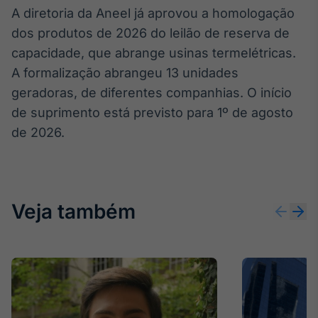
A diretoria da Aneel já aprovou a homologação
IA
dos produtos de 2026 do leilão de reserva de
Em breve
capacidade, que abrange usinas termelétricas.
A formalização abrangeu 13 unidades
geradoras, de diferentes companhias. O início
de suprimento está previsto para 1º de agosto
BroadFast
de 2026.
Em breve
Veja também
Gestão de
Investimentos
Em breve