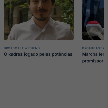
Tokenização
de ativos
Em breve
Crédito
BROADCAST WEEKEND
BROADCAST WE
Em breve
O xadrez jogado pelas potências
Marcha len
promissor