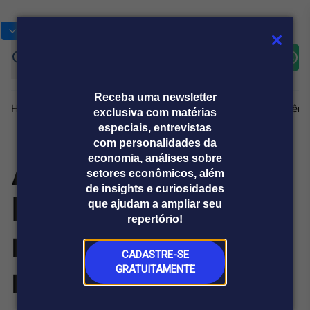
Bolsas
Gráficos
Moedas
Commoditie
Cotações
Assine
Entrar
agora
Receba uma newsletter
Home
Produtos e soluções
Notícias
Blog
Weekend
Institucional
Prêmi
exclusiva com matérias
especiais, entrevistas
com personalidades da
Aneel:
economia, análises sobre
Plataformas
setores econômicos, além
Broadcast
Prêmio Broadcast
Agências de
Prêmio Broadcast
de insights e curiosidades
Homologação
Sobre nós
Releases Broadcast
Releases
que ajudam a ampliar seu
comunicação
Analistas
Empresas
Broadcast+
repertório!
O mercado
restante do
financeiro em
tempo real
CADASTRE-SE
resultado leilão
GRATUITAMENTE
Prêmio Broadcast
Branded Content
Projeções