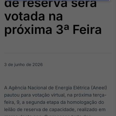
de reserva será
Broadcast
Agro
votada na
Tudo sobre o
agronegócio
próxima 3ª Feira
Broadcast
Político
Os bastidores da
política em
tempo real
3 de junho de 2026
Broadcast
Energia
A Agência Nacional de Energia Elétrica (Aneel)
O setor de
pautou para votação virtual, na próxima terça-
energia elétrica
no Brasil
feira, 9, a segunda etapa da homologação do
leilão de reserva de capacidade, realizado em