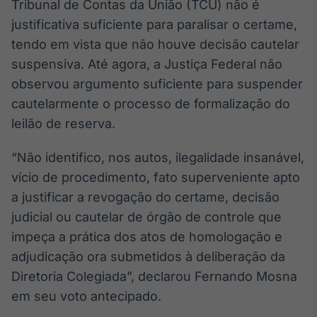
Tribunal de Contas da União (TCU) não é
Broadcast
justificativa suficiente para paralisar o certame,
Curadoria
tendo em vista que não houve decisão cautelar
Curadoria de
conteúdos
suspensiva. Até agora, a Justiça Federal não
noticiosos
Soluções de
observou argumento suficiente para suspender
Tecnologia
cautelarmente o processo de formalização do
leilão de reserva.
Broadcast
Radar
“Não identifico, nos autos, ilegalidade insanável,
Monitoramento
inteligente de
vício de procedimento, fato superveniente apto
notícias e
a justificar a revogação do certame, decisão
conteúdos
judicial ou cautelar de órgão de controle que
Broadcast
impeça a prática dos atos de homologação e
Fundos
adjudicação ora submetidos à deliberação da
A melhor
Diretoria Colegiada”, declarou Fernando Mosna
plataforma para
analisar fundos
em seu voto antecipado.
de investimento
no Brasil