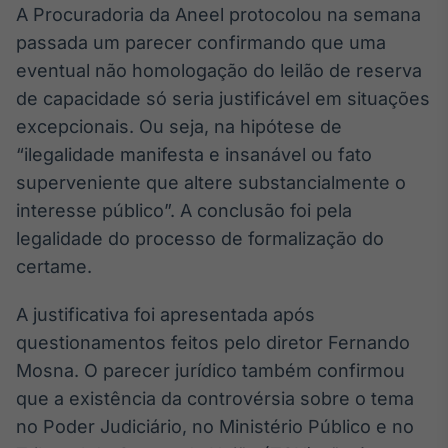
A Procuradoria da Aneel protocolou na semana
Broadcast
Ticker
passada um parecer confirmando que uma
Cotações e
eventual não homologação do leilão de reserva
headlines de
de capacidade só seria justificável em situações
notícias
excepcionais. Ou seja, na hipótese de
“ilegalidade manifesta e insanável ou fato
Broadcast
superveniente que altere substancialmente o
Widgets
interesse público”. A conclusão foi pela
Componentes
para conteúdos e
legalidade do processo de formalização do
funcionalidades
certame.
A justificativa foi apresentada após
Broadcast
Wallboard
questionamentos feitos pelo diretor Fernando
Conteúdos e
Mosna. O parecer jurídico também confirmou
dados para
que a existência da controvérsia sobre o tema
displays e telas
no Poder Judiciário, no Ministério Público e no