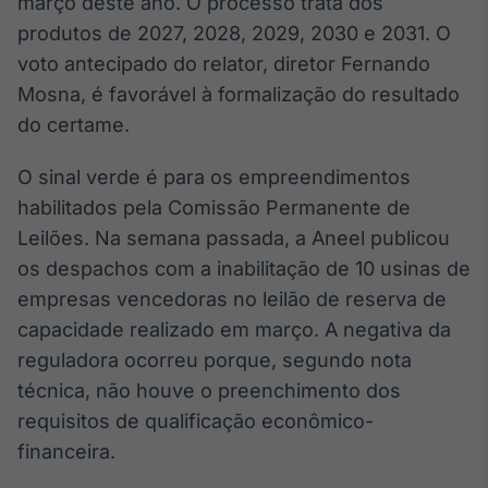
março deste ano. O processo trata dos
Broadcast
White Label
produtos de 2027, 2028, 2029, 2030 e 2031. O
Plataforma para
voto antecipado do relator, diretor Fernando
conteúdos
Mosna, é favorável à formalização do resultado
personalizados
Soluções de Dados
do certame.
e Conteúdos
O sinal verde é para os empreendimentos
Broadcast
OTC
habilitados pela Comissão Permanente de
Plataforma para
Leilões. Na semana passada, a Aneel publicou
negociação de
os despachos com a inabilitação de 10 usinas de
ativos
empresas vencedoras no leilão de reserva de
capacidade realizado em março. A negativa da
Broadcast
reguladora ocorreu porque, segundo nota
Datafeed
técnica, não houve o preenchimento dos
APIs para
integração de
requisitos de qualificação econômico-
conteúdos e
financeira.
dados