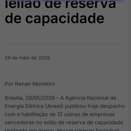
leilão de reserva
Broadcast
Agro
de capacidade
Tudo sobre o
agronegócio
Broadcast
Político
29 de maio de 2026
Os bastidores da
política em
tempo real
Por Renan Monteiro
Broadcast
Energia
Brasília, 29/05/2026 – A Agência Nacional de
O setor de
Energia Elétrica (Aneel) publicou hoje despacho
energia elétrica
no Brasil
com a habilitação de 12 usinas de empresas
vencedoras no leilão de reserva de capacidade
realizado em março. Houve parecer favorável