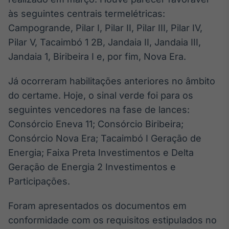
Broadcast
às seguintes centrais termelétricas:
White Label
Campogrande, Pilar I, Pilar II, Pilar III, Pilar IV,
Plataforma para
conteúdos
Pilar V, Tacaimbó 1 2B, Jandaia II, Jandaia III,
personalizados
Soluções de Dados
Jandaia 1, Biribeira I e, por fim, Nova Era.
e Conteúdos
Já ocorreram habilitações anteriores no âmbito
Broadcast
do certame. Hoje, o sinal verde foi para os
OTC
Plataforma para
seguintes vencedores na fase de lances:
negociação de
Consórcio Eneva 11; Consórcio Biribeira;
ativos
Consórcio Nova Era; Tacaimbó I Geração de
Energia; Faixa Preta Investimentos e Delta
Broadcast
Geração de Energia 2 Investimentos e
Datafeed
Participações.
APIs para
integração de
conteúdos e
Foram apresentados os documentos em
dados
conformidade com os requisitos estipulados no