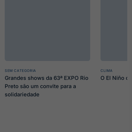
Broadcast
Curadoria
Curadoria de
conteúdos
noticiosos
Soluções de
Tecnologia
Broadcast
Radar
Monitoramento
SEM CATEGORIA
inteligente de
CLIMA
notícias e
Grandes shows da 63ª EXPO Rio
O El Niño c
conteúdos
Preto são um convite para a
solidariedade
Broadcast
Fundos
A melhor
plataforma para
analisar fundos
de investimento
no Brasil