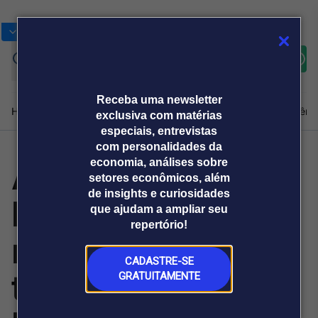
Bolsas
Gráficos
Moedas
Commoditie
Cotações
Assine
Entrar
agora
Receba uma newsletter
Home
Produtos e soluções
Notícias
Blog
Weekend
Institucional
Prêmi
exclusiva com matérias
especiais, entrevistas
com personalidades da
Aneel aprova
economia, análises sobre
Plataformas
setores econômicos, além
Broadcast
Prêmio Broadcast
Agências de
Prêmio Broadcast
de insights e curiosidades
habilitação de
Sobre nós
Releases Broadcast
Releases
que ajudam a ampliar seu
comunicação
Analistas
Empresas
Broadcast+
repertório!
O mercado
mais 12 usinas
financeiro em
tempo real
CADASTRE-SE
termelétricas em
GRATUITAMENTE
Prêmio Broadcast
Branded Content
Projeções