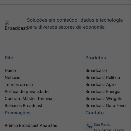
IA
Em breve
Soluções em conteúdo, dados e tecnologia
para diversos setores da economia
BroadFast
Site
Produtos
Em breve
Home
Broadcast+
Notícias
Broadcast Político
Termos de uso
Broadcast Agro
Política de privacidade
Broadcast Energia
Gestão de
Contrato Máster Terminal
Broadcast Widgets
Investimentos
Releases Broadcast
Broadcast Data Feed
Em breve
Premiações
Contato
São Paulo
Prêmio Broadcast Analistas
(11) 3856-3500