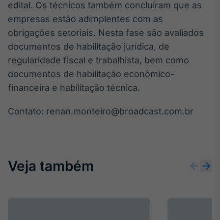
edital. Os técnicos também concluíram que as
Broadcast
empresas estão adimplentes com as
Ticker
Cotações e
obrigações setoriais. Nesta fase são avaliados
headlines de
documentos de habilitação jurídica, de
notícias
regularidade fiscal e trabalhista, bem como
documentos de habilitação econômico-
Broadcast
financeira e habilitação técnica.
Widgets
Componentes
Contato: renan.monteiro@broadcast.com.br
para conteúdos e
funcionalidades
Broadcast
Veja também
Wallboard
Conteúdos e
dados para
displays e telas