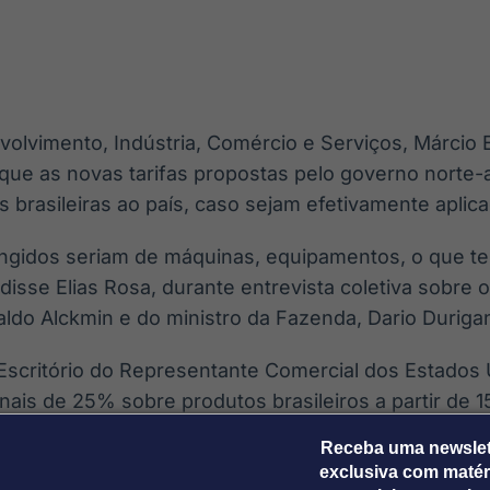
Ticker
Widgets
Wallboard
Curadoria
Cotações e
Componentes
Conteúdos e
Curadoria de
headlines de
para conteúdos e
dados para
conteúdos
notícias
funcionalidades
displays e telas
noticiosos
olvimento, Indústria, Comércio e Serviços, Márcio E
IA
BroadFast
Gestão de
Tokenização
, que as novas tarifas propostas pelo governo norte-
Investimentos
de ativos
Em breve
Em breve
brasileiras ao país, caso sejam efetivamente aplica
Em breve
Em breve
ingidos seriam de máquinas, equipamentos, o que t
, disse Elias Rosa, durante entrevista coletiva sobre 
aldo Alckmin e do ministro da Fazenda, Dario Duriga
o Escritório do Representante Comercial dos Estados
onais de 25% sobre produtos brasileiros a partir de 15
u após uma investigação com base na Seção 301 da
Receba uma newslet
ar supostas práticas desleais do Brasil.
exclusiva com matér