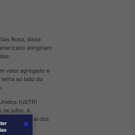
lias Rosa, disse
Crédito
americano atingiriam
Em breve
das.
em valor agregado e
o tema ao lado do
n.
 Unidos (USTR)
 de julho. A
 Lei Comercial dos
ter
ias