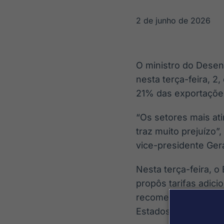
OTC
Datafeed
Plataforma para
APIs para
2 de junho de 2026
negociação de
integração de
ativos
conteúdos e
Soluções de
dados
Tecnologia
O ministro do Desenv
Broadcast
Broadcast
nesta terça-feira, 2
Radar
Fundos
21% das exportações 
Monitoramento
A melhor
inteligente de
plataforma para
notícias e
analisar fundos
“Os setores mais at
conteúdos
de investimento
traz muito prejuízo”
no Brasil
vice-presidente Ger
Nesta terça-feira, 
propôs tarifas adici
recomendação se de
Estados Unidos apont