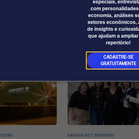
especiais, entrevis
com personalidades
economia, análises s
setores econômicos, 
de insights e curiosi
que ajudam a ampliar
repertório!
CADASTRE-SE
GRATUITAMENTE
NCEIRO
BROADCAST WEEKEND