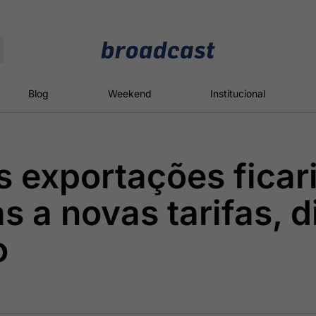
Moedas
Commodities
Blog
Weekend
Institucional
 exportações ficar
roadcast
Content
ções
Broadcast
Broadcast
Broadcast
s a novas tarifas, d
Político
Energia
White Label
Os bastidores da
O setor de
Plataforma para
o
política em
energia elétrica
conteúdos
tempo real
no Brasil
personalizados
Broadcast
Broadcast
Broadcast
Broadcast