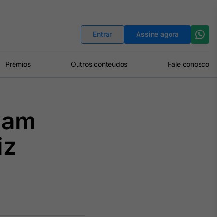
Indicadores
Conversor de Moedas
Entrar
Assine agora
Prêmios
Outros conteúdos
Fale conosco
iam
iz