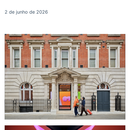
Broadcast
Broadcast
Energia
White Label
2 de junho de 2026
O setor de
Plataforma para
energia elétrica
conteúdos
no Brasil
personalizados
Soluções de Dados
e Conteúdos
Broadcast
Broadcast
OTC
Datafeed
Plataforma para
APIs para
negociação de
integração de
ativos
conteúdos e
dados
Broadcast
Broadcast
Widgets
Wallboard
Componentes
Conteúdos e
para conteúdos e
dados para
funcionalidades
displays e telas
Soluções de
Tecnologia