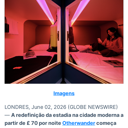
Broadcast
Broadcast
Radar
Fundos
Monitoramento
A melhor
inteligente de
plataforma para
notícias e
analisar fundos
conteúdos
de investimento
no Brasil
BroadFast
Gestão de
Investimentos
Em breve
Em breve
Crédito
Imagens
Em breve
LONDRES, June 02, 2026 (GLOBE NEWSWIRE)
—
A redefinição da estadia na cidade moderna a
partir de £ 70 por noite
Otherwander
começa