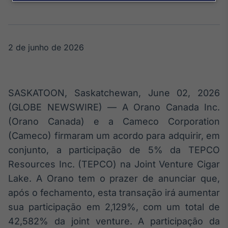
Broadcast
Agro
Tudo sobre o
agronegócio
2 de junho de 2026
Broadcast
Político
SASKATOON, Saskatchewan, June 02, 2026
Os bastidores da
(GLOBE NEWSWIRE) — A Orano Canada Inc.
política em
(Orano Canada) e a Cameco Corporation
tempo real
(Cameco) firmaram um acordo para adquirir, em
conjunto, a participação de 5% da TEPCO
Broadcast
Resources Inc. (TEPCO) na Joint Venture Cigar
Energia
Lake. A Orano tem o prazer de anunciar que,
O setor de
energia elétrica
após o fechamento, esta transação irá aumentar
no Brasil
sua participação em 2,129%, com um total de
42,582% da joint venture. A participação da