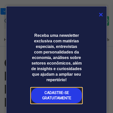
Bolsas
Gráficos
Moedas
Commoditie
Cotações
Assine
Entrar
agora
Receba uma newsletter
Home
Produtos e soluções
Notícias
Blog
Weekend
Institucional
Prêmi
exclusiva com matérias
especiais, entrevistas
com personalidades da
Orano Aumenta
economia, análises sobre
Plataformas
setores econômicos, além
Broadcast
Prêmio Broadcast
Agências de
Prêmio Broadcast
de insights e curiosidades
Participação na
Sobre nós
Releases Broadcast
Releases
que ajudam a ampliar seu
comunicação
Analistas
Empresas
Broadcast+
repertório!
O mercado
Mina de Cigar
financeiro em
tempo real
CADASTRE-SE
Lake no Canadá
GRATUITAMENTE
Prêmio Broadcast
Branded Content
Projeções