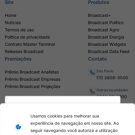
Site
Produtos
Home
Broadcast+
Notícias
Broadcast Político
Termos de uso
Broadcast Agro
Política de privacidade
Broadcast Energia
Contrato Máster Terminal
Broadcast Widgets
Releases Broadcast
Broadcast Data Feed
Premiações
Contato
São Paulo
Prêmio Broadcast Analistas
(11) 3856-3500
Prêmio Broadcast Empresas
Prêmio Broadcast Projeções
Outras localidades
0800.011.3000
Utilizamos cookies para oferecer melhor
experiência, melhorar o desempenho, analisar
Usamos cookies para melhorar sua
como você interage em nosso site e
Av. Eng. Caetano Álvares, 55
experiência de navegação em nosso site. Ao
personalizar conteúdo. Ao utilizar este site, você
- 3º e 6º andar, Bairro do
seguir navegando você autoriza a utilização
Limão, São Paulo / SP, CEP