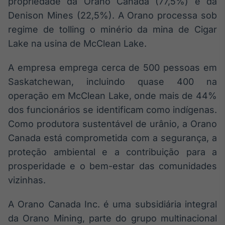
propriedade da Orano Canada (77,5%) e da
IA
Denison Mines (22,5%). A Orano processa sob
Em breve
regime de tolling o minério da mina de Cigar
Lake na usina de McClean Lake.
A empresa emprega cerca de 500 pessoas em
Saskatchewan, incluindo quase 400 na
BroadFast
operação em McClean Lake, onde mais de 44%
Em breve
dos funcionários se identificam como indígenas.
Como produtora sustentável de urânio, a Orano
Canada está comprometida com a segurança, a
proteção ambiental e a contribuição para a
Gestão de
prosperidade e o bem-estar das comunidades
Investimentos
vizinhas.
Em breve
A Orano Canada Inc. é uma subsidiária integral
da Orano Mining, parte do grupo multinacional