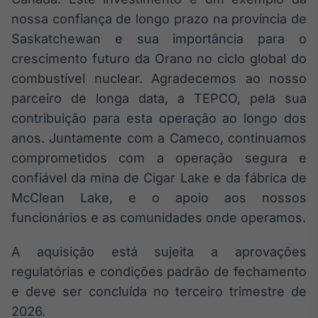
Broadcast
nossa confiança de longo prazo na província de
Ticker
Saskatchewan e sua importância para o
Cotações e
crescimento futuro da Orano no ciclo global do
headlines de
notícias
combustível nuclear. Agradecemos ao nosso
parceiro de longa data, a TEPCO, pela sua
Broadcast
contribuição para esta operação ao longo dos
Widgets
anos. Juntamente com a Cameco, continuamos
Componentes
comprometidos com a operação segura e
para conteúdos e
confiável da mina de Cigar Lake e da fábrica de
funcionalidades
McClean Lake, e o apoio aos nossos
funcionários e as comunidades onde operamos.
Broadcast
Wallboard
A aquisição está sujeita a aprovações
Conteúdos e
regulatórias e condições padrão de fechamento
dados para
displays e telas
e deve ser concluída no terceiro trimestre de
2026.