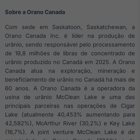
Broadcast
Sobre a Orano Canada
Curadoria
Curadoria de
conteúdos
Com sede em Saskatoon, Saskatchewan, a
noticiosos
Soluções de
Orano Canada Inc. é líder na produção de
Tecnologia
urânio, sendo responsável pelo processamento
de 19,8 milhões de libras de concentrado de
Broadcast
urânio produzido no Canadá em 2025. A Orano
Radar
Monitoramento
Canada atua na exploração, mineração e
inteligente de
beneficiamento de urânio no Canadá há mais de
notícias e
conteúdos
60 anos. A Orano Canada é a operadora da
usina de urânio McClean Lake e uma das
Broadcast
principais parceiras nas operações de Cigar
Fundos
Lake (atualmente 40,453% aumentando para
A melhor
plataforma para
42,582%), McArthur River (30,2%) e Key Lake
analisar fundos
(16,7%). A joint venture McClean Lake é de
de investimento
no Brasil