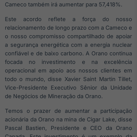
Broadcast
Cameco também irá aumentar para 57,418%.
White Label
Plataforma para
Este acordo reflete a força do nosso
conteúdos
relacionamento de longo prazo com a Cameco e
personalizados
Soluções de Dados
o nosso compromisso compartilhado de apoiar
e Conteúdos
a segurança energética com a energia nuclear
Broadcast
confiável e de baixo carbono. A Orano continua
OTC
focada no investimento e na excelência
Plataforma para
operacional em apoio aos nossos clientes em
negociação de
ativos
todo o mundo, disse Xavier Saint Martin Tillet,
Vice-Presidente Executivo Sênior da Unidade
Broadcast
de Negócios de Mineração da Orano.
Datafeed
Temos o prazer de aumentar a participação
APIs para
integração de
acionária da Orano na mina de Cigar Lake, disse
conteúdos e
dados
Pascal Bastien, Presidente e CEO da Orano
Canada. Este investimento é um exemplo da