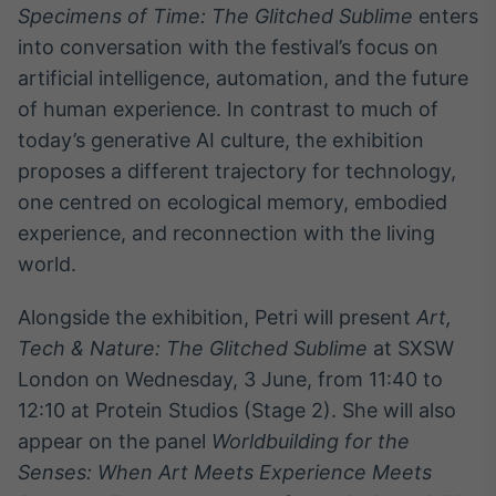
Specimens of Time: The Glitched Sublime
enters
Broadcast
Curadoria
into conversation with the festival’s focus on
Curadoria de
artificial intelligence, automation, and the future
conteúdos
of human experience. In contrast to much of
noticiosos
Soluções de
today’s generative AI culture, the exhibition
Tecnologia
proposes a different trajectory for technology,
Broadcast
one centred on ecological memory, embodied
Radar
experience, and reconnection with the living
Monitoramento
world.
inteligente de
notícias e
conteúdos
Alongside the exhibition, Petri will present
Art,
Tech & Nature: The Glitched Sublime
at SXSW
Broadcast
London on Wednesday, 3 June, from 11:40 to
Fundos
12:10 at Protein Studios (Stage 2). She will also
A melhor
plataforma para
appear on the panel
Worldbuilding for the
analisar fundos
Senses: When Art Meets Experience Meets
de investimento
no Brasil