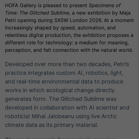
Broadcast
HOFA Gallery is pleased to present
Specimens of
White Label
Time: The Glitched Sublime
, a new exhibition by Maja
Plataforma para
Petri opening during SXSW London 2026. At a moment
conteúdos
increasingly shaped by speed, automation, and
personalizados
Soluções de Dados
relentless digital production, the exhibition proposes a
e Conteúdos
different role for technology: a medium for meaning,
perception, and felt connection with the natural world.
Broadcast
OTC
Developed over more than two decades, Petri’s
Plataforma para
negociação de
practice integrates custom AI, robotics, light,
ativos
and real-time environmental data to produce
works in which ecological change directly
Broadcast
generates form. The Glitched Sublime was
Datafeed
developed in collaboration with AI scientist and
APIs para
roboticist Mihai Jalobeanu using live Arctic
integração de
conteúdos e
climate data as its primary material.
dados