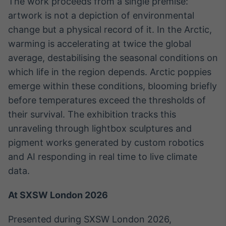
The work proceeds from a single premise:
Broadcast
artwork is not a depiction of environmental
Ticker
change but a physical record of it. In the Arctic,
Cotações e
headlines de
warming is accelerating at twice the global
notícias
average, destabilising the seasonal conditions on
which life in the region depends. Arctic poppies
Broadcast
emerge within these conditions, blooming briefly
Widgets
before temperatures exceed the thresholds of
Componentes
their survival. The exhibition tracks this
para conteúdos e
funcionalidades
unraveling through lightbox sculptures and
pigment works generated by custom robotics
and AI responding in real time to live climate
Broadcast
data.
Wallboard
Conteúdos e
dados para
At SXSW London 2026
displays e telas
Presented during SXSW London 2026,