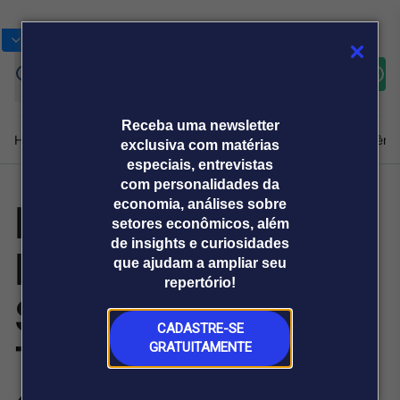
Bolsas
Gráficos
Moedas
Commoditie
Cotações
Assine
Entrar
agora
Receba uma newsletter
Home
Produtos e soluções
Notícias
Blog
Weekend
Institucional
Prêmi
exclusiva com matérias
especiais, entrevistas
com personalidades da
HOFA Gallery
economia, análises sobre
Plataformas
setores econômicos, além
Broadcast
Prêmio Broadcast
Agências de
Prêmio Broadcast
de insights e curiosidades
Presents
Sobre nós
Releases Broadcast
Releases
que ajudam a ampliar seu
comunicação
Analistas
Empresas
Broadcast+
repertório!
O mercado
Specimens of
financeiro em
tempo real
CADASTRE-SE
Time: The
GRATUITAMENTE
Prêmio Broadcast
Branded Content
Projeções