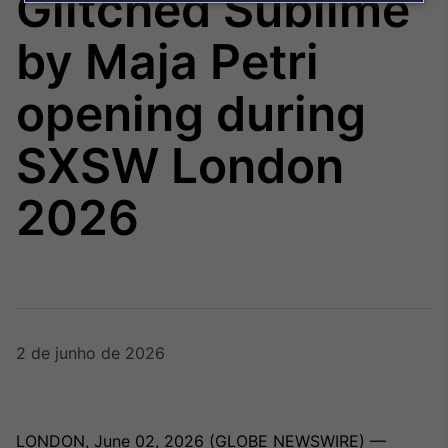
Glitched Sublime
Broadcast
Agro
by Maja Petri
Tudo sobre o
agronegócio
opening during
SXSW London
Broadcast
Político
2026
Os bastidores da
política em tempo
real
Broadcast
Energia
O setor de
2 de junho de 2026
energia elétrica
no Brasil
LONDON, June 02, 2026 (GLOBE NEWSWIRE) —