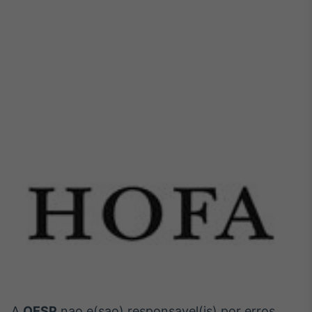
Tokenização
de ativos
Em breve
Crédito
Em breve
A
OESP
nao e(sao) responsavel(is) por erros,