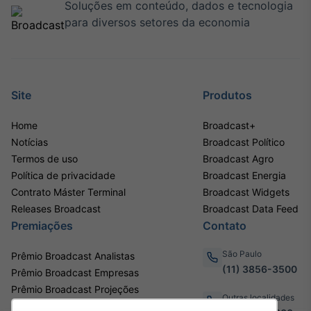
Soluções em conteúdo, dados e tecnologia
para diversos setores da economia
Site
Produtos
Home
Broadcast+
Notícias
Broadcast Político
Termos de uso
Broadcast Agro
Política de privacidade
Broadcast Energia
Contrato Máster Terminal
Broadcast Widgets
Releases Broadcast
Broadcast Data Feed
Premiações
Contato
São Paulo
Prêmio Broadcast Analistas
(11) 3856-3500
Prêmio Broadcast Empresas
Prêmio Broadcast Projeções
Outras localidades