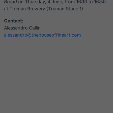
Brand
on Thursday, 4 June, from 16:10 to 16:50
IA
at Truman Brewery (Truman Stage 1).
Em breve
Contact:
Alessandro Gallini
alessandro@thehouseoffineart.com
BroadFast
Em breve
Gestão de
Investimentos
Em breve