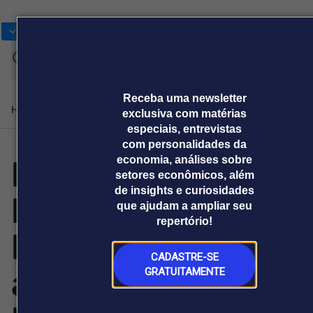
Bolsas
Gráficos
Moedas
Commoditie
Cotações
Entr
Receba uma newsletter
Home
Produtos e soluções
Notícias
Blog
Weekend
Institucional
Prêmi
exclusiva com matérias
especiais, entrevistas
com personalidades da
Hanmi
economia, análises sobre
Plataformas
setores econômicos, além
Broadcast
Prêmio Broadcast
Agências de
Prêmio Broadcast
Prêmio B
de insights e curiosidades
Pharmaceutical
Sobre nós
Releases Broadcast
Releases
Branded 
que ajudam a ampliar seu
comunicação
Analistas
Empresas
Proje
Broadcast+
Broadcast
repertório!
Agro
O mercado
Faz Parceria com
financeiro em
Tudo sobre o
tempo real
agronegócio
CADASTRE-SE
a Organon para
GRATUITAMENTE