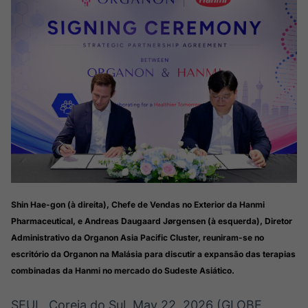
Broadcast
Broadcast
Radar
Fundos
Monitoramento
A melhor
inteligente de
plataforma para
notícias e
analisar fundos
conteúdos
de investimento
no Brasil
BroadFast
Gestão de
Investimentos
Em breve
Em breve
Shin Hae-gon (à direita), Chefe de Vendas no Exterior da Hanmi
Crédito
Pharmaceutical, e Andreas Daugaard Jørgensen (à esquerda), Diretor
Em breve
Administrativo da Organon Asia Pacific Cluster, reuniram-se no
escritório da Organon na Malásia para discutir a expansão das terapias
combinadas da Hanmi no mercado do Sudeste Asiático.
SEUL, Coreia do Sul, May 22, 2026 (GLOBE