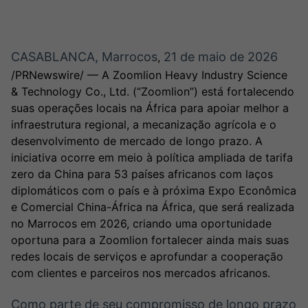
Broadcast
Broadcast
Ticker
Widgets
Cotações e
Componentes
headlines de
para conteúdos e
CASABLANCA, Marrocos
21 de maio de 2026
,
notícias
funcionalidades
/PRNewswire/ — A Zoomlion Heavy Industry Science
& Technology Co., Ltd. (“Zoomlion”) está fortalecendo
suas operações locais na África para apoiar melhor a
Broadcast
Broadcast
infraestrutura regional, a mecanização agrícola e o
Wallboard
Curadoria
desenvolvimento de mercado de longo prazo. A
Conteúdos e
Curadoria de
iniciativa ocorre em meio à política ampliada de tarifa
dados para
conteúdos
displays e telas
noticiosos
zero da China para 53 países africanos com laços
Soluções de
diplomáticos com o país e à próxima Expo Econômica
Tecnologia
e Comercial China-África na África, que será realizada
Broadcast
Broadcast
no Marrocos em 2026, criando uma oportunidade
Radar
Fundos
oportuna para a Zoomlion fortalecer ainda mais suas
Monitoramento
A melhor
redes locais de serviços e aprofundar a cooperação
inteligente de
plataforma para
com clientes e parceiros nos mercados africanos.
notícias e
analisar fundos
conteúdos
de investimento
Como parte de seu compromisso de longo prazo
no Brasil