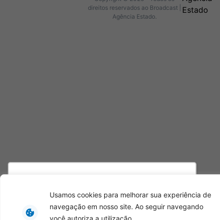
direitos reservados ao Broadcast |
Agência Estado.
Utilizamos cookies para oferecer melhor
experiência, melhorar o desempenho, analisar
Usamos cookies para melhorar sua experiência de
como você interage em nosso site e
navegação em nosso site. Ao seguir navegando
personalizar conteúdo. Ao utilizar este site, você
você autoriza a utilização