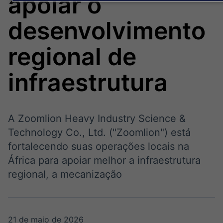
apoiar o
Broadcast
Broadcast
Político
Energia
desenvolvimento
Os bastidores da
O setor de
política em tempo
energia elétrica
real
no Brasil
regional de
infraestrutura
Broadcast
White Label
Plataforma para
conteúdos
A Zoomlion Heavy Industry Science &
personalizados
Soluções de Dados
Technology Co., Ltd. ("Zoomlion") está
e Conteúdos
fortalecendo suas operações locais na
Broadcast
Broadcast
África para apoiar melhor a infraestrutura
OTC
Datafeed
regional, a mecanização
Plataforma para
APIs para
negociação de
integração de
ativos
conteúdos e
dados
21 de maio de 2026