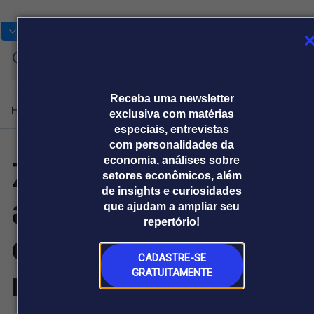
Bolsas
Gráficos
Moedas
Commoditie
Cotações
Assine
Entrar
agora
Receba uma newsletter
Home
Produtos e soluções
Notícias
Blog
Weekend
Institucional
Prêmi
exclusiva com matérias
especiais, entrevistas
com personalidades da
Zoomlion
economia, análises sobre
Plataformas
setores econômicos, além
Broadcast
Prêmio Broadcast
Agências de
Prêmio Broadcast
de insights e curiosidades
aprofunda
Sobre nós
Releases Broadcast
Releases
que ajudam a ampliar seu
comunicação
Analistas
Empresas
Broadcast+
Broadcast
repertório!
Agro
O mercado
operações locais
financeiro em
Tudo sobre o
tempo real
agronegócio
CADASTRE-SE
na África para
GRATUITAMENTE
Prêmio Broadcast
Branded Content
Projeções