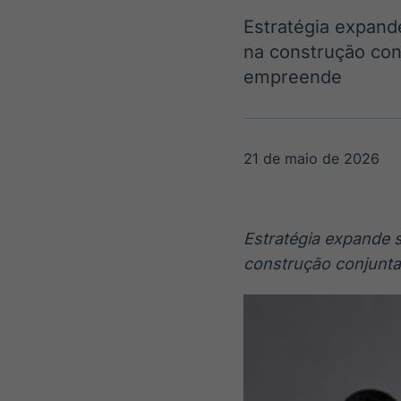
OTC
Datafeed
Estratégia expand
Plataforma para
APIs para
negociação de
integração de
na construção con
ativos
conteúdos e
Soluções de
empreende
dados
Tecnologia
Broadcast
Broadcast
Radar
Fundos
21 de maio de 2026
Monitoramento
A melhor
inteligente de
plataforma para
notícias e
analisar fundos
conteúdos
de investimento
Estratégia expande s
no Brasil
construção conjunta