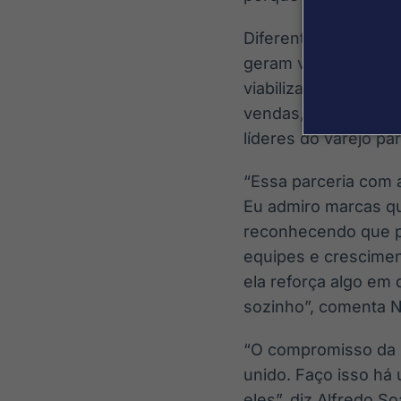
Diferente de parceri
geram valor direto p
viabiliza cursos de 
vendas, ao se unir a
líderes do varejo pa
“Essa parceria com a
Eu admiro marcas q
reconhecendo que po
equipes e crescimen
ela reforça algo em
sozinho”, comenta N
“O compromisso da S
unido. Faço isso há
eles”, diz Alfredo So