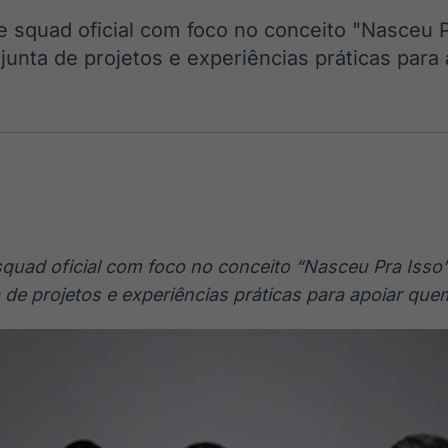
Ticker
Widgets
Wallboard
Curadoria
e squad oficial com foco no conceito "Nasceu P
Cotações e
Componentes
Conteúdos e
Curadoria de
headlines de
para conteúdos e
dados para
conteúdos
junta de projetos e experiências práticas para
notícias
funcionalidades
displays e telas
noticiosos
IA
BroadFast
Gestão de
Tokenização
Investimentos
de ativos
Em breve
Em breve
Em breve
Em breve
quad oficial com foco no conceito “Nasceu Pra Isso
 de projetos e experiências práticas para apoiar q