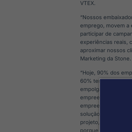
VTEX.
“Nossos embaixador
emprego, movem a ec
participar de campa
experiências reais,
aproximar nossos cli
Marketing da Stone.
“Hoje, 90% dos empr
60% tem problemas f
empolgados com o fu
empreendedor brasil
empreendedorismo pa
solução do país est
projeto, foi como 
porque através das 