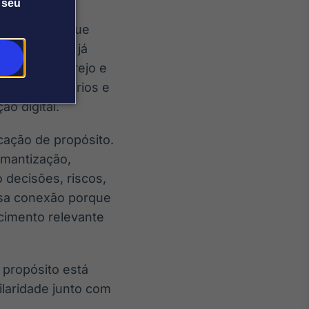
 seu
 em projetos que
plo, a Stone já
pertise em varejo e
ectar empresários e
o digital.
cação de propósito.
mantização,
decisões, riscos,
ssa conexão porque
cimento relevante
 propósito está
ilaridade junto com