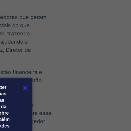
dedores que geram
 Mais do que
te, trazendo
 ajudando a
z, Diretor de
stão financeira e
assim, 70% estão
ter
ubestime o
ias
 do
tas
cção de que a
 da
me convidou pra esse
obre
além
o do empreendedor
dades
ny.