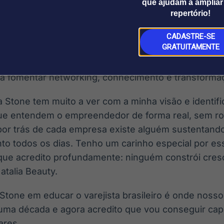
que ajudam a ampliar
repertório!
as tradicionais, cada integrante terá um papel ativo
ara a base de clientes. Com Natalia Beauty, por exem
CADASTRE-SE
GRATUITAMENTE
especialização gratuitos e, com Alfredo Soares, a ex
 iniciativas do projeto “Bora Varejo”, focado em con
ra fomentar networking, conhecimento e transformaçã
 Stone tem muito a ver com a minha visão e identifi
ue entendem o empreendedor de forma real, sem ro
r trás de cada empresa existe alguém sustentando 
to todos os dias. Tenho um carinho especial por e
 que acredito profundamente: ninguém constrói cres
atalia Beauty.
tone em educar o varejista brasileiro é onde nosso
 uma década e agora acredito que vou conseguir cap
ares.