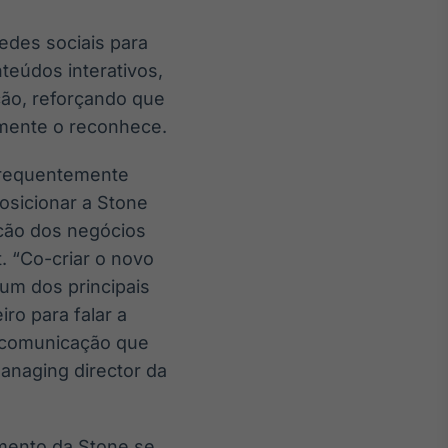
redes sociais para
teúdos interativos,
ção, reforçando que
mente o reconhece.
 frequentemente
osicionar a Stone
cão dos negócios
t. “Co-criar o novo
 um dos principais
ro para falar a
a comunicação que
managing director da
mento da Stone se