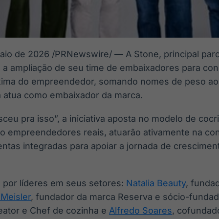
aio de 2026
/PRNewswire/ — A Stone, principal par
a ampliação de seu time de embaixadores para con
óxima do empreendedor, somando nomes de peso ao
á atua como embaixador da marca.
eu pra isso”, a iniciativa aposta no modelo de cocr
 empreendedores reais, atuarão ativamente na con
ntas integradas para apoiar a jornada de cresciment
por líderes em seus setores:
Natalia Beauty
, funda
Meisler
, fundador da marca Reserva e sócio-fundad
reator e Chef de cozinha e
Alfredo Soares
, cofundad