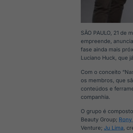
SÃO PAULO
,
21 de m
empreende, anuncia 
fase ainda mais pr
Luciano Huck, que j
Com o conceito “Nasc
os membros, que são
conteúdos e ferrame
companhia.
O grupo é composto 
Beauty Group;
Rony 
Venture;
Ju Lima
, c