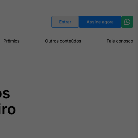
Indicadores
Conversor de Moedas
Entrar
Assine agora
Prêmios
Outros conteúdos
Fale conosco
os
iro