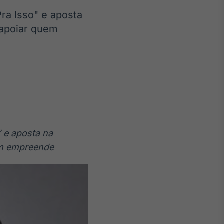
ra Isso" e aposta
 apoiar quem
Crédito
Em breve
” e aposta na
uem empreende