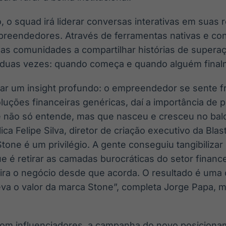
, o squad irá liderar conversas interativas em suas 
preendedores. Através de ferramentas nativas e con
uas comunidades a compartilhar histórias de supera
 duas vezes: quando começa e quando alguém final
alizar um insight profundo: o empreendedor se sente
uções financeiras genéricas, daí a importância de p
e não só entende, mas que nasceu e cresceu no bal
lica Felipe Silva, diretor de criação executivo da Blas
one é um privilégio. A gente conseguiu tangibilizar
e é retirar as camadas burocráticas do setor financei
ira o negócio desde que acorda. O resultado é um
eva o valor da marca Stone”, completa Jorge Papa, 
com influenciadores, a campanha do novo posiciona