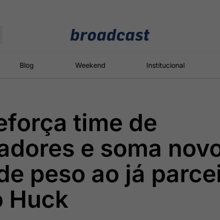
Moedas
Commodities
Blog
Weekend
Institucional
eforça time de
roadcast
Content
ções
Broadcast
Broadcast
Broadcast
adores e soma nov
Político
Energia
White Label
Os bastidores da
O setor de
Plataforma para
e peso ao já parce
política em
energia elétrica
conteúdos
tempo real
no Brasil
personalizados
o Huck
Broadcast
Broadcast
Broadcast
Broadcast