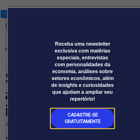
Bolsas
Gráficos
Moedas
Commoditie
Cotações
Entrar
Receba uma newsletter
Home
Produtos e soluções
Notícias
Blog
Weekend
Institucional
Prêmi
exclusiva com matérias
especiais, entrevistas
com personalidades da
Sinopec lança
economia, análises sobre
Plataformas
setores econômicos, além
Broadcast
Prêmio Broadcast
Agências de
Prêmio Broadcast
Prêmio B
de insights e curiosidades
agente de IA
Sobre nós
Releases Broadcast
Releases
Branded 
que ajudam a ampliar seu
comunicação
Analistas
Empresas
Proje
Broadcast+
Broadcast
repertório!
Agro
O mercado
industrial
financeiro em
Tudo sobre o
tempo real
agronegócio
CADASTRE-SE
“Fenghuo”:
GRATUITAMENTE