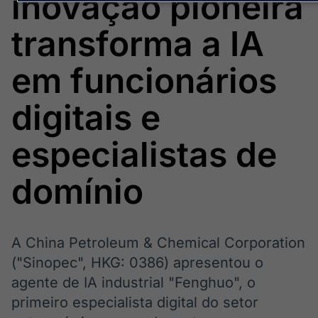
inovação pioneira
Broadcast
Broadcast
Político
Energia
transforma a IA
Os bastidores da
O setor de
política em
energia elétrica
tempo real
no Brasil
em funcionários
digitais e
Broadcast
White Label
especialistas de
Plataforma para
conteúdos
personalizados
Soluções de Dados
domínio
e Conteúdos
Broadcast
Broadcast
OTC
Datafeed
A China Petroleum & Chemical Corporation
Plataforma para
APIs para
("Sinopec", HKG: 0386) apresentou o
negociação de
integração de
agente de IA industrial "Fenghuo", o
ativos
conteúdos e
dados
primeiro especialista digital do setor