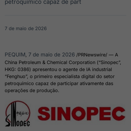
petroquímico capaz de part
Broadcast
Broadcast
Ticker
Widgets
Cotações e
Componentes
headlines de
para conteúdos e
7 de maio de 2026
notícias
funcionalidades
Broadcast
Broadcast
PEQUIM
7 de maio de 2026
Wallboard
Curadoria
,
/PRNewswire/ — A
Conteúdos e
Curadoria de
China Petroleum & Chemical Corporation (“Sinopec”,
dados para
conteúdos
HKG: 0386) apresentou o agente de IA industrial
displays e telas
noticiosos
Soluções de
“Fenghuo”, o primeiro especialista digital do setor
Tecnologia
petroquímico capaz de participar ativamente das
operações de produção.
Broadcast
Broadcast
Radar
Fundos
Monitoramento
A melhor
inteligente de
plataforma para
notícias e
analisar fundos
conteúdos
de investimento
no Brasil