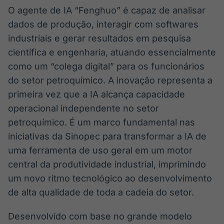
O agente de IA “Fenghuo” é capaz de analisar
IA
BroadFast
Em breve
Em breve
dados de produção, interagir com softwares
industriais e gerar resultados em pesquisa
científica e engenharia, atuando essencialmente
como um “colega digital” para os funcionários
do setor petroquímico. A inovação representa a
Gestão de
Tokenização
primeira vez que a IA alcança capacidade
Investimentos
de ativos
operacional independente no setor
Em breve
Em breve
petroquímico. É um marco fundamental nas
iniciativas da Sinopec para transformar a IA de
uma ferramenta de uso geral em um motor
Crédito
central da produtividade industrial, imprimindo
Em breve
um novo ritmo tecnológico ao desenvolvimento
de alta qualidade de toda a cadeia do setor.
Desenvolvido com base no grande modelo