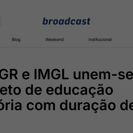
Moedas
Commodities
Blog
Weekend
Institucional
AGR e IMGL unem-se
roadcast
Content
ções
Broadcast
Broadcast
Broadcast
jeto de educação
Político
Energia
White Label
Os bastidores da
O setor de
Plataforma para
ória com duração de
política em
energia elétrica
conteúdos
tempo real
no Brasil
personalizados
Broadcast
Broadcast
Broadcast
Broadcast