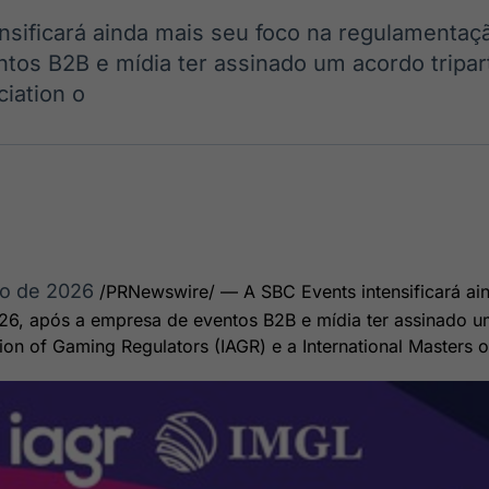
Ticker
Widgets
Wallboard
Curadoria
nsificará ainda mais seu foco na regulamenta
Cotações e
Componentes
Conteúdos e
Curadoria de
headlines de
para conteúdos e
dados para
conteúdos
tos B2B e mídia ter assinado um acordo tripar
notícias
funcionalidades
displays e telas
noticiosos
ciation o
IA
BroadFast
Gestão de
Tokenização
Investimentos
de ativos
Em breve
Em breve
Em breve
Em breve
io de 2026
/PRNewswire/ — A SBC Events intensificará ai
6, após a empresa de eventos B2B e mídia ter assinado um
ation of Gaming Regulators (IAGR) e a International Masters