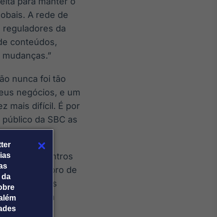
feita para manter o
lobais. A rede de
 reguladores da
 de conteúdos,
s mudanças.”
ão nunca foi tão
eus negócios, e um
mais difícil. É por
 público da SBC as
ndo.”
ter
leta de encontros
ias
tas
a 1º de outubro de
 da
bre as últimas
obre
ue de olho em
além
dades
os encontros