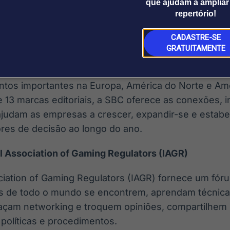
que ajudam a ampliar
ganizações também apoiarão a
Conferência Anual da
repertório!
ro de 2026.
CADASTRE-SE
GRATUITAMENTE
 em eventos, mídia e serviços de consultoria para o 
ntos importantes na Europa, América do Norte e Amé
 13 marcas editoriais, a SBC oferece as conexões, 
judam as empresas a crescer, expandir-se e estabe
ores de decisão ao longo do ano.
al Association of Gaming Regulators (IAGR)
ociation of Gaming Regulators (IAGR) fornece um fór
s de todo o mundo se encontrem, aprendam técnicas
façam networking e troquem opiniões, compartilhem
 políticas e procedimentos.