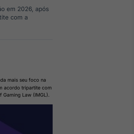
ção em 2026, após
tite com a
Crédito
Em breve
nda mais seu foco na
 acordo tripartite com
 of Gaming Law (IMGL).