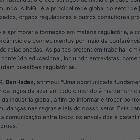
mundo. A IMGL é a principal rede global do setor de
zados, órgãos reguladores e outros consultores prof
o é aprimorar a formação em matéria regulatória, a 
ntercâmbio de conhecimentos por meio de conferênci
eúdo relacionadas. As partes pretendem trabalhar em
conteúdo educacional, incluindo entrevistas, comen
rdem questões regulatórias.
R,
Ben
Haden
, afirmou: “Uma oportunidade fundamen
r de jogos de azar em todo o mundo é manter um di
a indústria global, a fim de informar e trocar ponto
udanças nas regras e leis do nosso setor. Esta par
to a comunicação entre todos os envolvidos e garant
adrões.”