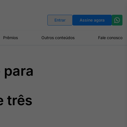
Indicadores
Conversor de Moedas
Entrar
Assine agora
Prêmios
Outros conteúdos
Fale conosco
 para
 três