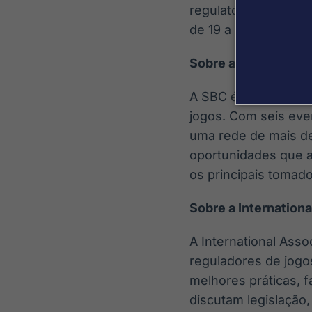
regulatórios. As or
de 19 a 22 de outub
Sobre a SBC
A SBC é líder global
jogos. Com seis eve
uma rede de mais de
oportunidades que a
os principais tomad
Sobre a Internation
A International Ass
reguladores de jogo
melhores práticas, 
discutam legislação,