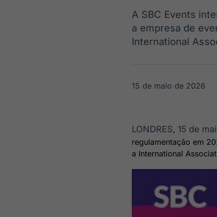
OTC
Datafeed
A SBC Events inte
Plataforma para
APIs para
negociação de
integração de
a empresa de even
ativos
conteúdos e
Soluções de
International Asso
dados
Tecnologia
Broadcast
Broadcast
Radar
Fundos
15 de maio de 2026
Monitoramento
A melhor
inteligente de
plataforma para
notícias e
analisar fundos
conteúdos
de investimento
LONDRES
no Brasil
15 de ma
,
regulamentação em 202
a International Associ