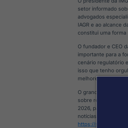
O presidente da IM
setor informado sobr
advogados especiali
IAGR e ao alcance d
constitui uma forma
O fundador e CEO 
importante para a 
cenário regulatório 
isso que tenho orgu
melhores informaçõ
O grande projeto pr
sobre regulamenta
2026, para que as p
notícias dos divers
https://sbcevents.