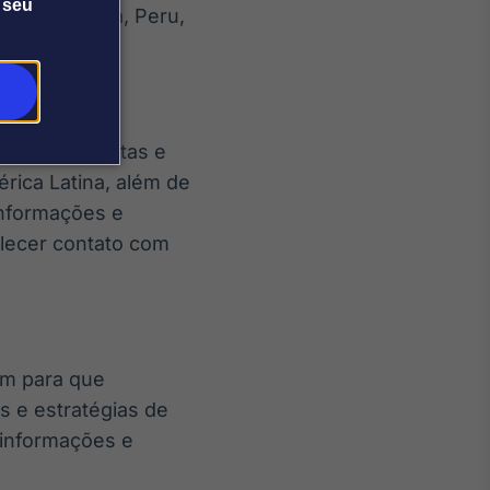
 seu
 IAGR
em Lima, Peru,
setor de apostas e
rica Latina, além de
informações e
lecer contato com
um para que
 e estratégias de
 informações e