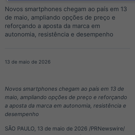
Broadcast
Broadcast
Político
Energia
Novos smartphones chegam ao país em 13
Os bastidores da
O setor de
de maio, ampliando opções de preço e
política em tempo
energia elétrica
reforçando a aposta da marca em
real
no Brasil
autonomia, resistência e desempenho
Broadcast
White Label
Plataforma para
13 de maio de 2026
conteúdos
personalizados
Soluções de Dados
e Conteúdos
Novos smartphones chegam ao país em 13 de
Broadcast
Broadcast
maio, ampliando opções de preço e reforçando
OTC
Datafeed
a aposta da marca em autonomia, resistência e
Plataforma para
APIs para
desempenho
negociação de
integração de
ativos
conteúdos e
dados
SÃO PAULO
,
13 de maio de 2026
/PRNewswire/