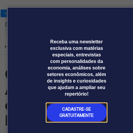
Bolsas
Gráficos
Moedas
Commoditie
Cotações
Assine
Entrar
agora
Receba uma newsletter
Home
Produtos e soluções
Notícias
Blog
Weekend
Institucional
Prêmi
exclusiva com matérias
especiais, entrevistas
com personalidades da
OPPO lança A6 e
economia, análises sobre
Plataformas
setores econômicos, além
Broadcast
Prêmio Broadcast
Agências de
Prêmio Broadcast
de insights e curiosidades
A6k e acelera
Sobre nós
Releases Broadcast
Releases
que ajudam a ampliar seu
comunicação
Analistas
Empresas
Broadcast+
Broadcast
repertório!
Agro
O mercado
expansão da
financeiro em
Tudo sobre o
tempo real
agronegócio
CADASTRE-SE
Linha A no Brasil
GRATUITAMENTE
Prêmio Broadcast
Branded Content
Projeções