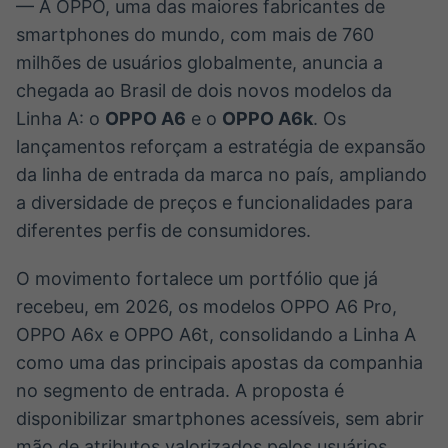
— A OPPO, uma das maiores fabricantes de
Broadcast
Broadcast
smartphones do mundo, com mais de 760
Ticker
Widgets
milhões de usuários globalmente, anuncia a
Cotações e
Componentes
headlines de
para conteúdos e
chegada ao Brasil de dois novos modelos da
notícias
funcionalidades
Linha A: o
OPPO A6
e o
OPPO A6k
. Os
lançamentos reforçam a estratégia de expansão
Broadcast
Broadcast
da linha de entrada da marca no país, ampliando
Wallboard
Curadoria
a diversidade de preços e funcionalidades para
Conteúdos e
Curadoria de
diferentes perfis de consumidores.
dados para
conteúdos
displays e telas
noticiosos
Soluções de
O movimento fortalece um portfólio que já
Tecnologia
recebeu, em 2026, os modelos OPPO A6 Pro,
Broadcast
Broadcast
OPPO A6x e OPPO A6t, consolidando a Linha A
Radar
Fundos
como uma das principais apostas da companhia
Monitoramento
A melhor
inteligente de
plataforma para
no segmento de entrada. A proposta é
notícias e
analisar fundos
disponibilizar smartphones acessíveis, sem abrir
conteúdos
de investimento
no Brasil
mão de atributos valorizados pelos usuários