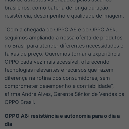
IA
BroadFast
brasileiros, como bateria de longa duração,
Em breve
Em breve
resistência, desempenho e qualidade de imagem.
“Com a chegada do OPPO A6 e do OPPO A6k,
seguimos ampliando a nossa oferta de produtos
no Brasil para atender diferentes necessidades e
Gestão de
Tokenização
faixas de preço. Queremos tornar a experiência
Investimentos
de ativos
OPPO cada vez mais acessível, oferecendo
Em breve
Em breve
tecnologias relevantes e recursos que fazem
diferença na rotina dos consumidores, sem
comprometer desempenho e confiabilidade”,
Crédito
afirma André Alves, Gerente Sênior de Vendas da
Em breve
OPPO Brasil.
OPPO A6: resistência e autonomia para o dia a
dia