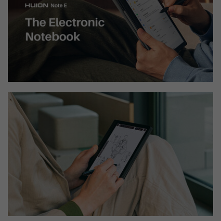
IA
BroadFast
Em breve
Em breve
Gestão de
Tokenização
Investimentos
de ativos
Em breve
Em breve
Crédito
Em breve