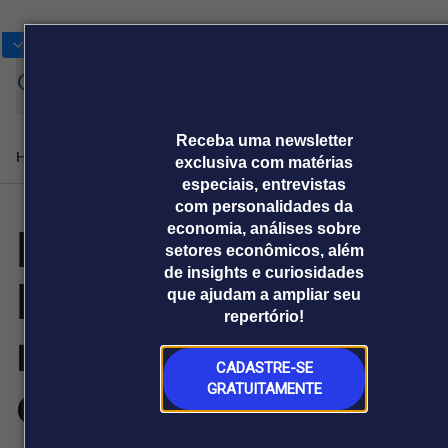
Bolsas
Gráficos
Moedas
Commoditie
Cotações
Ass
Entrar
ag
Receba uma newsletter
Home
Produtos e soluções
Notícias
Blog
Weekend
Institucional
Prêmi
exclusiva com matérias
especiais, entrevistas
com personalidades da
Huion lança o
economia, análises sobre
Plataformas
setores econômicos, além
Broadcast
Prêmio Broadcast
Agências de
Prêmio Broadcast
Prêmio B
de insights e curiosidades
Huion Note E, um
Sobre nós
Releases Broadcast
Releases
Branded 
que ajudam a ampliar seu
comunicação
Analistas
Empresas
Proje
Broadcast+
Broadcast
repertório!
Agro
O mercado
notebook
financeiro em
Tudo sobre o
tempo real
agronegócio
CADASTRE-SE
eletrônico:
GRATUITAMENTE