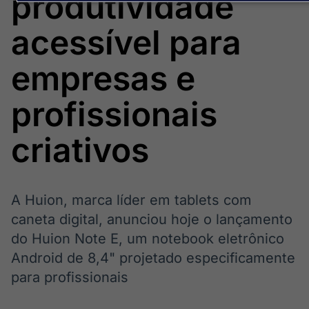
produtividade
Broadcast
Broadcast
Político
Energia
acessível para
Os bastidores da
O setor de
política em
energia elétrica
tempo real
no Brasil
empresas e
profissionais
Broadcast
White Label
criativos
Plataforma para
conteúdos
personalizados
Soluções de Dados
e Conteúdos
A Huion, marca líder em tablets com
Broadcast
Broadcast
caneta digital, anunciou hoje o lançamento
OTC
Datafeed
do Huion Note E, um notebook eletrônico
Plataforma para
APIs para
Android de 8,4" projetado especificamente
negociação de
integração de
ativos
conteúdos e
para profissionais
dados