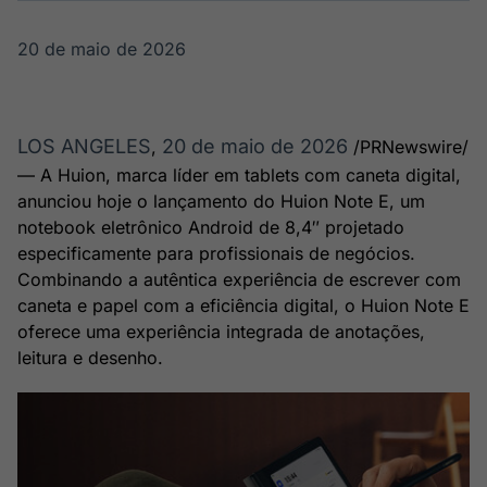
Broadcast
Broadcast
Ticker
Widgets
20 de maio de 2026
Cotações e
Componentes
headlines de
para conteúdos e
notícias
funcionalidades
LOS ANGELES
20 de maio de 2026
,
/PRNewswire/
— A Huion, marca líder em tablets com caneta digital,
Broadcast
Broadcast
anunciou hoje o lançamento do Huion Note E, um
Wallboard
Curadoria
notebook eletrônico Android de 8,4″ projetado
Conteúdos e
Curadoria de
dados para
conteúdos
especificamente para profissionais de negócios.
displays e telas
noticiosos
Soluções de
Combinando a autêntica experiência de escrever com
caneta e papel com a eficiência digital, o Huion Note E
Tecnologia
oferece uma experiência integrada de anotações,
Broadcast
Broadcast
leitura e desenho.
Radar
Fundos
Monitoramento
A melhor
inteligente de
plataforma para
notícias e
analisar fundos
conteúdos
de investimento
no Brasil