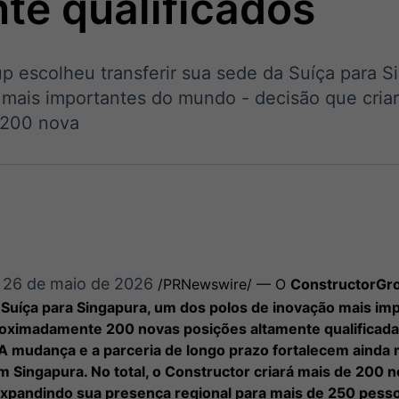
te qualificados
Ticker
Widgets
Wallboard
Curadoria
Cotações e
Componentes
Conteúdos e
Curadoria de
headlines de
para conteúdos e
dados para
conteúdos
notícias
funcionalidades
displays e telas
noticiosos
p escolheu transferir sua sede da Suíça para S
 mais importantes do mundo - decisão que cria
 200 nova
IA
BroadFast
Gestão de
Tokenização
Investimentos
de ativos
Em breve
Em breve
Em breve
Em breve
26 de maio de 2026
,
/PRNewswire/ — O
Constructor
Gr
a Suíça para Singapura, um dos polos de inovação mais i
roximadamente 200 novas posições altamente qualificadas
 A mudança e a parceria de longo prazo fortalecem ainda
 Singapura. No total, o Constructor criará mais de 200
expandindo sua presença regional para mais de 250 pess