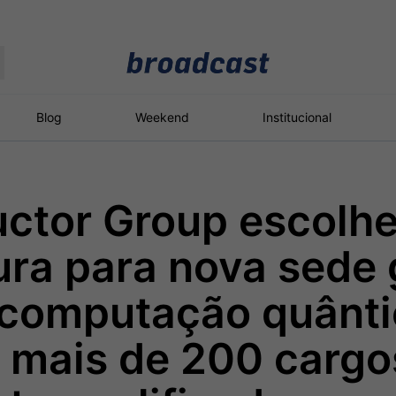
Moedas
Commodities
Blog
Weekend
Institucional
ctor Group escolh
roadcast
Content
ções
Broadcast
Broadcast
Broadcast
ra para nova sede 
Político
Energia
White Label
Os bastidores da
O setor de
Plataforma para
 computação quânti
política em tempo
energia elétrica
conteúdos
real
no Brasil
personalizados
 mais de 200 cargo
Broadcast
Broadcast
Broadcast
Broadcast