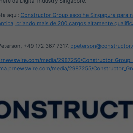
hefe da Digital Industry Singapore.
ta aqui:
Constructor Group escolhe Singapura para n
tica, criando mais de 200 cargos altamente qualific
eterson, +49 172 367 7317,
dpeterson@constructor.u
prnewswire.com/media/2987256/Constructor_Group_
mma.prnewswire.com/media/2987255/Constructor_Gr