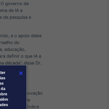
. O governo de
tema de IA e
s de pesquisa e
ndo, e o apoio deles
onselho do
a, educação,
ra definir o que IA e
a década”, disse Dr.
ter
ias
tas
 da
onhecido de inovação
obre
 indicadores de
além
dades
liderança no Índice