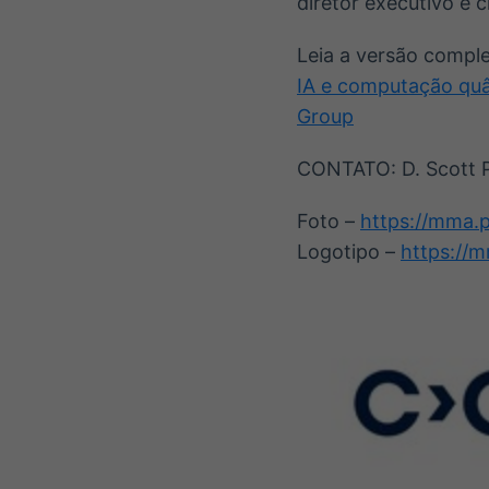
diretor executivo e c
Leia a versão comple
IA e computação quân
Group
CONTATO: D. Scott P
Foto –
https://mma.
Logotipo –
https://