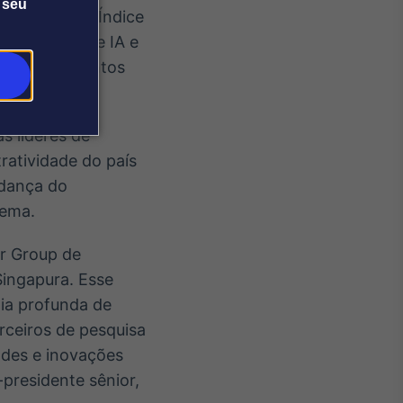
 seu
olocados do Índice
cossistema de IA e
por investimentos
s líderes de
atratividade do país
udança do
tema.
or Group de
ingapura. Esse
gia profunda de
rceiros de pesquisa
ades e inovações
-presidente sênior,