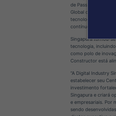
de Passaportes Henl
Global de Inovação 
tecnologia profunda 
contínuos em infraes
Singapura tornou-se
tecnologia, incluind
como polo de inovaç
Constructor está al
“A Digital Industry 
estabelecer seu Cen
investimento fortale
Singapura e criará 
e empresariais. Por
sendo desenvolvidas 