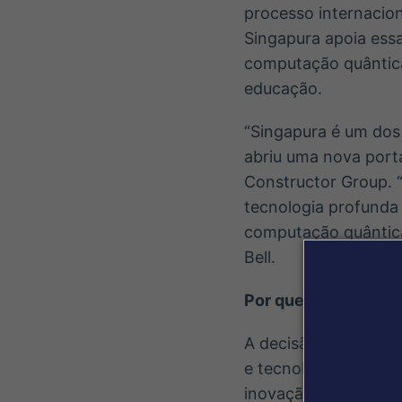
processo internacion
Singapura apoia essa 
computação quântica
educação.
“Singapura é um dos 
abriu uma nova porta
Constructor Group. 
tecnologia profunda 
computação quântica 
Bell.
Por que Singapura
A decisão reflete a
e tecnologia. Singap
inovação, competitiv