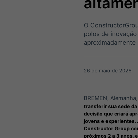
altamen
OTC
Datafeed
Plataforma para
APIs para
negociação de
integração de
ativos
conteúdos e
Soluções de
O ConstructorGrou
dados
Tecnologia
polos de inovação
aproximadamente
Broadcast
Broadcast
Radar
Fundos
Monitoramento
A melhor
inteligente de
plataforma para
26 de maio de 2026
notícias e
analisar fundos
conteúdos
de investimento
no Brasil
BREMEN, Alemanha
transferir sua sede d
decisão que criará ap
jovens e experientes.
Constructor Group com
próximos 2 a 3 anos, 