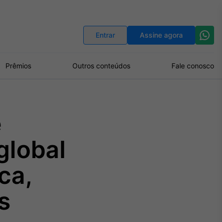
Indicadores
Conversor de Moedas
Entrar
Assine agora
Prêmios
Outros conteúdos
Fale conosco
e
global
ca,
s