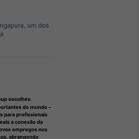
ingapura, um dos
rá
Crédito
Em breve
oup escolheu
mportantes do mundo –
 para profissionais
 mais a conexão do
 novos empregos nos
oas, abrangendo