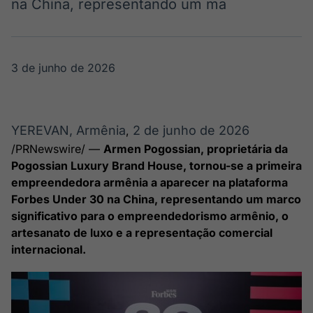
na China, representando um ma
Broadcast
Broadcast
Ticker
Widgets
Cotações e
Componentes
headlines de
para conteúdos e
3 de junho de 2026
notícias
funcionalidades
Broadcast
Broadcast
YEREVAN, Armênia
2 de junho de 2026
Wallboard
Curadoria
,
Conteúdos e
Curadoria de
/PRNewswire/ —
Armen Pogossian, proprietária da
dados para
conteúdos
Pogossian Luxury Brand House, tornou-se a primeira
displays e telas
noticiosos
Soluções de
empreendedora armênia a aparecer na plataforma
Tecnologia
Forbes Under 30 na China, representando um marco
significativo para o empreendedorismo armênio, o
Broadcast
Broadcast
artesanato de luxo e a representação comercial
Radar
Fundos
internacional.
Monitoramento
A melhor
inteligente de
plataforma para
notícias e
analisar fundos
conteúdos
de investimento
no Brasil