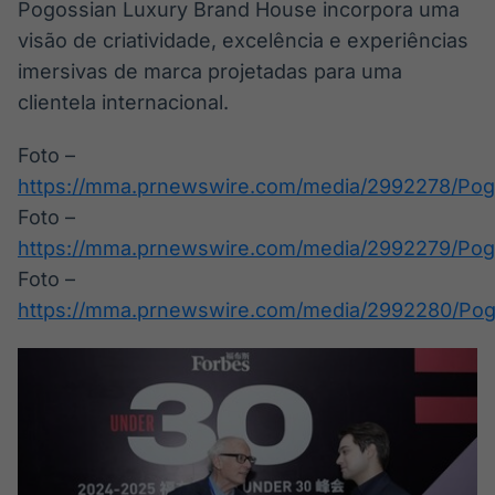
Pogossian Luxury Brand House incorpora uma
visão de criatividade, excelência e experiências
imersivas de marca projetadas para uma
clientela internacional.
Foto –
https://mma.prnewswire.com/media/2992278/Pogo
Foto –
https://mma.prnewswire.com/media/2992279/Pog
Foto –
https://mma.prnewswire.com/media/2992280/Pog