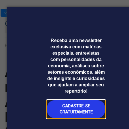
Bolsas
Gráficos
Moedas
Commoditie
Cotações
A
Entrar
a
Receba uma newsletter
Home
Produtos e soluções
Notícias
Blog
Weekend
Institucional
Prêmi
exclusiva com matérias
especiais, entrevistas
com personalidades da
Armen Pogossian
economia, análises sobre
Plataformas
setores econômicos, além
Broadcast
Prêmio Broadcast
Agências de
Prêmio Broadcast
Prêmio B
de insights e curiosidades
representa a
Sobre nós
Releases Broadcast
Releases
Branded 
que ajudam a ampliar seu
comunicação
Analistas
Empresas
Proje
Broadcast+
Broadcast
repertório!
Agro
O mercado
Armênia na
financeiro em
Tudo sobre o
tempo real
agronegócio
CADASTRE-SE
Forbes Under 30
GRATUITAMENTE