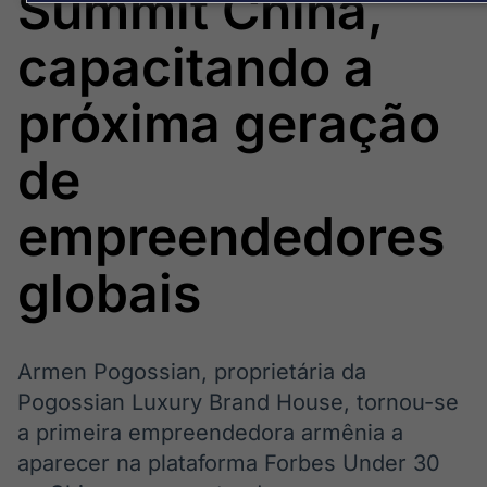
Summit China,
Broadcast
Broadcast
Político
Energia
capacitando a
Os bastidores da
O setor de
política em
energia elétrica
tempo real
no Brasil
próxima geração
de
Broadcast
White Label
empreendedores
Plataforma para
conteúdos
personalizados
Soluções de Dados
globais
e Conteúdos
Broadcast
Broadcast
OTC
Datafeed
Armen Pogossian, proprietária da
Plataforma para
APIs para
Pogossian Luxury Brand House, tornou-se
negociação de
integração de
a primeira empreendedora armênia a
ativos
conteúdos e
dados
aparecer na plataforma Forbes Under 30