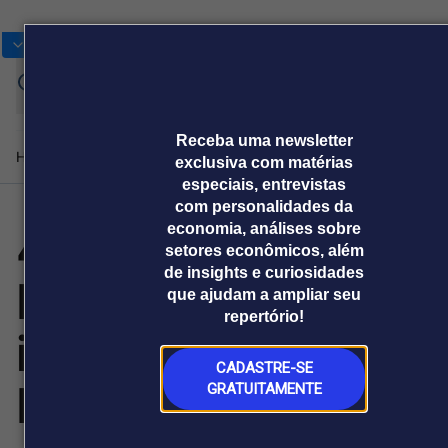
Bolsas
Gráficos
Moedas
Commoditie
Cotações
Receba uma newsletter
Home
Produtos e soluções
Notícias
Blog
Weekend
Instituciona
exclusiva com matérias
especiais, entrevistas
com personalidades da
450 MHz LTE:
economia, análises sobre
Plataformas
setores econômicos, além
Broadcast
Prêmio Broadcast
Agências de
Prêmio Broadcast
Prêmio B
de insights e curiosidades
Rede mais forte e
Sobre nós
Releases Broadcast
Releases
Branded 
que ajudam a ampliar seu
comunicação
Analistas
Empresas
Proje
Broadcast+
Broadcast
repertório!
Agro
O mercado
inteligente para o
financeiro em
Tudo sobre o
tempo real
agronegócio
CADASTRE-SE
Brasil
GRATUITAMENTE