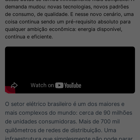
Broadcast
Broadcast
demanda mudou: novas tecnologias, novos padrões
Radar
Fundos
de consumo, de qualidade. E nesse novo cenário, uma
coisa continua sendo um pré-requisito absoluto para
Monitoramento
A melhor
inteligente de
plataforma para
qualquer ambição econômica: energia disponível,
notícias e
analisar fundos
contínua e eficiente.
conteúdos
de investimento
no Brasil
Gestão de
Tokenização
Investimentos
de ativos
Em breve
Em breve
O setor elétrico brasileiro é um dos maiores e
mais complexos do mundo: cerca de 90 milhões
de unidades consumidoras. Mais de 700 mil
quilômetros de redes de distribuição. Uma
infraestrutura que simplesmente não pode parar,