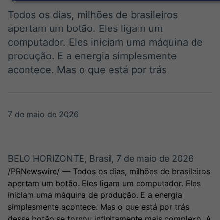
Broadcast
White Label
Todos os dias, milhões de brasileiros
Plataforma para
apertam um botão. Eles ligam um
conteúdos
computador. Eles iniciam uma máquina de
personalizados
Soluções de Dados
produção. E a energia simplesmente
e Conteúdos
acontece. Mas o que está por trás
Broadcast
Broadcast
OTC
Datafeed
Plataforma para
APIs para
negociação de
integração de
7 de maio de 2026
ativos
conteúdos e
dados
Broadcast
Broadcast
BELO HORIZONTE, Brasil
7 de maio de 2026
,
Wallboard
Curadoria
/PRNewswire/ — Todos os dias, milhões de brasileiros
Conteúdos e
Curadoria de
apertam um botão. Eles ligam um computador. Eles
dados para
conteúdos
displays e telas
noticiosos
iniciam uma máquina de produção. E a energia
Soluções de
simplesmente acontece. Mas o que está por trás
Tecnologia
desse botão se tornou infinitamente mais complexo. A