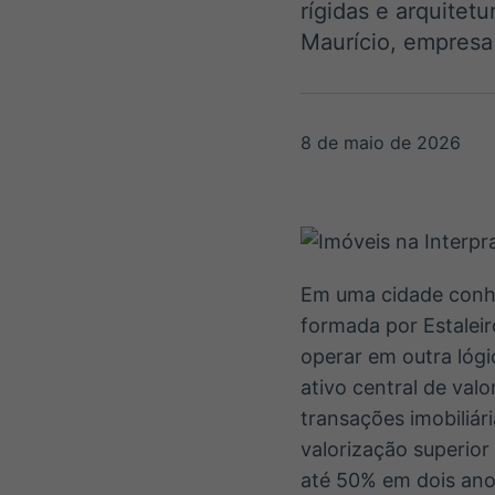
rígidas e arquitet
OTC
Datafeed
Plataforma para
Maurício, empresa 
APIs para
negociação de
integração de
ativos
conteúdos e
Soluções de
dados
Tecnologia
8 de maio de 2026
Broadcast
Broadcast
Radar
Fundos
Monitoramento
A melhor
inteligente de
plataforma para
notícias e
analisar fundos
conteúdos
de investimento
Em uma cidade conhec
no Brasil
formada por Estaleir
operar em outra lógi
ativo central de val
transações imobiliár
valorização superior
até 50% em dois ano