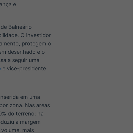
rança e
 de Balneário
lidade. O investidor
nsamento, protegem o
bem desenhado e o
ssa a seguir uma
o
e vice-presidente
 inserida em uma
por zona. Nas áreas
0% do terreno; na
reduziu a margem
 volume, mais