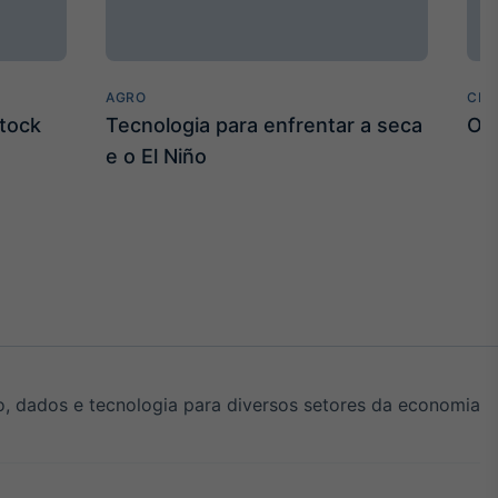
AGRO
CLI
stock
Tecnologia para enfrentar a seca
O E
e o El Niño
, dados e tecnologia para diversos setores da economia