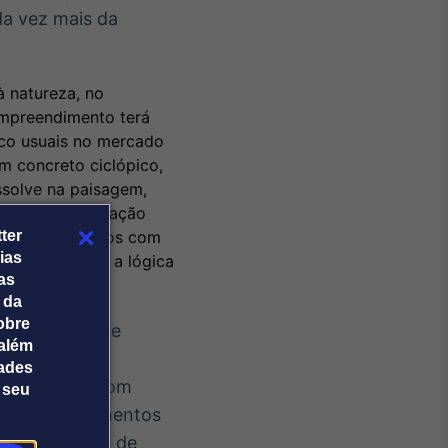
da vez mais da
 natureza, no
empreendimento terá
uco usuais no mercado
m concreto ciclópico,
ssolve na paisagem,
açadas e integração
ativas e terraços com
ter
ias
da, reforçando a lógica
tas
 da
obre
do Brasil, que
além
eu primeiro
dades
. O projeto, com
 seu
feld e apartamentos
o residencial de