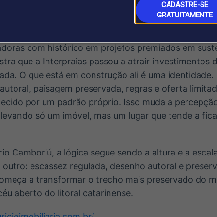
CADASTRE-SE
GRATUITAMENTE
corretor da J. Maurício, isso indica uma mudança no p
adoras com histórico em projetos premiados em sust
stra que a Interpraias passou a atrair investimentos
itada. O que está em construção ali é uma identidade
utoral, paisagem preservada, regras e oferta limitada
ecido por um padrão próprio. Isso muda a percepção
levando só um imóvel, mas um lugar que tende a fica
io Camboriú, a lógica segue sendo a altura e a escal
 é outro: escassez regulada, desenho autoral e preser
começa a transformar o trecho mais preservado do 
céu aberto do litoral catarinense.
ricioimobiliaria.com.br/