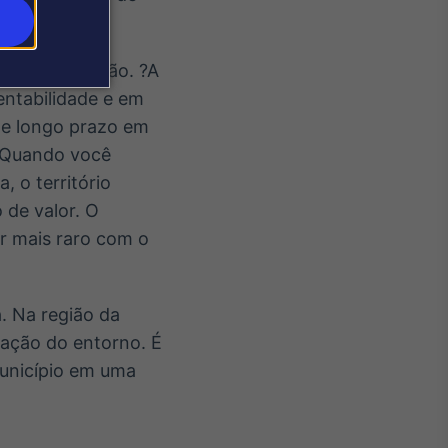
erfil da região. ?A
entabilidade e em
 de longo prazo em
. Quando você
, o território
 de valor. O
r mais raro com o
a. Na região da
vação do entorno. É
município em uma