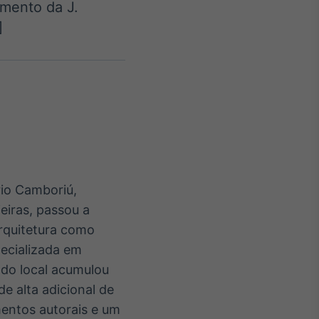
amento da J.
]
Crédito
Em breve
rio Camboriú,
eiras, passou a
arquitetura como
pecializada em
ado local acumulou
e alta adicional de
entos autorais e um