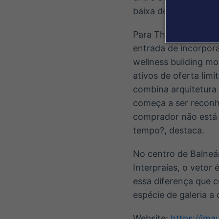
baixa densidade.
Para Theo Girolamo, 
entrada de incorpor
wellness building mo
ativos de oferta lim
combina arquitetura a
começa a ser reconh
comprador não está 
tempo?, destaca.
No centro de Balneár
Interpraias, o vetor
essa diferença que 
espécie de galeria a 
Website:
https://jmau