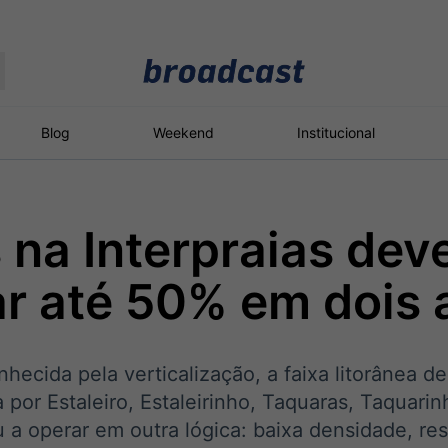
Moedas
Commodities
Blog
Weekend
Institucional
 na Interpraias de
roadcast
Content
ções
Broadcast
Broadcast
Broadcast
ar até 50% em dois
Político
Energia
White Label
Os bastidores da
O setor de
Plataforma para
política em tempo
energia elétrica
conteúdos
real
no Brasil
personalizados
ecida pela verticalização, a faixa litorânea de
por Estaleiro, Estaleirinho, Taquaras, Taquarin
u a operar em outra lógica: baixa densidade, re
Broadcast
Broadcast
Broadcast
Broadcast