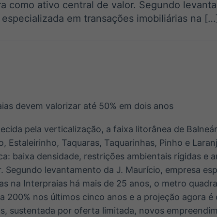
ura como ativo central de valor. Segundo levant
Ticker
Widgets
Wallboard
Curadoria
especializada em transações imobiliárias na […
Cotações e
Componentes
Conteúdos e
Curadoria de
headlines de
para conteúdos e
dados para
conteúdos
notícias
funcionalidades
displays e telas
noticiosos
IA
BroadFast
Gestão de
Tokenização
Investimentos
de ativos
Em breve
Em breve
Em breve
Em breve
ida pela verticalização, a faixa litorânea de Balneá
o, Estaleirinho, Taquaras, Taquarinhas, Pinho e Laranj
ca: baixa densidade, restrições ambientais rígidas e 
or. Segundo levantamento da J. Maurício, empresa es
ias na Interpraias há mais de 25 anos, o metro quadr
 a 200% nos últimos cinco anos e a projeção agora é d
s, sustentada por oferta limitada, novos empreendim