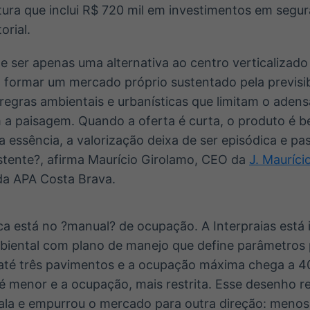
tura que inclui R$ 720 mil em investimentos em segu
orial.
de ser apenas uma alternativa ao centro verticalizado
formar um mercado próprio sustentado pela previsibi
 regras ambientais e urbanísticas que limitam o ade
 a paisagem. Quando a oferta é curta, o produto é 
a essência, a valorização deixa de ser episódica e pa
istente?, afirma Maurício Girolamo, CEO da
J. Mauríci
da APA Costa Brava.
ica está no ?manual? de ocupação. A Interpraias está
biental com plano de manejo que define parâmetros 
e até três pavimentos e a ocupação máxima chega a 4
 é menor e a ocupação, mais restrita. Esse desenho 
cala e empurrou o mercado para outra direção: menos