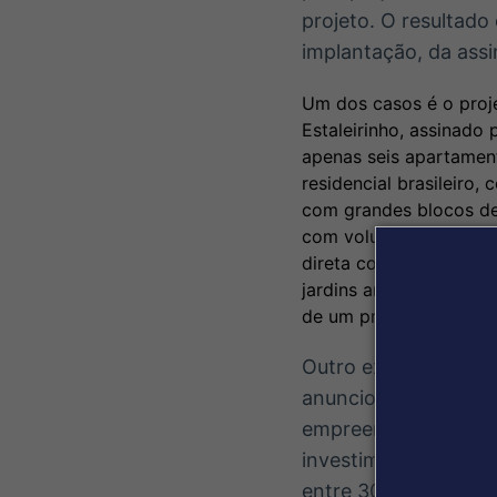
projeto. O resultado
implantação, da assi
Um dos casos é o proje
Estaleirinho, assinad
apenas seis apartamen
residencial brasileiro
com grandes blocos de 
com volumes horizonta
direta com a restinga.
jardins amplos, enquan
de um projeto que se a
Outro exemplo vem d
anunciou a transform
empreendimento de al
investimento estima
entre 300 m² e 450 