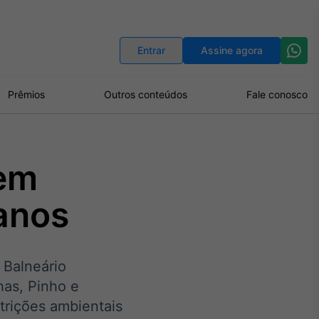
Indicadores
Conversor de Moedas
Entrar
Assine agora
Prêmios
Outros conteúdos
Fale conosco
vem
 anos
 Balneário
has, Pinho e
strições ambientais