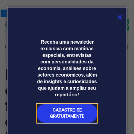
Bolsas
Gráficos
Moedas
Commoditie
Cotações
Assine
Entrar
agora
Receba uma newsletter
Home
Produtos e soluções
Notícias
Blog
Weekend
Institucional
Prêmi
exclusiva com matérias
especiais, entrevistas
com personalidades da
PL dos minerais
economia, análises sobre
Plataformas
setores econômicos, além
Broadcast
Prêmio Broadcast
Agências de
Prêmio Broadcast
de insights e curiosidades
críticos propõe
Sobre nós
Releases Broadcast
Releases
que ajudam a ampliar seu
comunicação
Analistas
Empresas
Broadcast+
repertório!
O mercado
fundo garantidor
financeiro em
tempo real
CADASTRE-SE
com R$ 2 bi da
GRATUITAMENTE
Prêmio Broadcast
Branded Content
Projeções