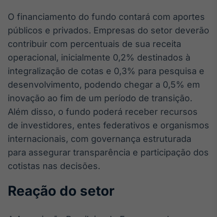
Broadcast
O financiamento do fundo contará com aportes
Curadoria
públicos e privados. Empresas do setor deverão
Curadoria de
conteúdos
contribuir com percentuais de sua receita
noticiosos
Soluções de
operacional, inicialmente 0,2% destinados à
Tecnologia
integralização de cotas e 0,3% para pesquisa e
desenvolvimento, podendo chegar a 0,5% em
Broadcast
Radar
inovação ao fim de um período de transição.
Monitoramento
Além disso, o fundo poderá receber recursos
inteligente de
de investidores, entes federativos e organismos
notícias e
conteúdos
internacionais, com governança estruturada
para assegurar transparência e participação dos
Broadcast
cotistas nas decisões.
Fundos
A melhor
Reação do setor
plataforma para
analisar fundos
de investimento
no Brasil