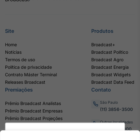
Site
Produtos
Home
Broadcast+
Notícias
Broadcast Político
Termos de uso
Broadcast Agro
Política de privacidade
Broadcast Energia
Contrato Máster Terminal
Broadcast Widgets
Releases Broadcast
Broadcast Data Feed
Premiações
Contato
São Paulo
Prêmio Broadcast Analistas
(11) 3856-3500
Prêmio Broadcast Empresas
Prêmio Broadcast Projeções
Outras localidades
0800.011.3000
Utilizamos cookies para oferecer melhor