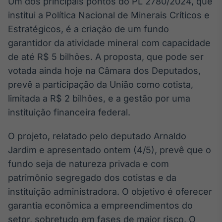
Um dos principais pontos do PL 2780/2024, que
Broadcast
White Label
institui a Política Nacional de Minerais Críticos e
Plataforma para
Estratégicos, é a criação de um fundo
conteúdos
garantidor da atividade mineral com capacidade
personalizados
Soluções de Dados
de até R$ 5 bilhões. A proposta, que pode ser
e Conteúdos
votada ainda hoje na Câmara dos Deputados,
Broadcast
prevê a participação da União como cotista,
OTC
limitada a R$ 2 bilhões, e a gestão por uma
Plataforma para
instituição financeira federal.
negociação de
ativos
O projeto, relatado pelo deputado Arnaldo
Jardim e apresentado ontem (4/5), prevê que o
Broadcast
fundo seja de natureza privada e com
Datafeed
patrimônio segregado dos cotistas e da
APIs para
integração de
instituição administradora. O objetivo é oferecer
conteúdos e
garantia econômica a empreendimentos do
dados
setor, sobretudo em fases de maior risco. O