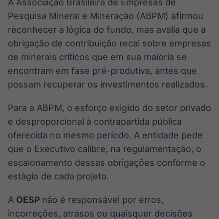
A Associação Brasileira de Empresas de
IA
Pesquisa Mineral e Mineração (ABPM) afirmou
Em breve
reconhecer a lógica do fundo, mas avalia que a
obrigação de contribuição recai sobre empresas
de minerais críticos que em sua maioria se
encontram em fase pré-produtiva, antes que
possam recuperar os investimentos realizados.
BroadFast
Em breve
Para a ABPM, o esforço exigido do setor privado
é desproporcional à contrapartida pública
oferecida no mesmo período. A entidade pede
que o Executivo calibre, na regulamentação, o
Gestão de
escalonamento dessas obrigações conforme o
Investimentos
estágio de cada projeto.
Em breve
A
OESP
não é responsável por erros,
incorreções, atrasos ou quaisquer decisões