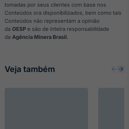
tomadas por seus clientes com base nos
Tokenização
Conteúdos ora disponibilizados, bem como tais
de ativos
Conteúdos não representam a opinião
Em breve
da
OESP
e são de inteira responsabilidade
da
Agência Minera Brasil
.
Crédito
Em breve
Veja também