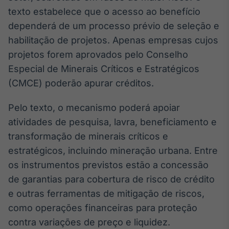
Broadcast
texto estabelece que o acesso ao benefício
Ticker
dependerá de um processo prévio de seleção e
Cotações e
habilitação de projetos. Apenas empresas cujos
headlines de
notícias
projetos forem aprovados pelo Conselho
Especial de Minerais Críticos e Estratégicos
(CMCE) poderão apurar créditos.
Broadcast
Widgets
Pelo texto, o mecanismo poderá apoiar
Componentes
para conteúdos e
atividades de pesquisa, lavra, beneficiamento e
funcionalidades
transformação de minerais críticos e
estratégicos, incluindo mineração urbana. Entre
Broadcast
os instrumentos previstos estão a concessão
Wallboard
de garantias para cobertura de risco de crédito
Conteúdos e
e outras ferramentas de mitigação de riscos,
dados para
displays e telas
como operações financeiras para proteção
contra variações de preço e liquidez.