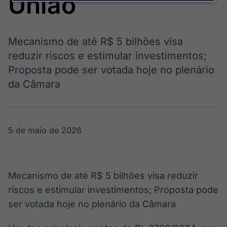
União
Broadcast
Agro
Tudo sobre o
agronegócio
Mecanismo de até R$ 5 bilhões visa
reduzir riscos e estimular investimentos;
Proposta pode ser votada hoje no plenário
Broadcast
da Câmara
Político
Os bastidores da
política em
tempo real
5 de maio de 2026
Broadcast
Energia
Mecanismo de até R$ 5 bilhões visa reduzir
O setor de
energia elétrica
riscos e estimular investimentos; Proposta pode
no Brasil
ser votada hoje no plenário da Câmara