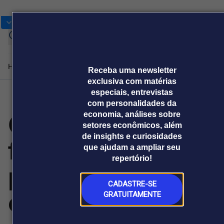
Bolsas
Gráficos
Moedas
Cotações
Home
Produtos e soluções
Notícias
Blog
Receba uma newsletter
exclusiva com matérias
especiais, entrevistas
com personalidades da
Plataformas
Goiás e Japão
economia, análises sobre
Broadcast
Prêmio Broadcast
Agências de
Prêmio Broadcast
Prêmio B
setores econômicos, além
Sobre nós
Releases Broadcast
Releases
Branded 
comunicação
Analistas
Empresas
Proje
de insights e curiosidades
Broadcast+
Broadcast
firmam parceria
que ajudam a ampliar seu
Agro
O mercado
repertório!
financeiro em
Tudo sobre o
para desenvolver
tempo real
agronegócio
CADASTRE-SE
Soluções de Dados
cadeia de
GRATUITAMENTE
e Conteúdos
Broadcast
Broadcast