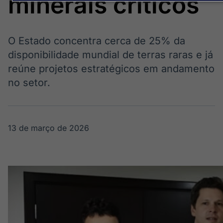
minerais críticos
OTC
Datafeed
Plataforma para
APIs para
negociação de
integração de
ativos
conteúdos e
Soluções de
O Estado concentra cerca de 25% da
dados
Tecnologia
disponibilidade mundial de terras raras e já
reúne projetos estratégicos em andamento
Broadcast
Broadcast
no setor.
Radar
Fundos
Monitoramento
A melhor
inteligente de
plataforma para
notícias e
analisar fundos
conteúdos
de investimento
13 de março de 2026
no Brasil
Crédito
Em breve