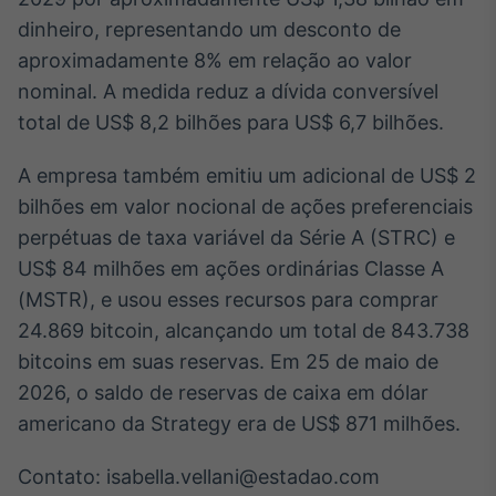
Broadcast
dinheiro, representando um desconto de
White Label
aproximadamente 8% em relação ao valor
Plataforma para
conteúdos
nominal. A medida reduz a dívida conversível
personalizados
Soluções de Dados
total de US$ 8,2 bilhões para US$ 6,7 bilhões.
e Conteúdos
A empresa também emitiu um adicional de US$ 2
Broadcast
bilhões em valor nocional de ações preferenciais
OTC
Plataforma para
perpétuas de taxa variável da Série A (STRC) e
negociação de
US$ 84 milhões em ações ordinárias Classe A
ativos
(MSTR), e usou esses recursos para comprar
24.869 bitcoin, alcançando um total de 843.738
Broadcast
bitcoins em suas reservas. Em 25 de maio de
Datafeed
2026, o saldo de reservas de caixa em dólar
APIs para
integração de
americano da Strategy era de US$ 871 milhões.
conteúdos e
dados
Contato: isabella.vellani@estadao.com