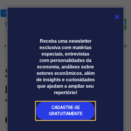
Bolsas
Gráficos
Moedas
Commoditie
Cotações
Assine
Entrar
agora
Receba uma newsletter
Home
Produtos e soluções
Notícias
Blog
Weekend
Institucional
Prêmi
exclusiva com matérias
especiais, entrevistas
com personalidades da
Strategy conclui
economia, análises sobre
Plataformas
setores econômicos, além
Broadcast
Prêmio Broadcast
Agências de
Prêmio Broadcast
de insights e curiosidades
recompra de US$
Sobre nós
Releases Broadcast
Releases
que ajudam a ampliar seu
comunicação
Analistas
Empresas
Broadcast+
repertório!
O mercado
1,5 bilhão em
financeiro em
tempo real
CADASTRE-SE
dívida e usa
GRATUITAMENTE
Prêmio Broadcast
Branded Content
Projeções