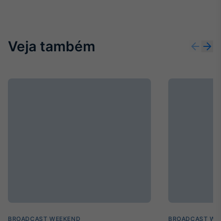
Broadcast
Ticker
Cotações e
headlines de
Veja também
notícias
Broadcast
Widgets
Componentes
para conteúdos e
funcionalidades
Broadcast
Wallboard
Conteúdos e
dados para
displays e telas
BROADCAST WEEKEND
BROADCAST WE