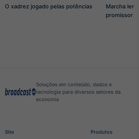
Broadcast
O xadrez jogado pelas potências
Marcha len
Curadoria
promissor
Curadoria de
conteúdos
noticiosos
Soluções de
Tecnologia
Broadcast
Radar
Monitoramento
inteligente de
notícias e
Soluções em conteúdo, dados e
conteúdos
tecnologia para diversos setores da
economia
Broadcast
Fundos
A melhor
plataforma para
analisar fundos
Site
Produtos
de investimento
no Brasil