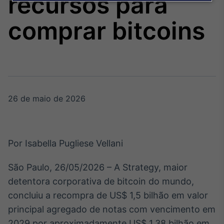
recursos para
Broadcast
Agro
comprar bitcoins
Tudo sobre o
agronegócio
Broadcast
Político
26 de maio de 2026
Os bastidores da
política em tempo
real
Por Isabella Pugliese Vellani
Broadcast
Energia
São Paulo, 26/05/2026 – A Strategy, maior
O setor de
detentora corporativa de bitcoin do mundo,
energia elétrica
no Brasil
concluiu a recompra de US$ 1,5 bilhão em valor
principal agregado de notas com vencimento em
2029 por aproximadamente US$ 1,38 bilhão em