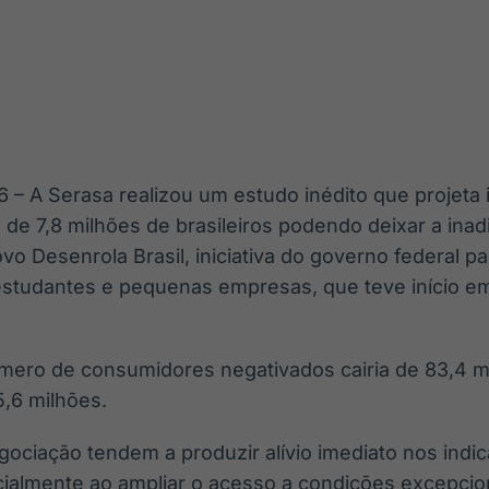
Ticker
Widgets
Wallboard
Curadoria
Cotações e
Componentes
Conteúdos e
Curadoria de
headlines de
para conteúdos e
dados para
conteúdos
notícias
funcionalidades
displays e telas
noticiosos
IA
BroadFast
Gestão de
Tokenização
Investimentos
de ativos
Em breve
Em breve
 – A Serasa realizou um estudo inédito que projeta 
Em breve
Em breve
de 7,8 milhões de brasileiros podendo deixar a inad
o Desenrola Brasil, iniciativa do governo federal p
 estudantes e pequenas empresas, que teve início em
mero de consumidores negativados cairia de 83,4 m
,6 milhões.
ociação tendem a produzir alívio imediato nos indi
cialmente ao ampliar o acesso a condições excepcio