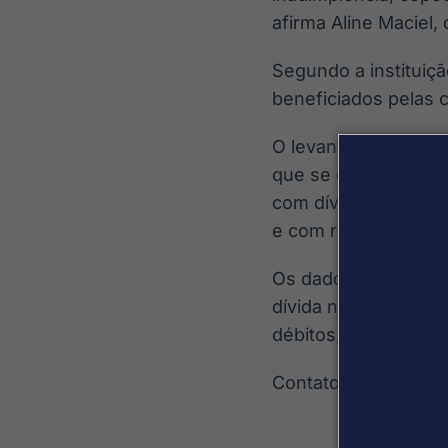
afirma Aline Maciel, 
Segundo a instituiç
beneficiados pelas 
O levantamento iden
que se enquadram no
com dívidas acima de
e com renda de até c
Os dados mostram qu
dívida negativada, e
débitos, representa
Contato: leticia.sil