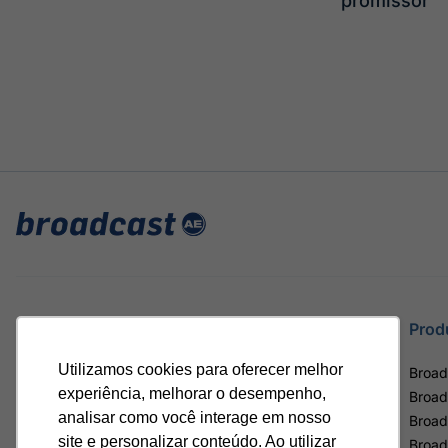
promissor
Site
Prod
Utilizamos cookies para oferecer melhor
Home
Broad
experiência, melhorar o desempenho,
Notícias
Broad
analisar como você interage em nosso
Termos de uso
Broad
site e personalizar conteúdo. Ao utilizar
Política de privacidade
Broad