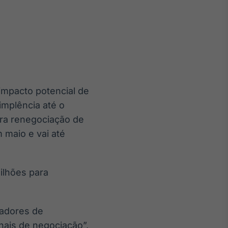
Crédito
Em breve
impacto potencial de
implência até o
ara renegociação de
 maio e vai até
ilhões para
cadores de
nais de negociação”,