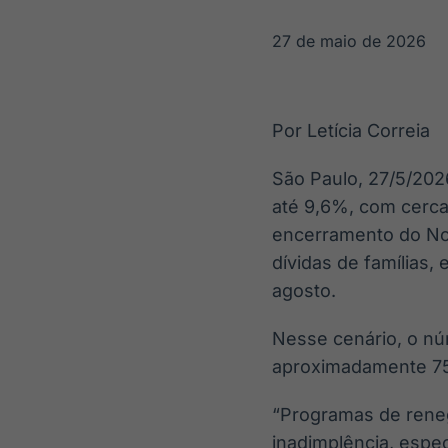
OTC
Datafeed
Plataforma para
APIs para
27 de maio de 2026
negociação de
integração de
ativos
conteúdos e
Soluções de
dados
Tecnologia
Por Letícia Correia
Broadcast
Broadcast
Radar
Fundos
São Paulo, 27/5/2026
Monitoramento
A melhor
até 9,6%, com cerca 
inteligente de
plataforma para
notícias e
analisar fundos
encerramento do Nov
conteúdos
de investimento
dívidas de famílias,
no Brasil
agosto.
Nesse cenário, o nú
aproximadamente 75
“Programas de reneg
inadimplência, espe