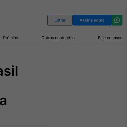
Indicadores
Conversor de Moedas
Entrar
Assine agora
Prêmios
Outros conteúdos
Fale conosco
sil
ia