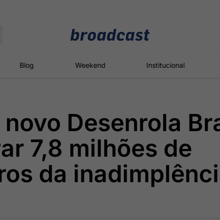
Moedas
Commodities
Blog
Weekend
Institucional
 novo Desenrola Bra
roadcast
Content
ções
Broadcast
Broadcast
Broadcast
rar 7,8 milhões de
Político
Energia
White Label
Os bastidores da
O setor de
Plataforma para
iros da inadimplênc
política em
energia elétrica
conteúdos
tempo real
no Brasil
personalizados
Broadcast
Broadcast
Broadcast
Broadcast