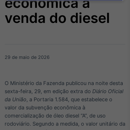
econômica à
Broadcast
Agro
venda do diesel
Tudo sobre o
agronegócio
Broadcast
Político
29 de maio de 2026
Os bastidores da
política em tempo
real
O Ministério da Fazenda publicou na noite desta
Broadcast
sexta-feira, 29, em edição extra do
Diário Oficial
Energia
da União
, a Portaria 1.584, que estabelece o
O setor de
valor da subvenção econômica à
energia elétrica
no Brasil
comercialização de óleo diesel “A”, de uso
rodoviário. Segundo a medida, o valor unitário da