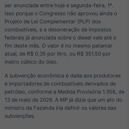
Broadcast
ser anunciada entre hoje e segunda-feira, 1º.
Ticker
Isso porque o Congresso não aprovou ainda o
Cotações e
Projeto de Lei Complementar (PLP) dos
headlines de
notícias
combustíveis, e a desoneração de impostos
federais já anunciada sobre o diesel vale até o
fim deste mês. O valor é no mesmo patamar
Broadcast
atual, de R$ 0,35 por litro, ou R$ 351,50 por
Widgets
metro cúbico do óleo.
Componentes
para conteúdos e
funcionalidades
A subvenção econômica é dada aos produtores
e importadores de combustíveis derivados de
Broadcast
petróleo, conforme a Medida Provisória 1.358, de
Wallboard
13 de maio de 2026. A MP já dizia que um ato do
Conteúdos e
ministro da Fazenda iria definir os valores das
dados para
displays e telas
subvenções.