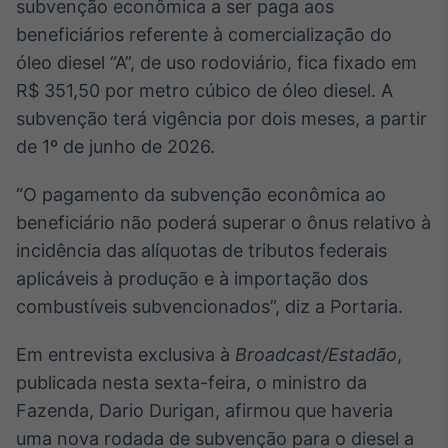
Broadcast
subvenção econômica a ser paga aos
White Label
beneficiários referente à comercialização do
Plataforma para
óleo diesel “A”, de uso rodoviário, fica fixado em
conteúdos
R$ 351,50 por metro cúbico de óleo diesel. A
personalizados
Soluções de Dados
subvenção terá vigência por dois meses, a partir
e Conteúdos
de 1º de junho de 2026.
Broadcast
OTC
“O pagamento da subvenção econômica ao
Plataforma para
beneficiário não poderá superar o ônus relativo à
negociação de
ativos
incidência das alíquotas de tributos federais
aplicáveis à produção e à importação dos
combustíveis subvencionados”, diz a Portaria.
Broadcast
Datafeed
Em entrevista exclusiva à
Broadcast/Estadão
,
APIs para
integração de
publicada nesta sexta-feira, o ministro da
conteúdos e
Fazenda, Dario Durigan, afirmou que haveria
dados
uma nova rodada de subvenção para o diesel a