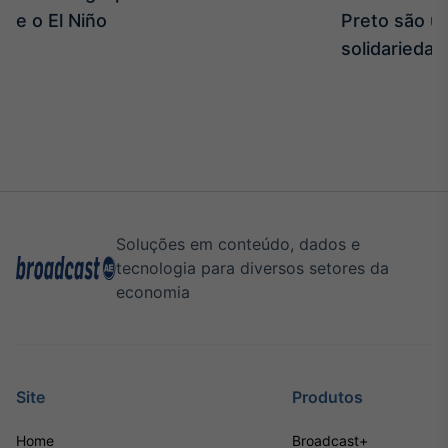
e o El Niño
Preto são u
IA
solidariedad
Em breve
BroadFast
Em breve
Soluções em conteúdo, dados e
tecnologia para diversos setores da
economia
Gestão de
Investimentos
Em breve
Site
Produtos
Home
Broadcast+