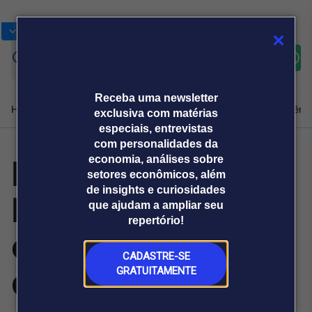
Bolsas
Gráficos
Moedas
Commoditie
Cotações
Assine
Entrar
agora
Receba uma newsletter
Home
Produtos e soluções
Notícias
Blog
Weekend
Institucional
Prêmi
exclusiva com matérias
especiais, entrevistas
com personalidades da
Portaria da
economia, análises sobre
Plataformas
setores econômicos, além
Broadcast
Prêmio Broadcast
Agências de
Prêmio Broadcast
de insights e curiosidades
Fazenda
Sobre nós
Releases Broadcast
Releases
que ajudam a ampliar seu
comunicação
Analistas
Empresas
Broadcast+
repertório!
O mercado
estabelece valor
financeiro em
tempo real
CADASTRE-SE
de subvenção
GRATUITAMENTE
Prêmio Broadcast
Branded Content
Projeções