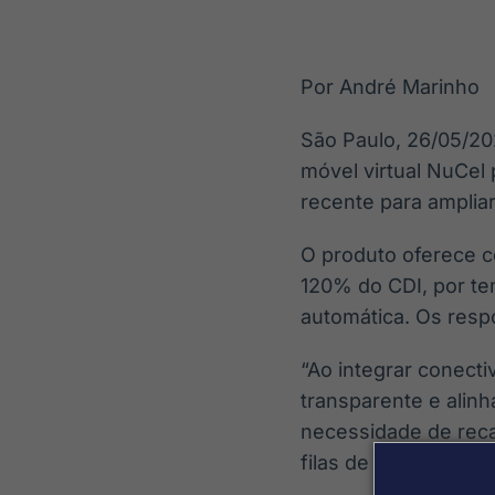
OTC
Datafeed
Plataforma para
APIs para
negociação de
integração de
ativos
conteúdos e
Por André Marinho
Soluções de
dados
Tecnologia
São Paulo, 26/05/20
Broadcast
Broadcast
móvel virtual NuCel 
Radar
Fundos
recente para amplia
Monitoramento
A melhor
inteligente de
plataforma para
notícias e
O produto oferece c
analisar fundos
conteúdos
de investimento
120% do CDI, por te
no Brasil
automática. Os resp
“Ao integrar conecti
transparente e alin
necessidade de reca
filas de espera para