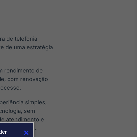
a de telefonia
Crédito
te de uma estratégia
Em breve
om rendimento de
ole, com renovação
rocesso.
periência simples,
cnologia, sem
de atendimento e
rthur Valadão.
ter