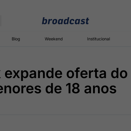
Moedas
Commodities
Blog
Weekend
Institucional
 expande oferta do
roadcast
Content
ções
Broadcast
Broadcast
Broadcast
nores de 18 anos
Político
Energia
White Label
Os bastidores da
O setor de
Plataforma para
política em
energia elétrica
conteúdos
tempo real
no Brasil
personalizados
Broadcast
Broadcast
Broadcast
Broadcast