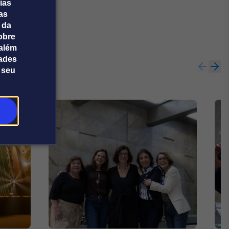
ias
tas
 da
obre
além
dades
 seu