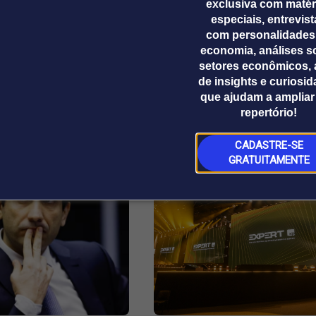
exclusiva com matér
inho@estadao.com
especiais, entrevis
com personalidades
economia, análises s
setores econômicos, 
de insights e curiosi
que ajudam a ampliar
repertório!
CADASTRE-SE
GRATUITAMENTE