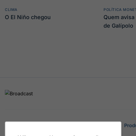
CLIMA
POLÍTICA MONE
O El Niño chegou
Quem avisa 
de Galípolo
Site
Prod