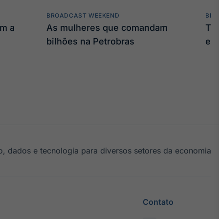
BROADCAST WEEKEND
BRO
am a
As mulheres que comandam
Tru
bilhões na Petrobras
em
, dados e tecnologia para diversos setores da economia
Contato