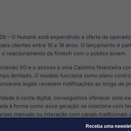
Ticker
Widgets
Wallboard
Curadoria
Cotações e
Componentes
Conteúdos e
Curadoria de
headlines de
para conteúdos e
dados para
conteúdos
notícias
funcionalidades
displays e telas
noticiosos
26 – O Nubank está expandindo a oferta da operador
IA
BroadFast
Gestão de
Tokenização
para clientes entre 16 e 18 anos. O lançamento é par
Investimentos
de ativos
Em breve
Em breve
r o relacionamento da fintech com o público jovem.
Em breve
Em breve
onexão 5G e o acesso a uma Caixinha financeira c
mpo ilimitado. O modelo funciona como plano contr
onsáveis legais recebem notificações ao longo do p
vidade à conta digital, conseguimos oferecer uma ex
hada à forma como essa geração se relaciona com te
rgas manuais ou interação com canais tradicionais 
 ser atendido”, disse o vice-presidente do Nubank, A
Receba uma newslet