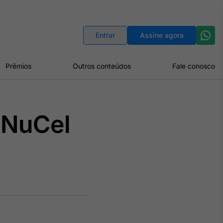
Indicadores
Conversor de Moedas
Entrar
Assine agora
Prêmios
Outros conteúdos
Fale conosco
 NuCel