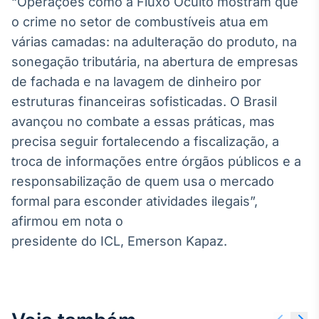
“Operações como a Fluxo Oculto mostram que
Broadcast
o crime no setor de combustíveis atua em
Curadoria
várias camadas: na adulteração do produto, na
Curadoria de
conteúdos
sonegação tributária, na abertura de empresas
noticiosos
Soluções de
de fachada e na lavagem de dinheiro por
Tecnologia
estruturas financeiras sofisticadas. O Brasil
avançou no combate a essas práticas, mas
Broadcast
precisa seguir fortalecendo a fiscalização, a
Radar
Monitoramento
troca de informações entre órgãos públicos e a
inteligente de
responsabilização de quem usa o mercado
notícias e
conteúdos
formal para esconder atividades ilegais”,
afirmou em nota o
Broadcast
presidente do ICL, Emerson Kapaz.
Fundos
A melhor
plataforma para
analisar fundos
de investimento
no Brasil