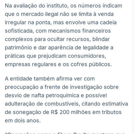
Broadcast
Na avaliação do instituto, os números indicam
Ticker
que o mercado ilegal não se limita à venda
Cotações e
irregular na ponta, mas envolve uma cadeia
headlines de
notícias
sofisticada, com mecanismos financeiros
complexos para ocultar recursos, blindar
patrimônio e dar aparência de legalidade a
Broadcast
práticas que prejudicam consumidores,
Widgets
empresas regulares e os cofres públicos.
Componentes
para conteúdos e
funcionalidades
A entidade também afirma ver com
preocupação a frente de investigação sobre
Broadcast
desvio de nafta petroquímica e possível
Wallboard
adulteração de combustíveis, citando estimativa
Conteúdos e
de sonegação de R$ 200 milhões em tributos
dados para
displays e telas
em dois anos.