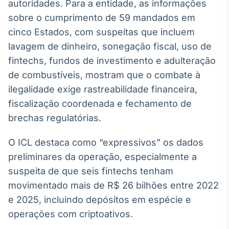
Broadcast
autoridades. Para a entidade, as informações
White Label
sobre o cumprimento de 59 mandados em
Plataforma para
cinco Estados, com suspeitas que incluem
conteúdos
lavagem de dinheiro, sonegação fiscal, uso de
personalizados
Soluções de Dados
fintechs, fundos de investimento e adulteração
e Conteúdos
de combustíveis, mostram que o combate à
Broadcast
ilegalidade exige rastreabilidade financeira,
OTC
fiscalização coordenada e fechamento de
Plataforma para
brechas regulatórias.
negociação de
ativos
O ICL destaca como “expressivos” os dados
preliminares da operação, especialmente a
Broadcast
suspeita de que seis fintechs tenham
Datafeed
movimentado mais de R$ 26 bilhões entre 2022
APIs para
integração de
e 2025, incluindo depósitos em espécie e
conteúdos e
dados
operações com criptoativos.