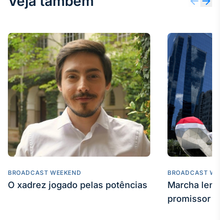
Veja também
IA
Em breve
BroadFast
Em breve
Gestão de
Investimentos
BROADCAST WEEKEND
BROADCAST WE
O xadrez jogado pelas potências
Em breve
Marcha len
promissor