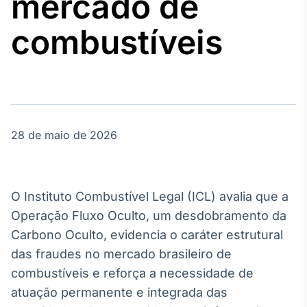
mercado de
Broadcast
Agro
combustíveis
Tudo sobre o
agronegócio
Broadcast
Político
28 de maio de 2026
Os bastidores da
política em
tempo real
O Instituto Combustível Legal (ICL) avalia que a
Broadcast
Operação Fluxo Oculto, um desdobramento da
Energia
Carbono Oculto, evidencia o caráter estrutural
O setor de
das fraudes no mercado brasileiro de
energia elétrica
no Brasil
combustíveis e reforça a necessidade de
atuação permanente e integrada das