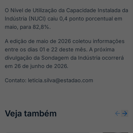
Broadcast
O Nível de Utilização da Capacidade Instalada da
Ticker
Indústria (NUCI) caiu 0,4 ponto porcentual em
Cotações e
headlines de
maio, para 82,8%.
notícias
A edição de maio de 2026 coletou informações
Broadcast
entre os dias 01 e 22 deste mês. A próxima
Widgets
divulgação da Sondagem da Indústria ocorrerá
Componentes
em 26 de junho de 2026.
para conteúdos e
funcionalidades
Contato: leticia.silva@estadao.com
Broadcast
Wallboard
Conteúdos e
Veja também
dados para
displays e telas