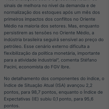
Broadcast
sinais de melhora no nível da demanda e de
White Label
normalização dos estoques após um mês dos
Plataforma para
conteúdos
primeiros impactos dos conflitos no Oriente
personalizados
Soluções de Dados
Médio na maioria dos setores. Mas, enquanto
e Conteúdos
persistirem as tensões no Oriente Médio, a
indústria brasileira seguirá sensível ao preço do
Broadcast
OTC
petróleo. Esse cenário externo dificulta a
Plataforma para
flexibilização da política monetária, importante
negociação de
para a atividade industrial”, comenta Stéfano
ativos
Pacini, economista do FGV Ibre.
Broadcast
No detalhamento dos componentes do índice, o
Datafeed
Índice de Situação Atual (ISA) avançou 2,2
APIs para
pontos, para 98,7 pontos, enquanto o Índice de
integração de
conteúdos e
Expectativas (IE) subiu 0,1 ponto, para 95,6
dados
pontos.