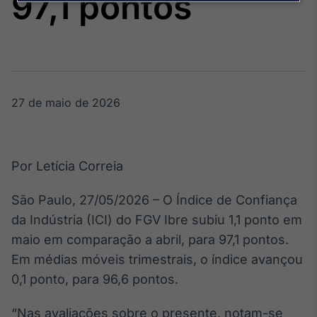
97,1 pontos
Broadcast
Agro
Tudo sobre o
agronegócio
27 de maio de 2026
Broadcast
Político
Os bastidores da
política em
Por Letícia Correia
tempo real
São Paulo, 27/05/2026 – O Índice de Confiança
Broadcast
da Indústria (ICI) do FGV Ibre subiu 1,1 ponto em
Energia
maio em comparação a abril, para 97,1 pontos.
O setor de
Em médias móveis trimestrais, o índice avançou
energia elétrica
no Brasil
0,1 ponto, para 96,6 pontos.
“Nas avaliações sobre o presente, notam-se