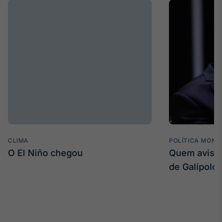
Broadcast
Curadoria
Curadoria de
conteúdos
noticiosos
Soluções de
Tecnologia
Broadcast
Radar
Monitoramento
inteligente de
notícias e
conteúdos
CLIMA
POLÍTICA MONE
O El Niño chegou
Quem avisa 
Broadcast
de Galípolo
Fundos
A melhor
plataforma para
analisar fundos
de investimento
no Brasil