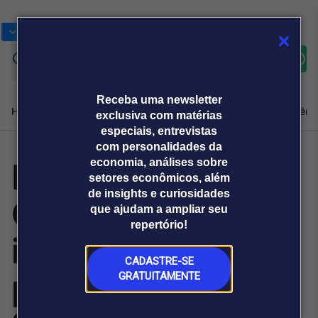
Bolsas
Gráficos
Moedas
Commoditie
Cotações
Assine
Entrar
agora
Receba uma newsletter
Home
Produtos e soluções
Notícias
Blog
Weekend
Institucional
Prêmi
exclusiva com matérias
especiais, entrevistas
com personalidades da
FGV: índice de
economia, análises sobre
Plataformas
setores econômicos, além
Broadcast
Prêmio Broadcast
Agências de
Prêmio Broadcast
de insights e curiosidades
Confiança da
Sobre nós
Releases Broadcast
Releases
que ajudam a ampliar seu
comunicação
Analistas
Empresas
Broadcast+
repertório!
O mercado
indústria sobe 1,1
financeiro em
tempo real
CADASTRE-SE
ponto em maio, a
GRATUITAMENTE
Prêmio Broadcast
Branded Content
Projeções