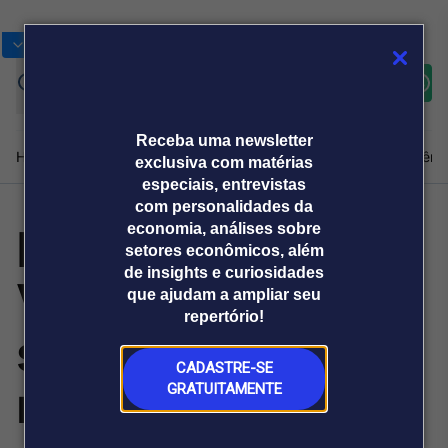
Bolsas
Gráficos
Moedas
Commoditie
Cotações
Assine
Entrar
agora
Receba uma newsletter
Home
Produtos e soluções
Notícias
Blog
Weekend
Institucional
Prêmi
exclusiva com matérias
especiais, entrevistas
com personalidades da
Fenabrave:
economia, análises sobre
Plataformas
setores econômicos, além
Broadcast
Prêmio Broadcast
Agências de
Prêmio Broadcast
de insights e curiosidades
Vendas de motos
Sobre nós
Releases Broadcast
Releases
que ajudam a ampliar seu
comunicação
Analistas
Empresas
Broadcast+
repertório!
O mercado
sobem 2,2% em
financeiro em
tempo real
CADASTRE-SE
maio ante maio
GRATUITAMENTE
Prêmio Broadcast
Branded Content
Projeções