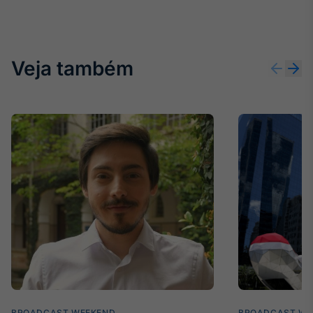
Broadcast
Ticker
Cotações e
headlines de
Veja também
notícias
Broadcast
Widgets
Componentes
para conteúdos e
funcionalidades
Broadcast
Wallboard
Conteúdos e
dados para
displays e telas
BROADCAST WEEKEND
BROADCAST WE