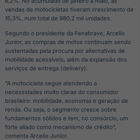
6,2%. No acumulado de janeiro a maio, as
Broadcast
White Label
vendas de motocicletas tiveram crescimento de
Plataforma para
15,3%, num total de 980,2 mil unidades.
conteúdos
personalizados
Soluções de Dados
Segundo o presidente da Fenabrave, Arcelio
e Conteúdos
Junior, as compras de motos continuam sendo
sustentadas pela procura por alternativas de
Broadcast
OTC
mobilidade acessíveis, além da expansão dos
Plataforma para
serviços de entrega (delivery).
negociação de
ativos
“A motocicleta segue atendendo a
necessidades muito claras do consumidor
Broadcast
brasileiro: mobilidade, economia e geração de
Datafeed
renda. Ou seja, o segmento cresce sobre
APIs para
fundamentos sólidos e tem, no consórcio, um
integração de
conteúdos e
forte aliado como mecanismo de crédito”,
dados
comenta Arcelio Junior.