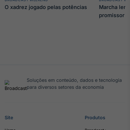
Broadcast
O xadrez jogado pelas potências
Marcha len
Curadoria
promissor
Curadoria de
conteúdos
noticiosos
Soluções de
Tecnologia
Broadcast
Radar
Monitoramento
inteligente de
notícias e
Soluções em conteúdo, dados e tecnologia
conteúdos
para diversos setores da economia
Broadcast
Fundos
A melhor
plataforma para
Site
Produtos
analisar fundos
de investimento
no Brasil