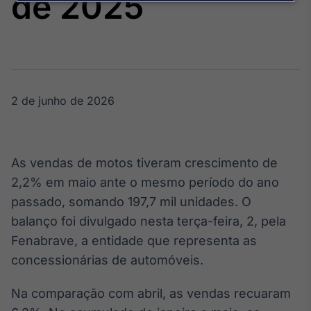
de 2025
Broadcast
Agro
Tudo sobre o
agronegócio
2 de junho de 2026
Broadcast
Político
Os bastidores da
política em
As vendas de motos tiveram crescimento de
tempo real
2,2% em maio ante o mesmo período do ano
passado, somando 197,7 mil unidades. O
Broadcast
balanço foi divulgado nesta terça-feira, 2, pela
Energia
Fenabrave, a entidade que representa as
O setor de
energia elétrica
concessionárias de automóveis.
no Brasil
Na comparação com abril, as vendas recuaram