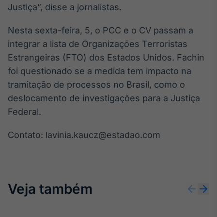
Justiça”, disse a jornalistas.
Broadcast
Ticker
Nesta sexta-feira, 5, o PCC e o CV passam a
Cotações e
headlines de
integrar a lista de Organizações Terroristas
notícias
Estrangeiras (FTO) dos Estados Unidos. Fachin
foi questionado se a medida tem impacto na
Broadcast
tramitação de processos no Brasil, como o
Widgets
deslocamento de investigações para a Justiça
Componentes
Federal.
para conteúdos e
funcionalidades
Contato: lavinia.kaucz@estadao.com
Broadcast
Wallboard
Conteúdos e
dados para
Veja também
displays e telas