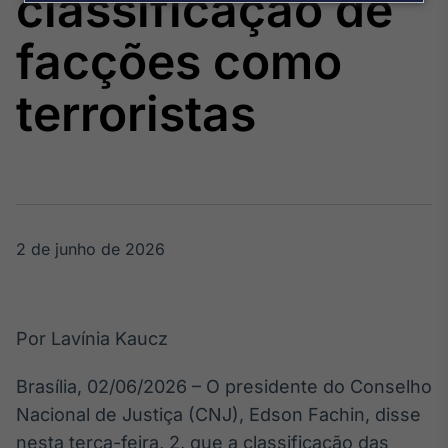
classificação de
Broadcast
Agro
facções como
Tudo sobre o
agronegócio
terroristas
Broadcast
Político
Os bastidores da
política em
tempo real
2 de junho de 2026
Broadcast
Energia
Por Lavínia Kaucz
O setor de
energia elétrica
Brasília, 02/06/2026 – O presidente do Conselho
no Brasil
Nacional de Justiça (CNJ), Edson Fachin, disse
nesta terça-feira, 2, que a classificação das