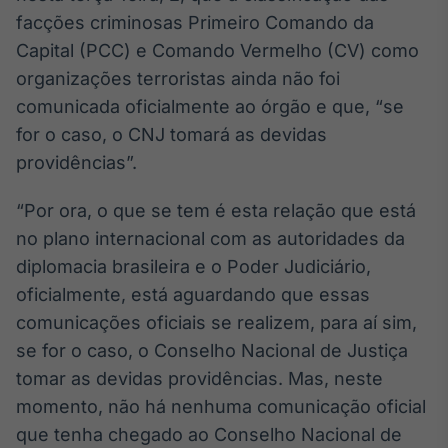
Broadcast
facções criminosas Primeiro Comando da
White Label
Capital (PCC) e Comando Vermelho (CV) como
Plataforma para
conteúdos
organizações terroristas ainda não foi
personalizados
Soluções de Dados
comunicada oficialmente ao órgão e que, “se
e Conteúdos
for o caso, o CNJ tomará as devidas
providências”.
Broadcast
OTC
“Por ora, o que se tem é esta relação que está
Plataforma para
negociação de
no plano internacional com as autoridades da
ativos
diplomacia brasileira e o Poder Judiciário,
oficialmente, está aguardando que essas
Broadcast
comunicações oficiais se realizem, para aí sim,
Datafeed
se for o caso, o Conselho Nacional de Justiça
APIs para
tomar as devidas providências. Mas, neste
integração de
conteúdos e
momento, não há nenhuma comunicação oficial
dados
que tenha chegado ao Conselho Nacional de