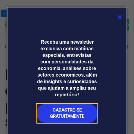
Bolsas
Gráficos
Moedas
Commoditie
Cotações
Assine
Entrar
agora
Receba uma newsletter
Home
Produtos e soluções
Notícias
Blog
Weekend
Institucional
Prêmi
exclusiva com matérias
especiais, entrevistas
com personalidades da
Fachin: se for o
economia, análises sobre
Plataformas
setores econômicos, além
Broadcast
Prêmio Broadcast
Agências de
Prêmio Broadcast
de insights e curiosidades
caso, CNJ tomará
Sobre nós
Releases Broadcast
Releases
que ajudam a ampliar seu
comunicação
Analistas
Empresas
Broadcast+
repertório!
O mercado
providências
financeiro em
tempo real
CADASTRE-SE
sobre
GRATUITAMENTE
Prêmio Broadcast
Branded Content
Projeções