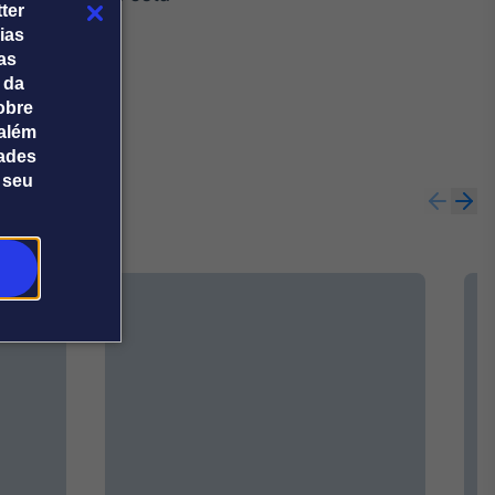
ter
2026.
ias
tas
 da
obre
além
dades
 seu