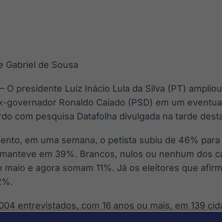
Ticker
Widgets
Wallboard
Curadoria
Cotações e
Componentes
Conteúdos e
Curadoria de
headlines de
para conteúdos e
dados para
conteúdos
notícias
funcionalidades
displays e telas
noticiosos
e Gabriel de Sousa
IA
BroadFast
Gestão de
Tokenização
Investimentos
de ativos
Em breve
Em breve
 – O presidente Luiz Inácio Lula da Silva (PT) amplio
Em breve
Em breve
-governador Ronaldo Caiado (PSD) em um eventual 
rdo com pesquisa Datafolha divulgada na tarde desta
ento, em uma semana, o petista subiu de 46% para
 manteve em 39%. Brancos, nulos ou nenhum dos c
e maio e agora somam 11%. Já os eleitores que afir
2%.
004 entrevistados, com 16 anos ou mais, em 139 cid
A margem de erro é de 2 p.p., para mais ou para meno