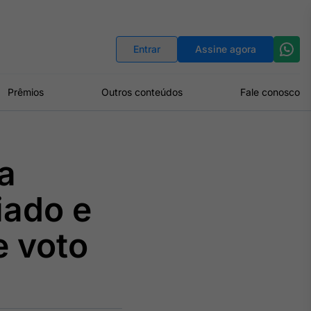
Indicadores
Conversor de Moedas
Entrar
Assine agora
Prêmios
Outros conteúdos
Fale conosco
a
iado e
e voto