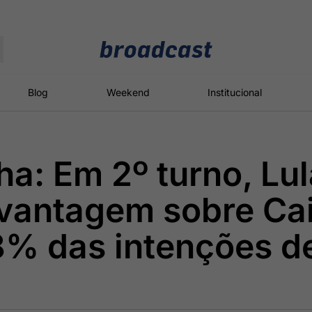
Moedas
Commodities
Blog
Weekend
Institucional
ha: Em 2º turno, Lul
roadcast
Content
ções
Broadcast
Broadcast
Broadcast
 vantagem sobre Ca
Político
Energia
White Label
Os bastidores da
O setor de
Plataforma para
8% das intenções d
política em
energia elétrica
conteúdos
tempo real
no Brasil
personalizados
Broadcast
Broadcast
Broadcast
Broadcast