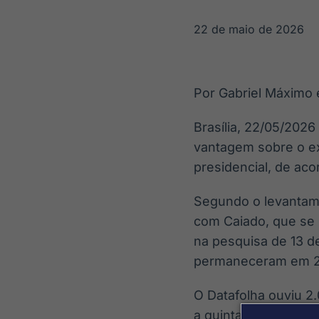
OTC
Datafeed
Plataforma para
APIs para
22 de maio de 2026
negociação de
integração de
ativos
conteúdos e
Soluções de
dados
Tecnologia
Por Gabriel Máximo 
Broadcast
Broadcast
Radar
Fundos
Brasília, 22/05/2026
Monitoramento
A melhor
vantagem sobre o ex
inteligente de
plataforma para
notícias e
analisar fundos
presidencial, de aco
conteúdos
de investimento
no Brasil
Segundo o levantam
com Caiado, que se
na pesquisa de 13 d
permaneceram em 
O Datafolha ouviu 2.
a quinta-feira, 21. 