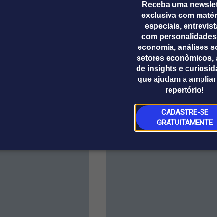
Receba uma newslet
nal Superior Eleitoral (TSE) sob o número BR-07489/
exclusiva com matér
especiais, entrevis
ouza@estadao.com e gabriel.sousa@estadao.com
com personalidades
economia, análises s
setores econômicos, 
de insights e curiosi
que ajudam a ampliar
repertório!
CADASTRE-SE
GRATUITAMENTE