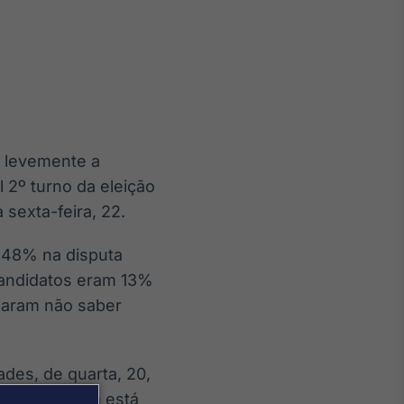
Crédito
Em breve
u levemente a
2º turno da eleição
 sexta-feira, 22.
 48% na disputa
andidatos eram 13%
maram não saber
ades, de quarta, 20,
s. A pesquisa está