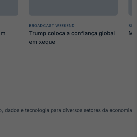
BROADCAST WEEKEND
BRO
am
Trump coloca a confiança global
Mui
em xeque
, dados e tecnologia para diversos setores da economia