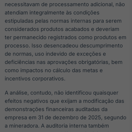
necessitavam de processamento adicional, não
Broadcast
Ticker
atendiam integralmente às condições
Cotações e
estipuladas pelas normas internas para serem
headlines de
considerados produtos acabados e deveriam
notícias
ter permanecido registrados como produtos em
processo. Isso desencadeou descumprimento
Broadcast
de normas, uso indevido de exceções e
Widgets
deficiências nas aprovações obrigatórias, bem
Componentes
para conteúdos e
como impactos no cálculo das metas e
funcionalidades
incentivos corporativos.
A análise, contudo, não identificou quaisquer
Broadcast
Wallboard
efeitos negativos que exijam a modificação das
Conteúdos e
demonstrações financeiras auditadas da
dados para
empresa em 31 de dezembro de 2025, segundo
displays e telas
a mineradora. A auditoria interna também