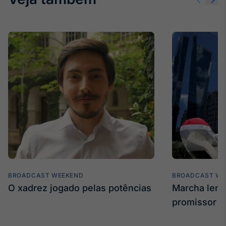
IA
Em breve
BroadFast
Em breve
Gestão de
BROADCAST WEEKEND
Investimentos
BROADCAST WE
O xadrez jogado pelas potências
Marcha len
Em breve
promissor