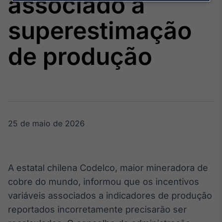
associado à
Broadcast
Agro
superestimação
Tudo sobre o
agronegócio
de produção
Broadcast
Político
Os bastidores da
política em
tempo real
25 de maio de 2026
Broadcast
Energia
A estatal chilena Codelco, maior mineradora de
O setor de
cobre do mundo, informou que os incentivos
energia elétrica
no Brasil
variáveis associados a indicadores de produção
reportados incorretamente precisarão ser