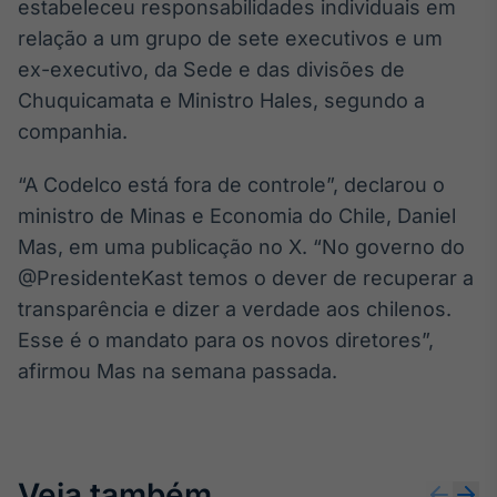
estabeleceu responsabilidades individuais em
Broadcast
relação a um grupo de sete executivos e um
Curadoria
ex-executivo, da Sede e das divisões de
Curadoria de
conteúdos
Chuquicamata e Ministro Hales, segundo a
noticiosos
Soluções de
companhia.
Tecnologia
“A Codelco está fora de controle”, declarou o
Broadcast
ministro de Minas e Economia do Chile, Daniel
Radar
Mas, em uma publicação no X. “No governo do
Monitoramento
inteligente de
@PresidenteKast temos o dever de recuperar a
notícias e
transparência e dizer a verdade aos chilenos.
conteúdos
Esse é o mandato para os novos diretores”,
Broadcast
afirmou Mas na semana passada.
Fundos
A melhor
plataforma para
analisar fundos
de investimento
Veja também
no Brasil