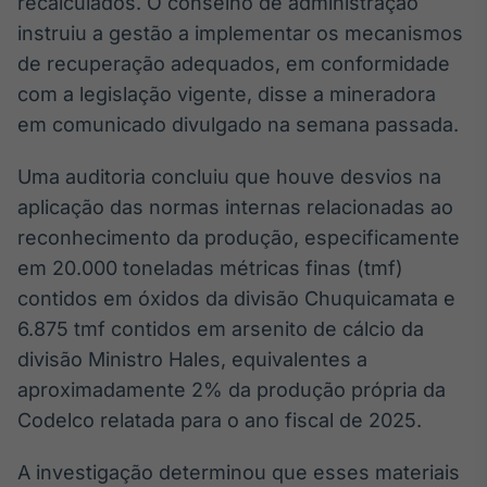
recalculados. O conselho de administração
Broadcast
White Label
instruiu a gestão a implementar os mecanismos
Plataforma para
de recuperação adequados, em conformidade
conteúdos
com a legislação vigente, disse a mineradora
personalizados
Soluções de Dados
em comunicado divulgado na semana passada.
e Conteúdos
Uma auditoria concluiu que houve desvios na
Broadcast
OTC
aplicação das normas internas relacionadas ao
Plataforma para
reconhecimento da produção, especificamente
negociação de
em 20.000 toneladas métricas finas (tmf)
ativos
contidos em óxidos da divisão Chuquicamata e
6.875 tmf contidos em arsenito de cálcio da
Broadcast
divisão Ministro Hales, equivalentes a
Datafeed
aproximadamente 2% da produção própria da
APIs para
integração de
Codelco relatada para o ano fiscal de 2025.
conteúdos e
dados
A investigação determinou que esses materiais