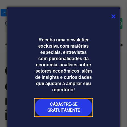
Bolsas
Gráficos
Moedas
Commoditie
Cotações
Assine
Entrar
agora
Receba uma newsletter
Home
Produtos e soluções
Notícias
Blog
Weekend
Institucional
Prêmi
exclusiva com matérias
especiais, entrevistas
com personalidades da
Codelco cita
economia, análises sobre
Plataformas
setores econômicos, além
Broadcast
Prêmio Broadcast
Agências de
Prêmio Broadcast
de insights e curiosidades
exigência de
Sobre nós
Releases Broadcast
Releases
que ajudam a ampliar seu
comunicação
Analistas
Empresas
Broadcast+
repertório!
O mercado
recalcular
financeiro em
tempo real
CADASTRE-SE
incentivo variável
GRATUITAMENTE
Prêmio Broadcast
Branded Content
Projeções