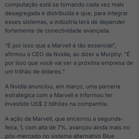
computação está se tornando cada vez mais
Broadcast
Curadoria
desagregada e distribuída e que, para integrar
Curadoria de
esses sistemas, a indústria terá de depender
conteúdos
fortemente de conectividade avançada.
noticiosos
Soluções de
Tecnologia
“É por isso que a Marvell é tão essencial”,
afirmou o CEO da Nvidia, ao dizer a Murphy: “É
Broadcast
Radar
por isso que você vai ser a próxima empresa de
Monitoramento
um trilhão de dólares.”
inteligente de
notícias e
A Nvidia anunciou, em março, uma parceria
conteúdos
estratégica com a Marvell e informou ter
Broadcast
investido US$ 2 bilhões na companhia.
Fundos
A melhor
A ação da Marvell, que encerrou a segunda-
plataforma para
feira, 1, com alta de 7%, avançou ainda mais no
analisar fundos
de investimento
pós-mercado no sistema alternativo Blue
no Brasil