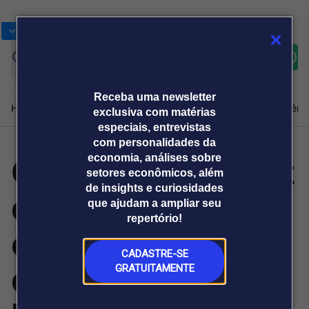
Bolsas
Gráficos
Moedas
Commoditie
Cotações
Assine
Entrar
agora
Receba uma newsletter
Home
Produtos e soluções
Notícias
Blog
Weekend
Institucional
Prêmi
exclusiva com matérias
especiais, entrevistas
com personalidades da
CEO da Nvidia diz
economia, análises sobre
Plataformas
setores econômicos, além
Broadcast
Prêmio Broadcast
Agências de
Prêmio Broadcast
de insights e curiosidades
que Marvell pode
Sobre nós
Releases Broadcast
Releases
que ajudam a ampliar seu
comunicação
Analistas
Empresas
Broadcast+
repertório!
O mercado
entrar no clube
financeiro em
tempo real
CADASTRE-SE
do trilhão com
GRATUITAMENTE
Prêmio Broadcast
Branded Content
Projeções