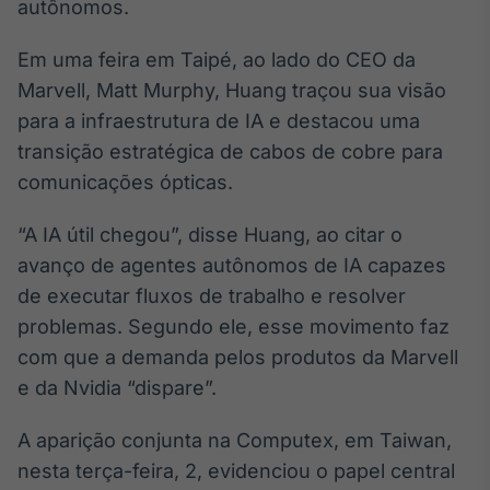
Broadcast
autônomos.
White Label
Em uma feira em Taipé, ao lado do CEO da
Plataforma para
conteúdos
Marvell, Matt Murphy, Huang traçou sua visão
personalizados
Soluções de Dados
para a infraestrutura de IA e destacou uma
e Conteúdos
transição estratégica de cabos de cobre para
Broadcast
comunicações ópticas.
OTC
Plataforma para
“A IA útil chegou”, disse Huang, ao citar o
negociação de
avanço de agentes autônomos de IA capazes
ativos
de executar fluxos de trabalho e resolver
problemas. Segundo ele, esse movimento faz
Broadcast
com que a demanda pelos produtos da Marvell
Datafeed
e da Nvidia “dispare”.
APIs para
integração de
conteúdos e
A aparição conjunta na Computex, em Taiwan,
dados
nesta terça-feira, 2, evidenciou o papel central