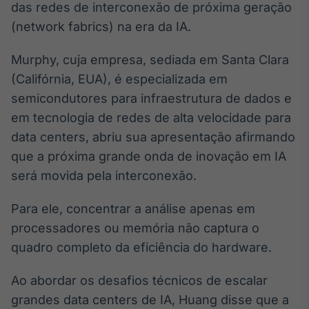
das redes de interconexão de próxima geração
Broadcast
(network fabrics) na era da IA.
Ticker
Cotações e
headlines de
Murphy, cuja empresa, sediada em Santa Clara
notícias
(Califórnia, EUA), é especializada em
semicondutores para infraestrutura de dados e
Broadcast
em tecnologia de redes de alta velocidade para
Widgets
data centers, abriu sua apresentação afirmando
Componentes
que a próxima grande onda de inovação em IA
para conteúdos e
funcionalidades
será movida pela interconexão.
Para ele, concentrar a análise apenas em
Broadcast
processadores ou memória não captura o
Wallboard
quadro completo da eficiência do hardware.
Conteúdos e
dados para
displays e telas
Ao abordar os desafios técnicos de escalar
grandes data centers de IA, Huang disse que a