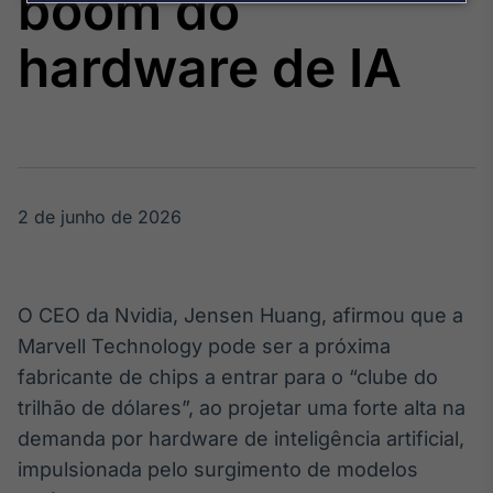
boom do
Broadcast
Agro
hardware de IA
Tudo sobre o
agronegócio
Broadcast
Político
2 de junho de 2026
Os bastidores da
política em
tempo real
O CEO da Nvidia, Jensen Huang, afirmou que a
Broadcast
Marvell Technology pode ser a próxima
Energia
fabricante de chips a entrar para o “clube do
O setor de
trilhão de dólares”, ao projetar uma forte alta na
energia elétrica
no Brasil
demanda por hardware de inteligência artificial,
impulsionada pelo surgimento de modelos