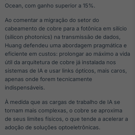
Ocean, com ganho superior a 15%.
IA
Em breve
Ao comentar a migração do setor do
cabeamento de cobre para a fotônica em silício
(silicon photonics) na transmissão de dados,
Huang defendeu uma abordagem pragmática e
BroadFast
eficiente em custos: prolongar ao máximo a vida
Em breve
útil da arquitetura de cobre já instalada nos
sistemas de IA e usar links ópticos, mais caros,
apenas onde forem tecnicamente
indispensáveis.
Gestão de
À medida que as cargas de trabalho de IA se
Investimentos
tornam mais complexas, o cobre se aproxima
Em breve
de seus limites físicos, o que tende a acelerar a
adoção de soluções optoeletrônicas.