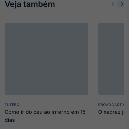
Veja também
Tokenização
de ativos
Em breve
Crédito
Em breve
FUTEBOL
BROADCAST WE
Como ir do céu ao inferno em 15
O xadrez jo
dias