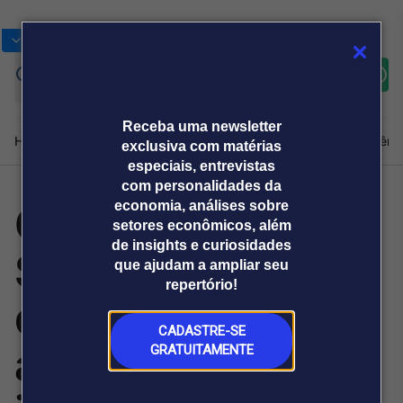
Bolsas
Gráficos
Moedas
Commoditie
Cotações
Assine
Entrar
agora
Receba uma newsletter
Home
Produtos e soluções
Notícias
Blog
Weekend
Institucional
Prêmi
exclusiva com matérias
especiais, entrevistas
com personalidades da
Caiado, sobre
economia, análises sobre
Plataformas
setores econômicos, além
Broadcast
Prêmio Broadcast
Agências de
Prêmio Broadcast
de insights e curiosidades
STF: Eu não
Sobre nós
Releases Broadcast
Releases
que ajudam a ampliar seu
comunicação
Analistas
Empresas
Broadcast+
repertório!
O mercado
queria, mas vai
financeiro em
tempo real
CADASTRE-SE
acontecer
GRATUITAMENTE
Prêmio Broadcast
Branded Content
Projeções