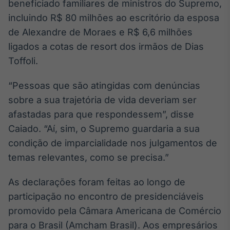
beneficiado familiares de ministros do Supremo,
Broadcast
incluindo R$ 80 milhões ao escritório da esposa
Ticker
de Alexandre de Moraes e R$ 6,6 milhões
Cotações e
headlines de
ligados a cotas de resort dos irmãos de Dias
notícias
Toffoli.
Broadcast
“Pessoas que são atingidas com denúncias
Widgets
sobre a sua trajetória de vida deveriam ser
Componentes
afastadas para que respondessem”, disse
para conteúdos e
Caiado. “Aí, sim, o Supremo guardaria a sua
funcionalidades
condição de imparcialidade nos julgamentos de
temas relevantes, como se precisa.”
Broadcast
Wallboard
As declarações foram feitas ao longo de
Conteúdos e
participação no encontro de presidenciáveis
dados para
displays e telas
promovido pela Câmara Americana de Comércio
para o Brasil (Amcham Brasil). Aos empresários