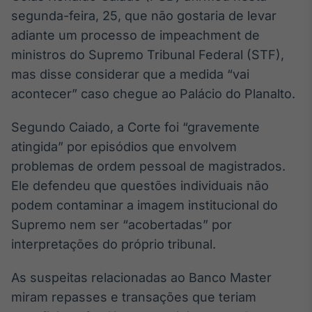
Broadcast
segunda-feira, 25, que não gostaria de levar
White Label
adiante um processo de impeachment de
Plataforma para
conteúdos
ministros do Supremo Tribunal Federal (STF),
personalizados
Soluções de Dados
mas disse considerar que a medida “vai
e Conteúdos
acontecer” caso chegue ao Palácio do Planalto.
Broadcast
Segundo Caiado, a Corte foi “gravemente
OTC
atingida” por episódios que envolvem
Plataforma para
negociação de
problemas de ordem pessoal de magistrados.
ativos
Ele defendeu que questões individuais não
podem contaminar a imagem institucional do
Broadcast
Supremo nem ser “acobertadas” por
Datafeed
interpretações do próprio tribunal.
APIs para
integração de
As suspeitas relacionadas ao Banco Master
conteúdos e
dados
miram repasses e transações que teriam