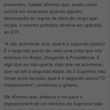
Broadcast
presentes, Caiado afirmou que, assim como
Curadoria
ocorre em empresas quando alguém
Curadoria de
desrespeita as regras de ética do cargo que
conteúdos
ocupa, o mesmo princípio deveria ser aplicado
noticiosos
Soluções de
ao STF.
Tecnologia
Broadcast
“A não acontecer isso, qual é o segundo passo?
Radar
É o segundo passo de mais uma crise que nós
Monitoramento
teremos no Brasil, chegando à Presidência. É
inteligente de
notícias e
algo que eu não queria, mas que vai acontecer,
conteúdos
que vai ser a segunda etapa. Se o Supremo não
tomar essa decisão, qual é o segundo passo? O
Broadcast
impeachment”, continuou o goiano.
Fundos
A melhor
plataforma para
Ele afirmou que, embora o rito para o
analisar fundos
impeachment de um ministro do Supremo seja
de investimento
no Brasil