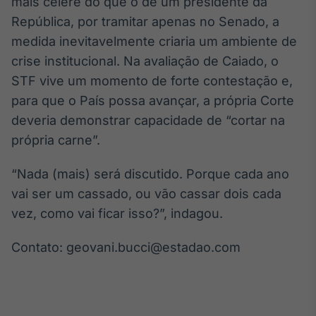
mais célere do que o de um presidente da
IA
República, por tramitar apenas no Senado, a
Em breve
medida inevitavelmente criaria um ambiente de
crise institucional. Na avaliação de Caiado, o
STF vive um momento de forte contestação e,
para que o País possa avançar, a própria Corte
deveria demonstrar capacidade de “cortar na
BroadFast
própria carne”.
Em breve
“Nada (mais) será discutido. Porque cada ano
vai ser um cassado, ou vão cassar dois cada
vez, como vai ficar isso?”, indagou.
Gestão de
Contato: geovani.bucci@estadao.com
Investimentos
Em breve