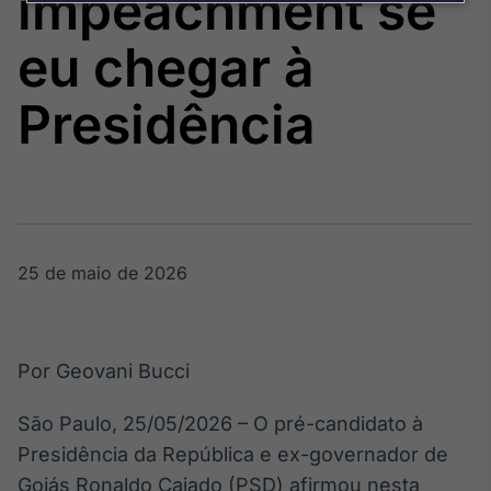
impeachment se
Broadcast
Agro
eu chegar à
Tudo sobre o
agronegócio
Presidência
Broadcast
Político
Os bastidores da
política em
tempo real
25 de maio de 2026
Broadcast
Energia
Por Geovani Bucci
O setor de
energia elétrica
São Paulo, 25/05/2026 – O pré-candidato à
no Brasil
Presidência da República e ex-governador de
Goiás Ronaldo Caiado (PSD) afirmou nesta