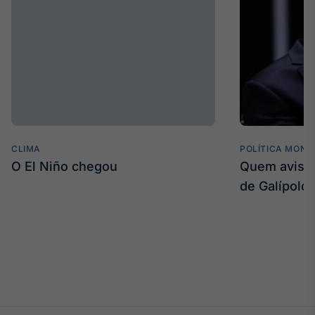
Tokenização
de ativos
Em breve
Crédito
Em breve
CLIMA
POLÍTICA MONE
O El Niño chegou
Quem avisa 
de Galípolo