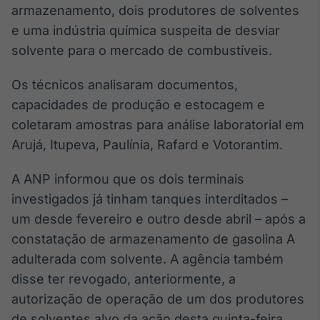
armazenamento, dois produtores de solventes
Broadcast
Ticker
e uma indústria química suspeita de desviar
Cotações e
solvente para o mercado de combustíveis.
headlines de
notícias
Os técnicos analisaram documentos,
capacidades de produção e estocagem e
Broadcast
coletaram amostras para análise laboratorial em
Widgets
Arujá, Itupeva, Paulínia, Rafard e Votorantim.
Componentes
para conteúdos e
A ANP informou que os dois terminais
funcionalidades
investigados já tinham tanques interditados –
um desde fevereiro e outro desde abril – após a
Broadcast
constatação de armazenamento de gasolina A
Wallboard
adulterada com solvente. A agência também
Conteúdos e
dados para
disse ter revogado, anteriormente, a
displays e telas
autorização de operação de um dos produtores
de solventes alvo da ação desta quinta-feira.