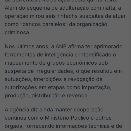
Broadcast
Além do esquema de adulteração com nafta, a
Curadoria
operação mirou seis fintechs suspeitas de atuar
Curadoria de
como “bancos paralelos” da organização
conteúdos
noticiosos
Soluções de
criminosa.
Tecnologia
Nos últimos anos, a ANP afirma ter aprimorado
Broadcast
ferramentas de inteligência e intensificado o
Radar
mapeamento de grupos econômicos sob
Monitoramento
suspeita de irregularidades, o que resultou em
inteligente de
notícias e
autuações, interdições e revogação de
conteúdos
autorizações em etapas como importação,
Broadcast
produção, distribuição e revenda.
Fundos
A agência diz ainda manter cooperação
A melhor
plataforma para
contínua com o Ministério Público e outros
analisar fundos
de investimento
órgãos, fornecendo informações técnicas e de
no Brasil