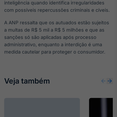
inteligência quando identifica irregularidades
IA
com possíveis repercussões criminais e cíveis.
Em breve
A ANP ressalta que os autuados estão sujeitos
a multas de R$ 5 mil a R$ 5 milhões e que as
sanções só são aplicadas após processo
administrativo, enquanto a interdição é uma
BroadFast
medida cautelar para proteger o consumidor.
Em breve
Veja também
Gestão de
Investimentos
Em breve