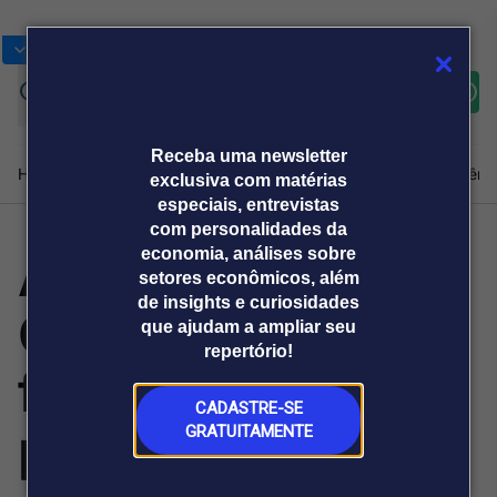
Bolsas
Gráficos
Moedas
Commoditie
Cotações
Assine
Entrar
agora
Receba uma newsletter
Home
Produtos e soluções
Notícias
Blog
Weekend
Institucional
Prêmi
exclusiva com matérias
especiais, entrevistas
com personalidades da
ANP: fase da
economia, análises sobre
Plataformas
setores econômicos, além
Broadcast
Prêmio Broadcast
Agências de
Prêmio Broadcast
de insights e curiosidades
Carbono Oculto
Sobre nós
Releases Broadcast
Releases
que ajudam a ampliar seu
comunicação
Analistas
Empresas
Broadcast+
repertório!
O mercado
foi deflagrada a
financeiro em
tempo real
CADASTRE-SE
partir de
GRATUITAMENTE
Prêmio Broadcast
Branded Content
Projeções