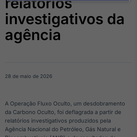
relatórios
Broadcast
Agro
investigativos da
Tudo sobre o
agronegócio
agência
Broadcast
Político
Os bastidores da
política em
tempo real
28 de maio de 2026
Broadcast
Energia
A Operação Fluxo Oculto, um desdobramento
O setor de
da Carbono Oculto, foi deflagrada a partir de
energia elétrica
no Brasil
relatórios investigativos produzidos pela
Agência Nacional do Petróleo, Gás Natural e