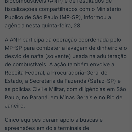
Biocombustíveis (ANP) e de resultados de
Broadcast
White Label
fiscalizações compartilhados com o Ministério
Plataforma para
Público de São Paulo (MP-SP), informou a
conteúdos
agência nesta quinta-feira, 28.
personalizados
Soluções de Dados
e Conteúdos
A ANP participa da operação coordenada pelo
MP-SP para combater a lavagem de dinheiro e o
Broadcast
OTC
desvio de nafta (solvente) usada na adulteração
Plataforma para
de combustíveis. A ação também envolve a
negociação de
Receita Federal, a Procuradoria-Geral do
ativos
Estado, a Secretaria da Fazenda (Sefaz-SP) e
as polícias Civil e Militar, com diligências em São
Broadcast
Paulo, no Paraná, em Minas Gerais e no Rio de
Datafeed
Janeiro.
APIs para
integração de
conteúdos e
Cinco equipes deram apoio a buscas e
dados
apreensões em dois terminais de