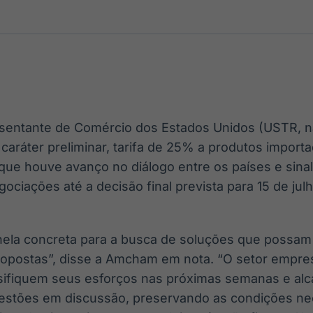
Ticker
Widgets
Wallboard
Curadoria
Cotações e
Componentes
Conteúdos e
Curadoria de
headlines de
para conteúdos e
dados para
conteúdos
notícias
funcionalidades
displays e telas
noticiosos
IA
BroadFast
Gestão de
Tokenização
Investimentos
de ativos
Em breve
Em breve
esentante de Comércio dos Estados Unidos (USTR, na
Em breve
Em breve
ráter preliminar, tarifa de 25% a produtos importad
e houve avanço no diálogo entre os países e sinal
ociações até a decisão final prevista para 15 de jul
nela concreta para a busca de soluções que possam e
propostas”, disse a Amcham em nota. “O setor empre
nsifiquem seus esforços nas próximas semanas e a
estões em discussão, preservando as condições nec