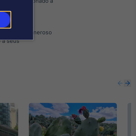
o está relacionado a
gociada na
rifário mais oneroso
o a seus