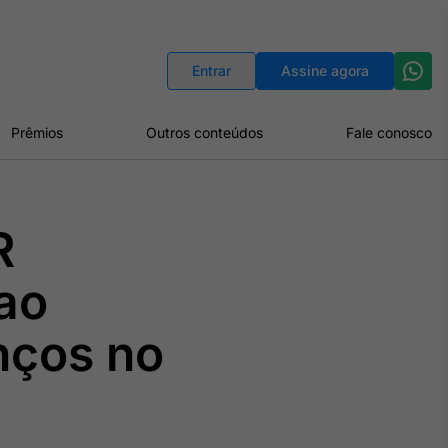
Indicadores
Conversor de Moedas
Entrar
Assine agora
Prêmios
Outros conteúdos
Fale conosco
R
ao
nços no