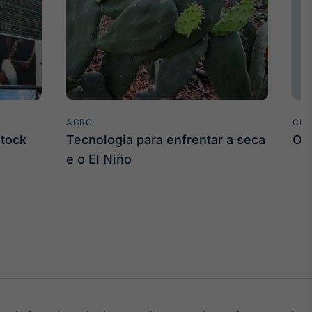
AGRO
CLI
stock
Tecnologia para enfrentar a seca
O 
e o El Niño