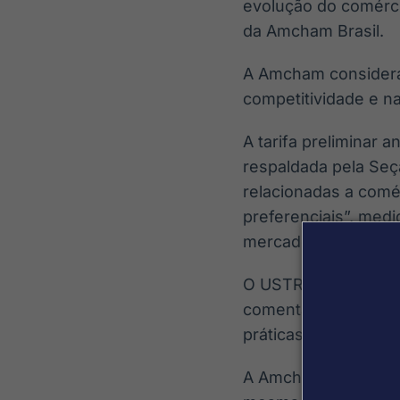
evolução do comérci
da Amcham Brasil.
A Amcham considera 
competitividade e na
A tarifa preliminar 
respaldada pela Seçã
relacionadas a comér
preferenciais”, medi
mercado de etanol e
O USTR informou ter
comentários e répli
práticas foram consi
A Amcham ressalta q