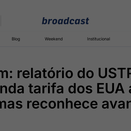
Moedas
Commodities
Blog
Weekend
Institucional
: relatório do UST
roadcast
Content
ções
Broadcast
Broadcast
Broadcast
da tarifa dos EUA 
Político
Energia
White Label
Os bastidores da
O setor de
Plataforma para
 mas reconhece ava
política em
energia elétrica
conteúdos
tempo real
no Brasil
personalizados
Broadcast
Broadcast
Broadcast
Broadcast