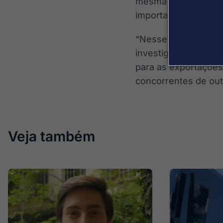
mesma Seção 301, que
importações de prod
“Nesse contexto, to
investigação 301 env
para as exportações
concorrentes de out
Veja também