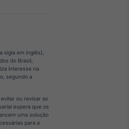
Crédito
Em breve
 sigla em inglês),
os do Brasil,
iza interesse na
ho, segundo a
vitar ou revisar as
sarial espera que os
lcancem uma solução
essárias para a