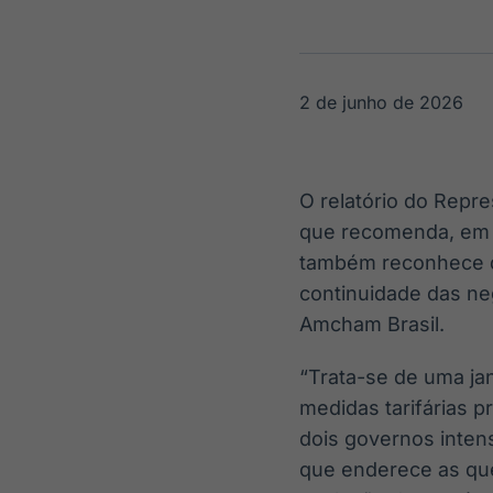
OTC
Datafeed
Plataforma para
APIs para
negociação de
integração de
ativos
conteúdos e
Soluções de
dados
2 de junho de 2026
Tecnologia
Broadcast
Broadcast
Radar
Fundos
O relatório do Repr
Monitoramento
A melhor
que recomenda, em ca
inteligente de
plataforma para
notícias e
analisar fundos
também reconhece qu
conteúdos
de investimento
continuidade das neg
no Brasil
Amcham Brasil.
“Trata-se de uma ja
medidas tarifárias 
dois governos inte
que enderece as qu