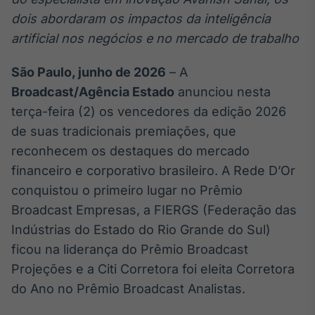
Broadcast
dois abordaram os impactos da inteligência
White Label
artificial nos negócios e no mercado de trabalho
Plataforma para
conteúdos
personalizados
Soluções de Dados
São Paulo, junho de 2026
– A
e Conteúdos
Broadcast/Agência Estado
anunciou nesta
terça-feira (2) os vencedores da edição 2026
Broadcast
de suas tradicionais premiações, que
OTC
Plataforma para
reconhecem os destaques do mercado
negociação de
financeiro e corporativo brasileiro. A Rede D’Or
ativos
conquistou o primeiro lugar no Prêmio
Broadcast Empresas, a FIERGS (Federação das
Broadcast
Indústrias do Estado do Rio Grande do Sul)
Datafeed
ficou na liderança do Prêmio Broadcast
APIs para
integração de
Projeções e a Citi Corretora foi eleita Corretora
conteúdos e
do Ano no Prêmio Broadcast Analistas.
dados