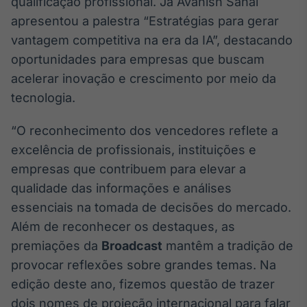
qualificação profissional. Já Avanish Sahai
Broadcast
apresentou a palestra “Estratégias para gerar
Curadoria
vantagem competitiva na era da IA”, destacando
Curadoria de
conteúdos
oportunidades para empresas que buscam
noticiosos
Soluções de
acelerar inovação e crescimento por meio da
Tecnologia
tecnologia.
Broadcast
“O reconhecimento dos vencedores reflete a
Radar
excelência de profissionais, instituições e
Monitoramento
inteligente de
empresas que contribuem para elevar a
notícias e
qualidade das informações e análises
conteúdos
essenciais na tomada de decisões do mercado.
Broadcast
Além de reconhecer os destaques, as
Fundos
premiações da
Broadcast
mantêm a tradição de
A melhor
provocar reflexões sobre grandes temas. Na
plataforma para
analisar fundos
edição deste ano, fizemos questão de trazer
de investimento
dois nomes de projeção internacional para falar
no Brasil