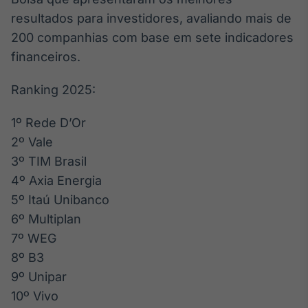
resultados para investidores, avaliando mais de
Tokenização
de ativos
200 companhias com base em sete indicadores
Em breve
financeiros.
Ranking 2025:
1º Rede D’Or
Crédito
Em breve
2º Vale
3º TIM Brasil
4º Axia Energia
5º Itaú Unibanco
6º Multiplan
7º WEG
8º B3
9º Unipar
10º Vivo