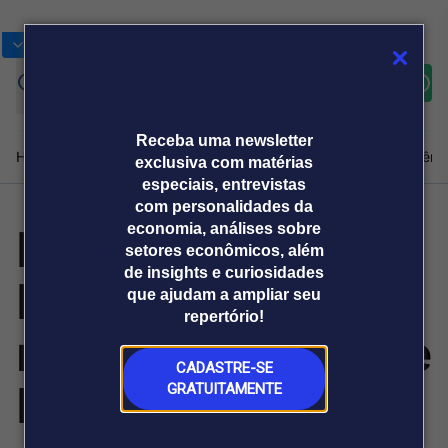
Bolsas
Gráficos
Moedas
Commoditie
Cotações
Assine
Entrar
agora
Receba uma newsletter
Home
Produtos e soluções
Notícias
Blog
Weekend
Institucional
Prêmi
exclusiva com matérias
especiais, entrevistas
com personalidades da
Prêmios
economia, análises sobre
Plataformas
setores econômicos, além
Broadcast
Prêmio Broadcast
Agências de
Prêmio Broadcast
de insights e curiosidades
Broadcast 2026
Sobre nós
Releases Broadcast
Releases
que ajudam a ampliar seu
comunicação
Analistas
Empresas
Broadcast+
repertório!
O mercado
reconhecem Rede
financeiro em
tempo real
CADASTRE-SE
D’Or, FIERGS, Citi
GRATUITAMENTE
Prêmio Broadcast
Branded Content
Projeções