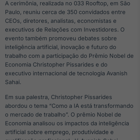
A cerimônia, realizada no 033 Rooftop, em São
Broadcast
Paulo, reuniu cerca de 350 convidados entre
Ticker
Cotações e
CEOs, diretores, analistas, economistas e
headlines de
executivos de Relações com Investidores. O
notícias
evento também promoveu debates sobre
inteligência artificial, inovação e futuro do
Broadcast
trabalho com a participação do Prêmio Nobel de
Widgets
Economia Christopher Pissarides e do
Componentes
para conteúdos e
executivo internacional de tecnologia Avanish
funcionalidades
Sahai.
Em sua palestra, Christopher Pissarides
Broadcast
abordou o tema “Como a IA está transformando
Wallboard
Conteúdos e
o mercado de trabalho”. O prêmio Nobel de
dados para
Economia analisou os impactos da inteligência
displays e telas
artificial sobre emprego, produtividade e