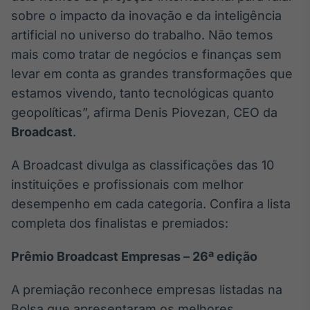
sobre o impacto da inovação e da inteligência
IA
artificial no universo do trabalho. Não temos
Em breve
mais como tratar de negócios e finanças sem
levar em conta as grandes transformações que
estamos vivendo, tanto tecnológicas quanto
geopolíticas”, afirma Denis Piovezan, CEO da
BroadFast
Broadcast
.
Em breve
A Broadcast divulga as classificações das 10
instituições e profissionais com melhor
desempenho em cada categoria. Confira a lista
completa dos finalistas e premiados:
Gestão de
Investimentos
Prêmio Broadcast Empresas – 26ª edição
Em breve
A premiação reconhece empresas listadas na
Bolsa que apresentaram os melhores