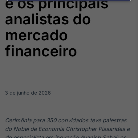
e os principais
Broadcast
Agro
analistas do
Tudo sobre o
agronegócio
mercado
financeiro
Broadcast
Político
Os bastidores da
política em
tempo real
3 de junho de 2026
Broadcast
Energia
O setor de
energia elétrica
no Brasil
Cerimônia para 350 convidados teve palestras
do Nobel de Economia Christopher Pissarides e
do especialista em inovação Avanish Sahai; os