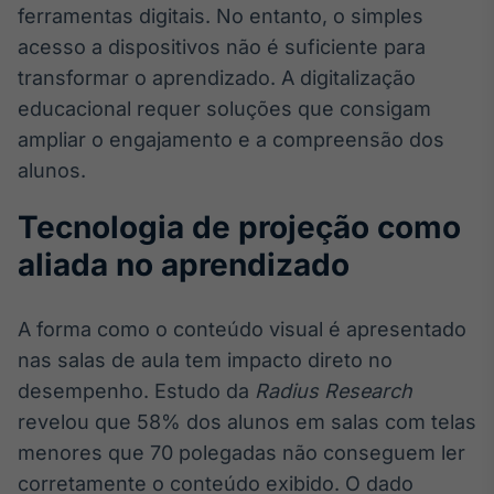
ferramentas digitais. No entanto, o simples
Broadcast
Ticker
acesso a dispositivos não é suficiente para
Cotações e
transformar o aprendizado. A digitalização
headlines de
educacional requer soluções que consigam
notícias
ampliar o engajamento e a compreensão dos
alunos.
Broadcast
Widgets
Tecnologia de projeção como
Componentes
para conteúdos e
aliada no aprendizado
funcionalidades
A forma como o conteúdo visual é apresentado
Broadcast
nas salas de aula tem impacto direto no
Wallboard
desempenho. Estudo da
Radius Research
Conteúdos e
revelou que 58% dos alunos em salas com telas
dados para
displays e telas
menores que 70 polegadas não conseguem ler
corretamente o conteúdo exibido. O dado