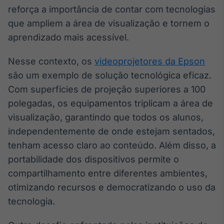
Broadcast
reforça a importância de contar com tecnologias
Curadoria
que ampliem a área de visualização e tornem o
Curadoria de
aprendizado mais acessível.
conteúdos
noticiosos
Soluções de
Nesse contexto, os
videoprojetores da Epson
Tecnologia
são um exemplo de solução tecnológica eficaz.
Broadcast
Com superfícies de projeção superiores a 100
Radar
polegadas, os equipamentos triplicam a área de
Monitoramento
visualização, garantindo que todos os alunos,
inteligente de
notícias e
independentemente de onde estejam sentados,
conteúdos
tenham acesso claro ao conteúdo. Além disso, a
portabilidade dos dispositivos permite o
Broadcast
compartilhamento entre diferentes ambientes,
Fundos
otimizando recursos e democratizando o uso da
A melhor
plataforma para
tecnologia.
analisar fundos
de investimento
no Brasil