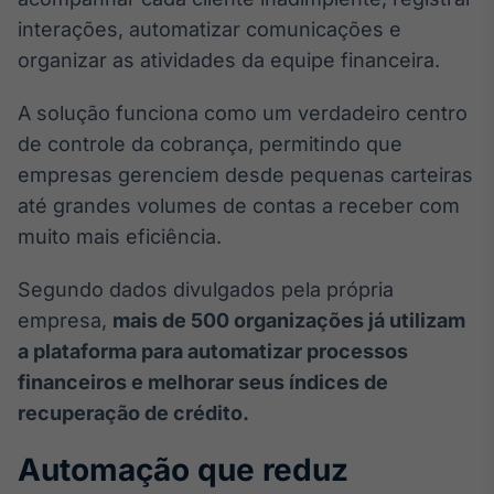
Broadcast
interações, automatizar comunicações e
Ticker
organizar as atividades da equipe financeira.
Cotações e
headlines de
notícias
A solução funciona como um verdadeiro centro
de controle da cobrança, permitindo que
empresas gerenciem desde pequenas carteiras
Broadcast
até grandes volumes de contas a receber com
Widgets
muito mais eficiência.
Componentes
para conteúdos e
funcionalidades
Segundo dados divulgados pela própria
empresa,
mais de 500 organizações já utilizam
Broadcast
a plataforma para automatizar processos
Wallboard
financeiros e melhorar seus índices de
Conteúdos e
recuperação de crédito.
dados para
displays e telas
Automação que reduz