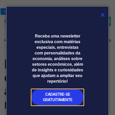
Bolsas
Gráficos
Moedas
Commoditie
Cotações
Assine
Entrar
agora
Receba uma newsletter
Home
Produtos e soluções
Notícias
Blog
Weekend
Institucional
Prêmi
exclusiva com matérias
especiais, entrevistas
com personalidades da
Neofin: CRM de
economia, análises sobre
Plataformas
setores econômicos, além
Broadcast
Prêmio Broadcast
Agências de
Prêmio Broadcast
de insights e curiosidades
cobrança que
Sobre nós
Releases Broadcast
Releases
que ajudam a ampliar seu
comunicação
Analistas
Empresas
Broadcast+
repertório!
O mercado
automatiza
financeiro em
tempo real
CADASTRE-SE
recebimentos e
GRATUITAMENTE
Prêmio Broadcast
Branded Content
Projeções