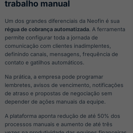
trabalho manual
Broadcast
Curadoria
Curadoria de
Um dos grandes diferenciais da Neofin é sua
conteúdos
régua de cobrança automatizada
. A ferramenta
noticiosos
Soluções de
permite configurar toda a jornada de
Tecnologia
comunicação com clientes inadimplentes,
Broadcast
definindo canais, mensagens, frequência de
Radar
contato e gatilhos automáticos.
Monitoramento
inteligente de
Na prática, a empresa pode programar
notícias e
conteúdos
lembretes, avisos de vencimento, notificações
de atraso e propostas de negociação sem
Broadcast
depender de ações manuais da equipe.
Fundos
A melhor
A plataforma aponta redução de até 50% dos
plataforma para
analisar fundos
processos manuais e aumento de até três
de investimento
vezes na produtividade das equipes financeiras.
no Brasil