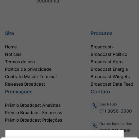
economia
Site
Produtos
Home
Broadcast+
Notícias
Broadcast Político
Termos de uso
Broadcast Agro
Política de privacidade
Broadcast Energia
Contrato Máster Terminal
Broadcast Widgets
Releases Broadcast
Broadcast Data Feed
Premiações
Contato
São Paulo
Prêmio Broadcast Analistas
(11) 3856-3500
Prêmio Broadcast Empresas
Prêmio Broadcast Projeções
Outras localidades
0800.011.3000