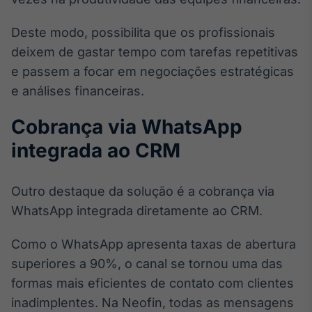
IA
Deste modo, possibilita que os profissionais
Em breve
deixem de gastar tempo com tarefas repetitivas
e passem a focar em negociações estratégicas
e análises financeiras.
Cobrança via WhatsApp
BroadFast
Em breve
integrada ao CRM
Outro destaque da solução é a cobrança via
WhatsApp integrada diretamente ao CRM.
Gestão de
Como o WhatsApp apresenta taxas de abertura
Investimentos
Em breve
superiores a 90%, o canal se tornou uma das
formas mais eficientes de contato com clientes
inadimplentes. Na Neofin, todas as mensagens