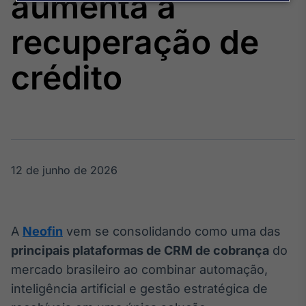
aumenta a
Broadcast
Agro
recuperação de
Tudo sobre o
agronegócio
crédito
Broadcast
Político
Os bastidores da
política em
tempo real
12 de junho de 2026
Broadcast
Energia
A
Neofin
vem se consolidando como uma das
O setor de
principais plataformas de CRM de cobrança
do
energia elétrica
no Brasil
mercado brasileiro ao combinar automação,
inteligência artificial e gestão estratégica de