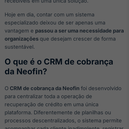
recebíveis em uma única solução.
Broadcast
White Label
Hoje em dia, contar com um sistema
Plataforma para
conteúdos
especializado deixou de ser apenas uma
personalizados
Soluções de Dados
vantagem e
passou a ser uma necessidade para
e Conteúdos
organizações
que desejam crescer de forma
sustentável.
Broadcast
OTC
O que é o CRM de cobrança
Plataforma para
negociação de
da Neofin?
ativos
O
CRM de cobrança da Neofin
foi desenvolvido
Broadcast
para centralizar toda a operação de
Datafeed
recuperação de crédito em uma única
APIs para
integração de
plataforma. Diferentemente de planilhas ou
conteúdos e
dados
processos descentralizados, o sistema permite
acompanhar cada cliente inadimplente, registrar