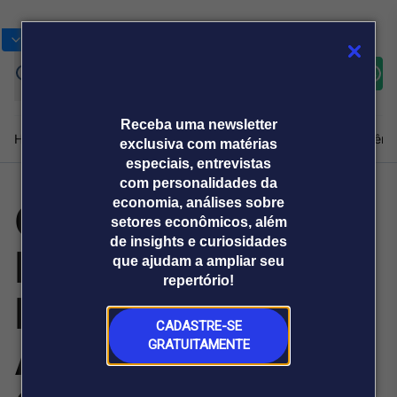
Bolsas
Gráficos
Moedas
Commoditie
Cotações
Assine
Entrar
agora
Receba uma newsletter
Home
Produtos e soluções
Notícias
Blog
Weekend
Institucional
Prêmi
exclusiva com matérias
especiais, entrevistas
com personalidades da
Command Alkon
economia, análises sobre
Plataformas
setores econômicos, além
Broadcast
Prêmio Broadcast
Agências de
Prêmio Broadcast
de insights e curiosidades
Expande
Sobre nós
Releases Broadcast
Releases
que ajudam a ampliar seu
comunicação
Analistas
Empresas
Broadcast+
repertório!
O mercado
Recursos de
financeiro em
tempo real
CADASTRE-SE
Aprendizagem,
GRATUITAMENTE
Prêmio Broadcast
Branded Content
Projeções