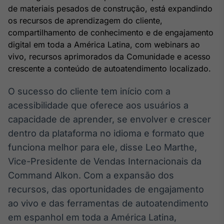
Broadcast
de materiais pesados de construção, está expandindo
White Label
os recursos de aprendizagem do cliente,
Plataforma para
compartilhamento de conhecimento e de engajamento
conteúdos
digital em toda a América Latina, com webinars ao
personalizados
Soluções de Dados
vivo, recursos aprimorados da Comunidade e acesso
e Conteúdos
crescente a conteúdo de autoatendimento localizado.
Broadcast
O sucesso do cliente tem início com a
OTC
acessibilidade que oferece aos usuários a
Plataforma para
negociação de
capacidade de aprender, se envolver e crescer
ativos
dentro da plataforma no idioma e formato que
funciona melhor para ele, disse Leo Marthe,
Broadcast
Vice-Presidente de Vendas Internacionais da
Datafeed
Command Alkon. Com a expansão dos
APIs para
recursos, das oportunidades de engajamento
integração de
conteúdos e
ao vivo e das ferramentas de autoatendimento
dados
em espanhol em toda a América Latina,