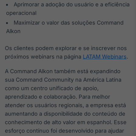
Aprimorar a adoção do usuário e a eficiência
Broadcast
Curadoria
operacional
Curadoria de
Maximizar o valor das soluções Command
conteúdos
Alkon
noticiosos
Soluções de
Tecnologia
Os clientes podem explorar e se inscrever nos
Broadcast
próximos webinars na página
LATAM Webinars
.
Radar
Monitoramento
A Command Alkon também está expandindo
inteligente de
notícias e
sua Command Community na América Latina
conteúdos
como um centro unificado de apoio,
aprendizado e colaboração. Para melhor
Broadcast
atender os usuários regionais, a empresa está
Fundos
aumentando a disponibilidade do conteúdo de
A melhor
plataforma para
conhecimento de alto valor em espanhol. Esse
analisar fundos
de investimento
esforço contínuo foi desenvolvido para ajudar
no Brasil