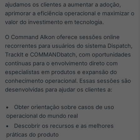
ajudamos os clientes a aumentar a adoção,
Broadcast
Ticker
aprimorar a eficiência operacional e maximizar o
Cotações e
valor do investimento em tecnologia.
headlines de
notícias
O Command Alkon oferece sessões online
recorrentes para usuários do sistema Dispatch,
Broadcast
TrackIt e COMMANDbatch, com oportunidades
Widgets
contínuas para o envolvimento direto com
Componentes
especialistas em produtos e expansão do
para conteúdos e
funcionalidades
conhecimento operacional. Essas sessões são
desenvolvidas para ajudar os clientes a:
Broadcast
Wallboard
Obter orientação sobre casos de uso
Conteúdos e
operacional do mundo real
dados para
displays e telas
Descobrir os recursos e as melhores
práticas do produto