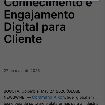
Conhecimento e
Broadcast
Agro
Engajamento
Tudo sobre o
agronegócio
Digital para
Cliente
Broadcast
Político
Os bastidores da
política em
tempo real
27 de maio de 2026
Broadcast
Energia
O setor de
energia elétrica
no Brasil
BOGOTÁ, Colômbia, May 27, 2026 (GLOBE
Command Alkon
NEWSWIRE) —
, líder global em
tecnologia de software e plataformas para a indústria