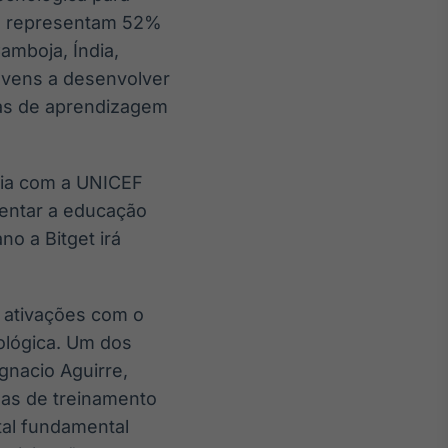
ue representam 52%
amboja, Índia,
jovens a desenvolver
amas de aprendizagem
ria com a UNICEF
mentar a educação
o a Bitget irá
s ativações com o
nológica. Um dos
gnacio Aguirre,
mas de treinamento
tal fundamental