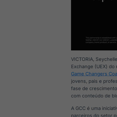
VICTORIA, Seychel
Exchange (UEX) do m
Game Changers Coal
jovens, pais e prof
fase de crescimento
com conteúdo de blo
A GCC é uma iniciati
parceiros do setor p