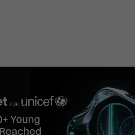
Ticker
Widgets
Wallboard
Curadoria
Cotações e
Componentes
Conteúdos e
Curadoria de
headlines de
para conteúdos e
dados para
conteúdos
notícias
funcionalidades
displays e telas
noticiosos
IA
BroadFast
Gestão de
Tokenização
Investimentos
de ativos
Em breve
Em breve
Em breve
Em breve