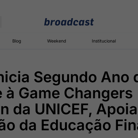
Moedas
Commodities
Blog
Weekend
Institucional
Inicia Segundo Ano 
roadcast
Content
ções
Broadcast
Broadcast
Broadcast
e à Game Changers
Político
Energia
White Label
Os bastidores da
O setor de
Plataforma para
on da UNICEF, Apoi
política em
energia elétrica
conteúdos
tempo real
no Brasil
personalizados
ão da Educação Fin
Broadcast
Broadcast
Broadcast
Broadcast