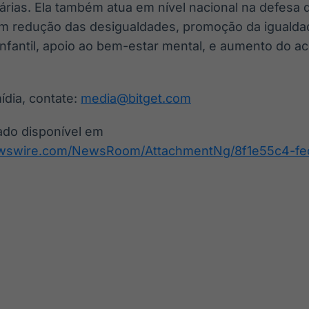
árias. Ela também atua em nível nacional na defesa d
m redução das desigualdades, promoção da igualda
nfantil, apoio ao bem-estar mental, e aumento do a
ídia, contate:
media@bitget.com
ado disponível em
ewswire.com/NewsRoom/AttachmentNg/8f1e55c4-fe