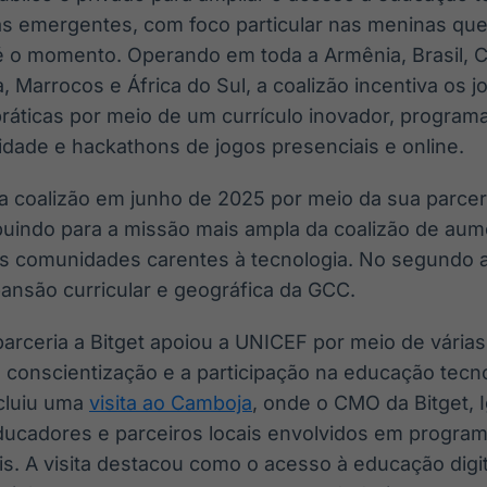
s emergentes, com foco particular nas meninas q
té o momento. Operando em toda a Armênia, Brasil, C
, Marrocos e África do Sul, a coalizão incentiva os 
 práticas por meio de um currículo inovador, progr
ade e hackathons de jogos presenciais e online.
na coalizão em junho de 2025 por meio da sua parce
uindo para a missão mais ampla da coalizão de au
as comunidades carentes à tecnologia. No segundo an
pansão curricular e geográfica da GCC.
parceria a Bitget apoiou a UNICEF por meio de vária
a conscientização e a participação na educação tec
ncluiu uma
visita ao Camboja
, onde o CMO da Bitget, I
ucadores e parceiros locais envolvidos em progra
ais. A visita destacou como o acesso à educação digi