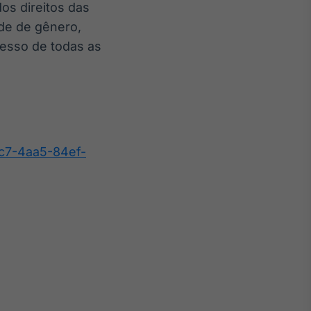
os direitos das
de de gênero,
cesso de todas as
c7-4aa5-84ef-