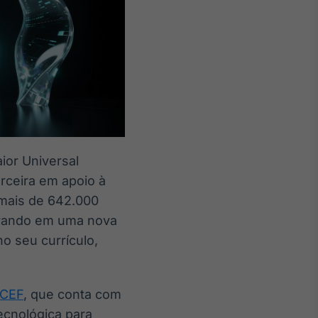
aior Universal
rceira em apoio à
 mais de 642.000
ntrando em uma nova
o seu currículo,
ICEF
, que conta com
ecnológica para