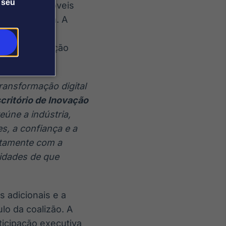
 seu
 vez mais móveis
m tecnologia. A
a educação,
nando a educação
 longo prazo.
ransformação digital
critório de Inovação
eúne a indústria,
s, a confiança e a
ntamente com a
lidades de que
 adicionais e a
lo da coalizão. A
ticipação executiva