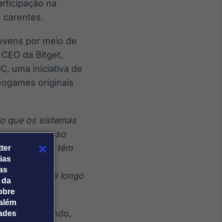
rticipação na
s carentes.
jovens por meio de
 CEO da Bitget,
, uma iniciativa de
eogames originais
do que os sistemas
taque do nosso
volvem quando têm
ter
ias
itais o nosso
tas
e financeira de longo
 da
obre
além
 em todo o mundo,
dades