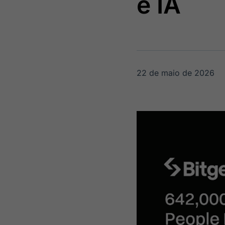
e IA
OTC
Datafeed
Plataforma para
APIs para
negociação de
integração de
ativos
conteúdos e
Soluções de
dados
Tecnologia
Broadcast
Broadcast
22 de maio de 2026
Radar
Fundos
Monitoramento
A melhor
inteligente de
plataforma para
notícias e
analisar fundos
conteúdos
de investimento
no Brasil