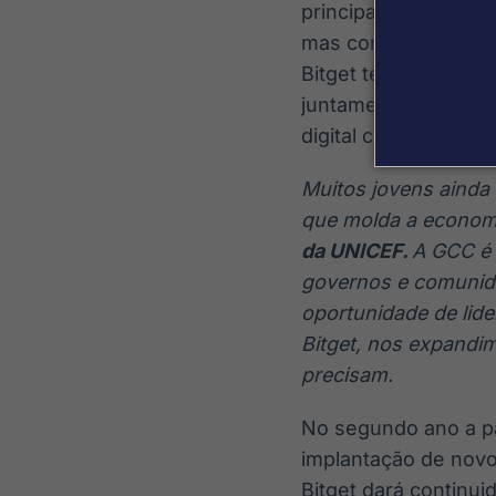
principalmente nos
mas continuam desat
Bitget tem dado con
juntamente com o cr
digital como um pila
Muitos jovens ainda 
que molda a econom
da UNICEF.
A GCC é 
governos e comunida
oportunidade de lid
Bitget, nos expandi
precisam.
No segundo ano a par
implantação de novo
Bitget dará continu