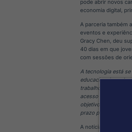
pode abrir novos ca
economia digital, pr
A parceria também a
eventos e experiênci
Gracy Chen, deu su
40 dias em que jove
com sessões de orie
A tecnologia está se
educacionais podem
trabalho com a UNIC
acesso e oportunidad
objetivo final é ajud
prazo para a criaçã
A notícia ocorre di