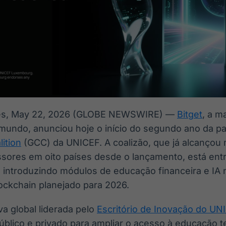
les, May 22, 2026 (GLOBE NEWSWIRE) —
Bitget
, a m
undo, anunciou hoje o início do segundo ano da pa
ition
(GCC) da UNICEF. A coalizão, que já alcançou
essores em oito países desde o lançamento, está e
 introduzindo módulos de educação financeira e IA n
ckchain planejado para 2026.
va global liderada pelo
Escritório de Inovação do UN
úblico e privado para ampliar o acesso à educação t