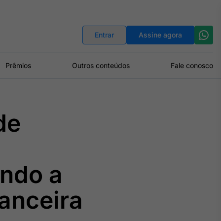
Indicadores
Conversor de Moedas
Entrar
Assine agora
Prêmios
Outros conteúdos
Fale conosco
de
ando a
anceira