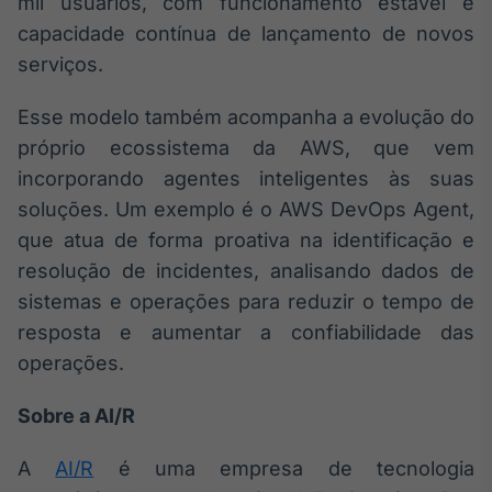
mil usuários, com funcionamento estável e
IA
capacidade contínua de lançamento de novos
Em breve
serviços.
Esse modelo também acompanha a evolução do
próprio ecossistema da AWS, que vem
incorporando agentes inteligentes às suas
BroadFast
soluções. Um exemplo é o AWS DevOps Agent,
Em breve
que atua de forma proativa na identificação e
resolução de incidentes, analisando dados de
sistemas e operações para reduzir o tempo de
resposta e aumentar a confiabilidade das
Gestão de
operações.
Investimentos
Em breve
Sobre a AI/R
A
AI/R
é uma empresa de tecnologia