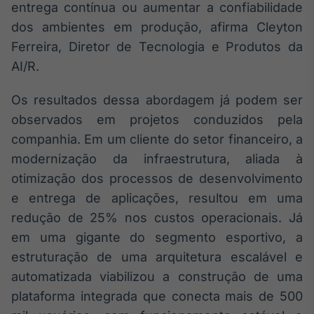
entrega contínua ou aumentar a confiabilidade
Broadcast
dos ambientes em produção, afirma Cleyton
Curadoria
Ferreira, Diretor de Tecnologia e Produtos da
Curadoria de
conteúdos
AI/R.
noticiosos
Soluções de
Tecnologia
Os resultados dessa abordagem já podem ser
observados em projetos conduzidos pela
Broadcast
companhia. Em um cliente do setor financeiro, a
Radar
Monitoramento
modernização da infraestrutura, aliada à
inteligente de
otimização dos processos de desenvolvimento
notícias e
conteúdos
e entrega de aplicações, resultou em uma
redução de 25% nos custos operacionais. Já
Broadcast
em uma gigante do segmento esportivo, a
Fundos
estruturação de uma arquitetura escalável e
A melhor
plataforma para
automatizada viabilizou a construção de uma
analisar fundos
plataforma integrada que conecta mais de 500
de investimento
no Brasil