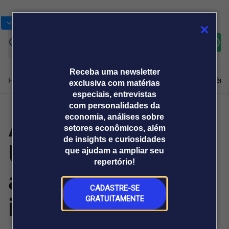
Bolsas
Gráficos
Moedas
Commoditie
Cotações
Assine
Entrar
agora
Receba uma newsletter
Home
Produtos e soluções
Notícias
Blog
Weekend
Institucional
Prêmi
exclusiva com matérias
especiais, entrevistas
com personalidades da
AI/R Compass
economia, análises sobre
Plataformas
setores econômicos, além
Broadcast
Prêmio Broadcast
Agências de
Prêmio Broadcast
de insights e curiosidades
UOL avança na
Sobre nós
Releases Broadcast
Releases
que ajudam a ampliar seu
comunicação
Analistas
Empresas
Broadcast+
repertório!
O mercado
aplicação de
financeiro em
tempo real
CADASTRE-SE
inteligência
GRATUITAMENTE
Prêmio Broadcast
Branded Content
Projeções