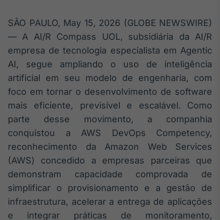
Broadcast
White Label
SÃO PAULO, May 15, 2026 (GLOBE NEWSWIRE)
Plataforma para
conteúdos
— A AI/R Compass UOL, subsidiária da AI/R
personalizados
Soluções de Dados
empresa de tecnologia especialista em Agentic
e Conteúdos
AI, segue ampliando o uso de inteligência
artificial em seu modelo de engenharia, com
Broadcast
foco em tornar o desenvolvimento de software
OTC
Plataforma para
mais eficiente, previsível e escalável. Como
negociação de
parte desse movimento, a companhia
ativos
conquistou a AWS DevOps Competency,
reconhecimento da Amazon Web Services
Broadcast
(AWS) concedido a empresas parceiras que
Datafeed
demonstram capacidade comprovada de
APIs para
integração de
simplificar o provisionamento e a gestão de
conteúdos e
infraestrutura, acelerar a entrega de aplicações
dados
e integrar práticas de monitoramento,