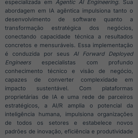
especializada em
Agentic AI Engineering.
Sua
Tokenização
abordagem em IA agêntica impulsiona tanto o
de ativos
desenvolvimento de software quanto a
Em breve
transformação estratégica dos negócios,
conectando capacidade técnica a resultados
concretos e mensuráveis. Essa implementação
é conduzida por seus
AI Forward Deployed
Crédito
Engineers
especialistas com profundo
Em breve
conhecimento técnico e visão de negócio,
capazes de converter complexidade em
impacto sustentável. Com plataformas
proprietárias de IA e uma rede de parceiros
estratégicos, a AI/R amplia o potencial da
inteligência humana, impulsiona organizações
de todos os setores e estabelece novos
padrões de inovação, eficiência e produtividade