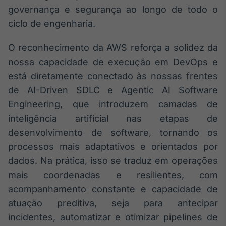
Broadcast
governança e segurança ao longo de todo o
Ticker
ciclo de engenharia.
Cotações e
headlines de
O reconhecimento da AWS reforça a solidez da
notícias
nossa capacidade de execução em DevOps e
está diretamente conectado às nossas frentes
Broadcast
de AI-Driven SDLC e Agentic AI Software
Widgets
Engineering, que introduzem camadas de
Componentes
para conteúdos e
inteligência artificial nas etapas de
funcionalidades
desenvolvimento de software, tornando os
processos mais adaptativos e orientados por
Broadcast
dados. Na prática, isso se traduz em operações
Wallboard
mais coordenadas e resilientes, com
Conteúdos e
acompanhamento constante e capacidade de
dados para
displays e telas
atuação preditiva, seja para antecipar
incidentes, automatizar e otimizar pipelines de