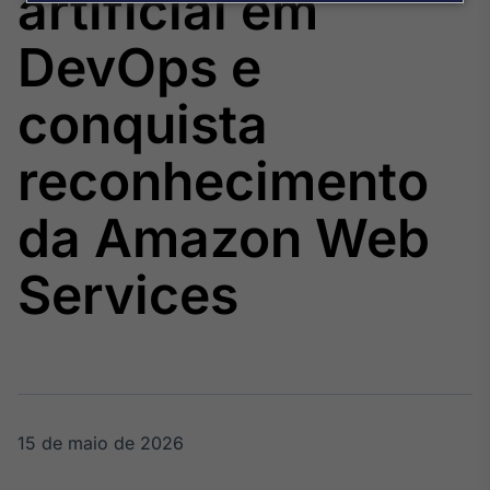
artificial em
Broadcast
Agro
DevOps e
Tudo sobre o
agronegócio
conquista
reconhecimento
Broadcast
Político
da Amazon Web
Os bastidores da
política em
tempo real
Services
Broadcast
Energia
O setor de
energia elétrica
no Brasil
15 de maio de 2026