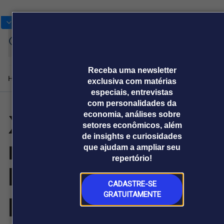
Bolsas
Gráficos
Moedas
Commoditie
Cotações
Receba uma newsletter
Home
Produtos e soluções
Notícias
Blog
Weekend
Institucional
Prêmi
exclusiva com matérias
especiais, entrevistas
com personalidades da
XCMG garante
economia, análises sobre
Plataformas
setores econômicos, além
Broadcast
Prêmio Broadcast
Agências de
Prêmio Broadcast
Prêmio B
de insights e curiosidades
mais de US$ 1
Sobre nós
Releases Broadcast
Releases
Branded 
que ajudam a ampliar seu
comunicação
Analistas
Empresas
Proje
Broadcast+
Broadcast
repertório!
Agro
O mercado
bilhão em
financeiro em
Tudo sobre o
tempo real
agronegócio
CADASTRE-SE
pedidos durante
GRATUITAMENTE