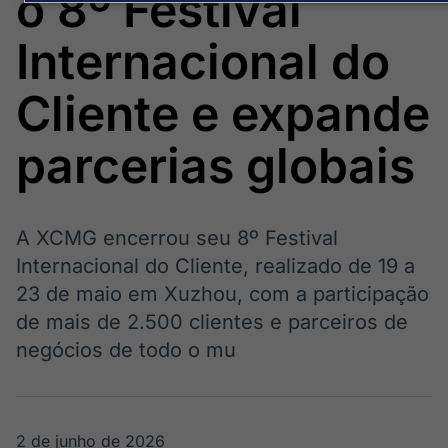
o 8º Festival
Broadcast
Broadcast
Energia
White Label
Internacional do
O setor de
Plataforma para
energia elétrica
conteúdos
no Brasil
personalizados
Cliente e expande
Soluções de Dados
e Conteúdos
parcerias globais
Broadcast
Broadcast
OTC
Datafeed
Plataforma para
APIs para
negociação de
integração de
A XCMG encerrou seu 8º Festival
ativos
conteúdos e
Internacional do Cliente, realizado de 19 a
dados
23 de maio em Xuzhou, com a participação
Broadcast
Broadcast
de mais de 2.500 clientes e parceiros de
Widgets
Wallboard
negócios de todo o mu
Componentes
Conteúdos e
para conteúdos e
dados para
funcionalidades
displays e telas
Soluções de
Tecnologia
2 de junho de 2026