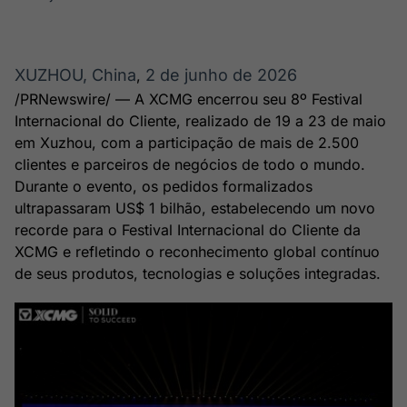
Broadcast
Broadcast
Radar
Fundos
Monitoramento
A melhor
XUZHOU, China
2 de junho de 2026
,
inteligente de
plataforma para
notícias e
analisar fundos
/PRNewswire/ — A XCMG encerrou seu 8º Festival
conteúdos
de investimento
Internacional do Cliente, realizado de 19 a 23 de maio
no Brasil
em Xuzhou, com a participação de mais de 2.500
BroadFast
Gestão de
clientes e parceiros de negócios de todo o mundo.
Investimentos
Em breve
Durante o evento, os pedidos formalizados
Em breve
ultrapassaram US$ 1 bilhão, estabelecendo um novo
recorde para o Festival Internacional do Cliente da
XCMG e refletindo o reconhecimento global contínuo
de seus produtos, tecnologias e soluções integradas.
Crédito
Em breve