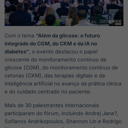
IA
BroadFast
Em breve
Em breve
Com o tema
“Além da glicose: o futuro
integrado do CGM, do CKM e da IA no
Gestão de
Tokenização
diabetes”
, o evento destacou o papel
Investimentos
de ativos
crescente do monitoramento contínuo de
Em breve
Em breve
glicose (CGM), do monitoramento contínuo de
cetonas (CKM), das terapias digitais e da
inteligência artificial no avanço da prática clínica
e do cuidado centrado no paciente.
Crédito
Em breve
Mais de 30 palestrantes internacionais
participaram do fórum, incluindo Andrej Jane?,
Sofianos Andrikopoulos, Shannon Lin e Rodrigo