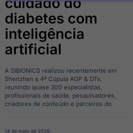
cuidado do
Broadcast
Broadcast
Político
Energia
diabetes com
Os bastidores da
O setor de
política em
energia elétrica
tempo real
no Brasil
inteligência
artificial
Broadcast
White Label
Plataforma para
conteúdos
A SIBIONICS realizou recentemente em
personalizados
Soluções de Dados
Shenzhen a 4ª Cúpula AGP & DTx,
e Conteúdos
reunindo quase 300 especialistas,
Broadcast
Broadcast
profissionais de saúde, pesquisadores,
OTC
Datafeed
criadores de conteúdo e parceiros do
Plataforma para
APIs para
negociação de
integração de
ativos
conteúdos e
dados
14 de maio de 2026