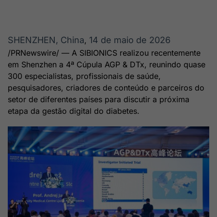
Broadcast
Broadcast
Ticker
Widgets
Cotações e
Componentes
headlines de
para conteúdos e
SHENZHEN, China
14 de maio de 2026
,
notícias
funcionalidades
/PRNewswire/ — A SIBIONICS realizou recentemente
em Shenzhen a 4ª Cúpula AGP & DTx, reunindo quase
300 especialistas, profissionais de saúde,
Broadcast
Broadcast
pesquisadores, criadores de conteúdo e parceiros do
Wallboard
Curadoria
setor de diferentes países para discutir a próxima
Conteúdos e
Curadoria de
etapa da gestão digital do diabetes.
dados para
conteúdos
displays e telas
noticiosos
Soluções de
Tecnologia
Broadcast
Broadcast
Radar
Fundos
Monitoramento
A melhor
inteligente de
plataforma para
notícias e
analisar fundos
conteúdos
de investimento
no Brasil