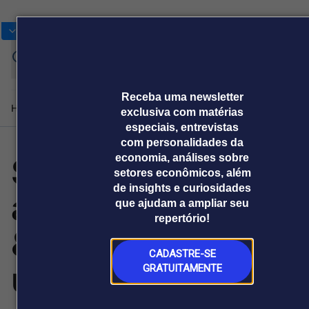
Bolsas
Gráficos
Moedas
Commoditie
Cotações
Assi
Entrar
agor
Receba uma newsletter
Home
Produtos e soluções
Notícias
Blog
Weekend
Institucional
Prêmi
exclusiva com matérias
especiais, entrevistas
com personalidades da
SIBIONICS realiza
economia, análises sobre
Plataformas
setores econômicos, além
Broadcast
Prêmio Broadcast
Agências de
Prêmio Broadcast
de insights e curiosidades
a 4ª Cúpula AGP
Sobre nós
Releases Broadcast
Releases
que ajudam a ampliar seu
comunicação
Analistas
Empresas
Broadcast+
Broadcast
repertório!
Agro
O mercado
& DTx e destaca
financeiro em
Tudo sobre o
tempo real
agronegócio
CADASTRE-SE
uma nova era no
GRATUITAMENTE
Prêmio Broadcast
Branded Content
Projeções