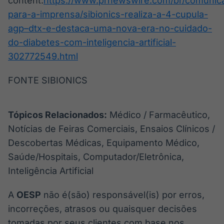
content:
https://www.prnewswire.com/br/comunic
para-a-imprensa/sibionics-realiza-a-4-cupula-
agp–dtx-e-destaca-uma-nova-era-no-cuidado-
do-diabetes-com-inteligencia-artificial-
302772549.html
FONTE SIBIONICS
Tópicos Relacionados:
Médico / Farmacêutico,
Notícias de Feiras Comerciais, Ensaios Clínicos /
Descobertas Médicas, Equipamento Médico,
Saúde/Hospitais, Computador/Eletrônica,
Inteligência Artificial
A
OESP
não é(são) responsável(is) por erros,
incorreções, atrasos ou quaisquer decisões
tomadas por seus clientes com base nos