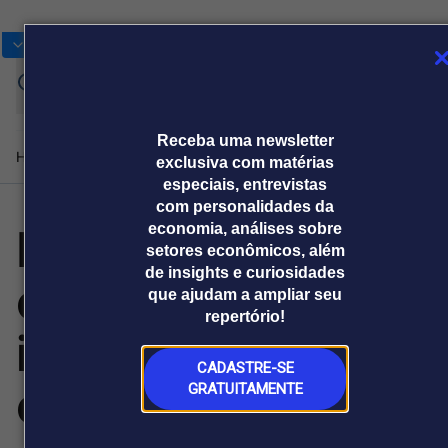
Bolsas
Gráficos
Moedas
Commoditie
Cotações
Assine
Entrar
agora
Receba uma newsletter
Home
Produtos e soluções
Notícias
Blog
Weekend
Institucional
Prêmi
exclusiva com matérias
especiais, entrevistas
com personalidades da
Por que Xangai é
economia, análises sobre
Plataformas
setores econômicos, além
Broadcast
Prêmio Broadcast
Agências de
Prêmio Broadcast
de insights e curiosidades
o coração da
Sobre nós
Releases Broadcast
Releases
que ajudam a ampliar seu
comunicação
Analistas
Empresas
Broadcast+
Broadcast
repertório!
Agro
O mercado
indústria de
financeiro em
Tudo sobre o
tempo real
agronegócio
CADASTRE-SE
cadeia de
GRATUITAMENTE
Prêmio Broadcast
Branded Content
Projeções