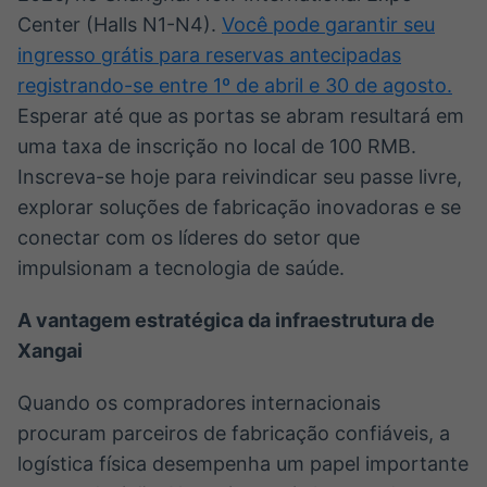
Center (Halls N1-N4).
Você pode garantir seu
IA
BroadFast
Em breve
Em breve
ingresso grátis para reservas antecipadas
registrando-se entre 1º de abril e 30 de agosto.
Esperar até que as portas se abram resultará em
uma taxa de inscrição no local de 100 RMB.
Inscreva-se hoje para reivindicar seu passe livre,
Gestão de
Tokenização
explorar soluções de fabricação inovadoras e se
Investimentos
de ativos
conectar com os líderes do setor que
Em breve
Em breve
impulsionam a tecnologia de saúde.
A vantagem estratégica da infraestrutura de
Xangai
Crédito
Em breve
Quando os compradores internacionais
procuram parceiros de fabricação confiáveis, a
logística física desempenha um papel importante