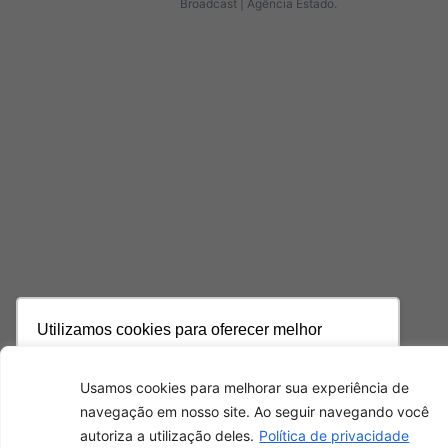
Broadcast | Agência Estado.
Utilizamos cookies para oferecer melhor
experiência, melhorar o desempenho, analisar
como você interage em nosso site e
Usamos cookies para melhorar sua experiência de
personalizar conteúdo. Ao utilizar este site, você
navegação em nosso site. Ao seguir navegando você
concorda com o uso de cookies.
Saiba mais
autoriza a utilização deles.
Política de privacidade