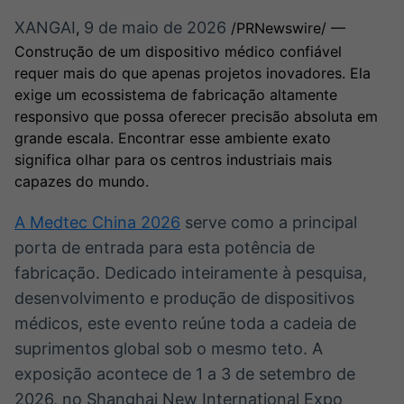
Broadcast
Broadcast
XANGAI
9 de maio de 2026
,
/PRNewswire/ —
Ticker
Widgets
Construção de um dispositivo médico confiável
Cotações e
Componentes
headlines de
para conteúdos e
requer mais do que apenas projetos inovadores. Ela
notícias
funcionalidades
exige um ecossistema de fabricação altamente
responsivo que possa oferecer precisão absoluta em
grande escala. Encontrar esse ambiente exato
Broadcast
Broadcast
significa olhar para os centros industriais mais
Wallboard
Curadoria
capazes do mundo.
Conteúdos e
Curadoria de
dados para
conteúdos
A Medtec China 2026
serve como a principal
displays e telas
noticiosos
Soluções de
porta de entrada para esta potência de
Tecnologia
fabricação. Dedicado inteiramente à pesquisa,
Broadcast
Broadcast
desenvolvimento e produção de dispositivos
Radar
Fundos
médicos, este evento reúne toda a cadeia de
Monitoramento
A melhor
suprimentos global sob o mesmo teto. A
inteligente de
plataforma para
notícias e
analisar fundos
exposição acontece de 1 a 3 de setembro de
conteúdos
de investimento
2026, no Shanghai New International Expo
no Brasil