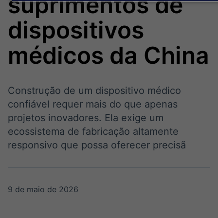
suprimentos de
Broadcast
Broadcast
Político
Energia
dispositivos
Os bastidores da
O setor de
política em tempo
energia elétrica
real
no Brasil
médicos da China
Broadcast
White Label
Construção de um dispositivo médico
Plataforma para
confiável requer mais do que apenas
conteúdos
personalizados
projetos inovadores. Ela exige um
Soluções de Dados
ecossistema de fabricação altamente
e Conteúdos
responsivo que possa oferecer precisã
Broadcast
Broadcast
OTC
Datafeed
Plataforma para
APIs para
negociação de
integração de
9 de maio de 2026
ativos
conteúdos e
dados