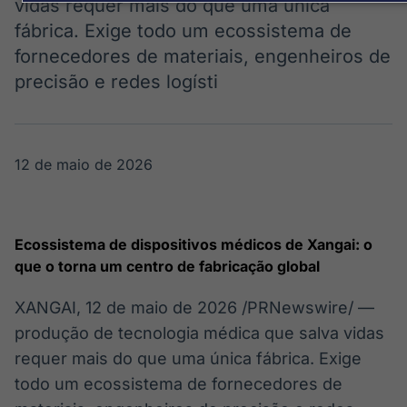
Broadcast
Broadcast
vidas requer mais do que uma única
Político
Energia
fábrica. Exige todo um ecossistema de
Os bastidores da
O setor de
fornecedores de materiais, engenheiros de
política em
energia elétrica
precisão e redes logísti
tempo real
no Brasil
Broadcast
White Label
12 de maio de 2026
Plataforma para
conteúdos
personalizados
Soluções de Dados
Ecossistema de dispositivos médicos de Xangai: o
e Conteúdos
que o torna um centro de fabricação global
Broadcast
Broadcast
OTC
Datafeed
XANGAI
,
12 de maio de 2026
/PRNewswire/ —
Plataforma para
APIs para
produção de tecnologia médica que salva vidas
negociação de
integração de
requer mais do que uma única fábrica. Exige
ativos
conteúdos e
dados
todo um ecossistema de fornecedores de