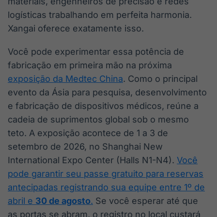
materiais, engenheiros de precisão e redes
Broadcast
Broadcast
logísticas trabalhando em perfeita harmonia.
Ticker
Widgets
Xangai oferece exatamente isso.
Cotações e
Componentes
headlines de
para conteúdos e
notícias
funcionalidades
Você pode experimentar essa potência de
fabricação em primeira mão na próxima
exposição da Medtec China
Broadcast
. Como o principal
Broadcast
Wallboard
Curadoria
evento da Ásia para pesquisa, desenvolvimento
Conteúdos e
Curadoria de
e fabricação de dispositivos médicos, reúne a
dados para
conteúdos
cadeia de suprimentos global sob o mesmo
displays e telas
noticiosos
Soluções de
teto. A exposição acontece de 1 a 3 de
Tecnologia
setembro de 2026, no Shanghai New
Broadcast
Broadcast
International Expo Center (Halls N1-N4).
Você
Radar
Fundos
pode garantir seu passe gratuito para reservas
Monitoramento
A melhor
antecipadas registrando sua equipe entre 1º de
inteligente de
plataforma para
notícias e
analisar fundos
abril e
30 de agosto
.
Se você esperar até que
conteúdos
de investimento
as portas se abram, o registro no local custará
no Brasil