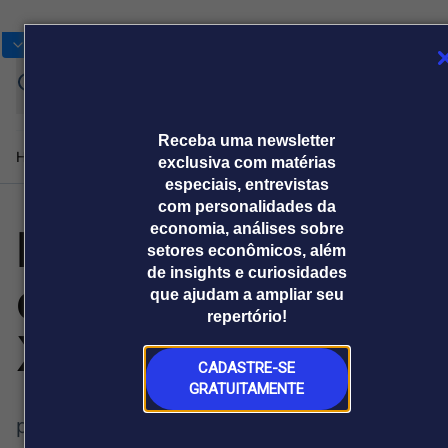
Bolsas
Gráficos
Moedas
Commoditie
Cotações
Assine
Entrar
agora
Receba uma newsletter
Home
Produtos e soluções
Notícias
Blog
Weekend
Institucional
Prêmi
exclusiva com matérias
especiais, entrevistas
com personalidades da
Medtec China
economia, análises sobre
Plataformas
setores econômicos, além
Broadcast
Prêmio Broadcast
Agências de
Prêmio Broadcast
de insights e curiosidades
começa em
Sobre nós
Releases Broadcast
Releases
que ajudam a ampliar seu
comunicação
Analistas
Empresas
Broadcast+
Broadcast
repertório!
Agro
O mercado
Xangai
financeiro em
Tudo sobre o
tempo real
agronegócio
CADASTRE-SE
GRATUITAMENTE
Prêmio Broadcast
produção de tecnologia médica que salva
Branded Content
Projeções