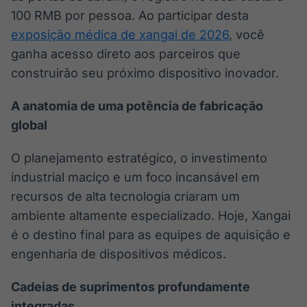
100 RMB por pessoa. Ao participar desta
IA
BroadFast
Em breve
Em breve
exposição médica de xangai de 2026
, você
ganha acesso direto aos parceiros que
construirão seu próximo dispositivo inovador.
A anatomia de uma potência de fabricação
Gestão de
Tokenização
global
Investimentos
de ativos
Em breve
Em breve
O planejamento estratégico, o investimento
industrial maciço e um foco incansável em
recursos de alta tecnologia criaram um
ambiente altamente especializado. Hoje, Xangai
Crédito
é o destino final para as equipes de aquisição e
Em breve
engenharia de dispositivos médicos.
Cadeias de suprimentos profundamente
integradas